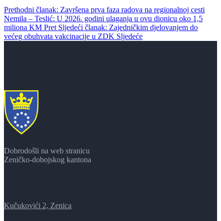
Prethodni članak: Završena prva faza radova na regionalnoj cesti
Nemila – Teslić: U 2026. godini ulaganja u ovu dionicu oko 1,5
miliona KM
Pret
Sljedeći članak: Zajedničkim djelovanjem do
većeg obuhvata vakcinacije u ZDK
Sljedeće
Dobrodošli na web stranicu
Zeničko-dobojskog kantona
Kučukovići 2, Zenica