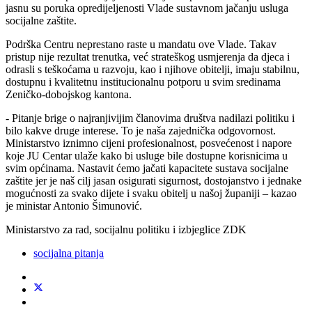
jasnu su poruka opredijeljenosti Vlade sustavnom jačanju usluga
socijalne zaštite.
​Podrška Centru neprestano raste u mandatu ove Vlade. Takav
pristup nije rezultat trenutka, već strateškog usmjerenja da djeca i
odrasli s teškoćama u razvoju, kao i njihove obitelji, imaju stabilnu,
dostupnu i kvalitetnu institucionalnu potporu u svim sredinama
Zeničko-dobojskog kantona.
- ​Pitanje brige o najranjivijim članovima društva nadilazi politiku i
bilo kakve druge interese. To je naša zajednička odgovornost.
Ministarstvo iznimno cijeni profesionalnost, posvećenost i napore
koje JU Centar ulaže kako bi usluge bile dostupne korisnicima u
svim općinama. Nastavit ćemo jačati kapacitete sustava socijalne
zaštite jer je naš cilj jasan osigurati sigurnost, dostojanstvo i jednake
mogućnosti za svako dijete i svaku obitelj u našoj županiji – kazao
je ministar Antonio Šimunović.
Ministarstvo za rad, socijalnu politiku i izbjeglice ZDK
socijalna pitanja