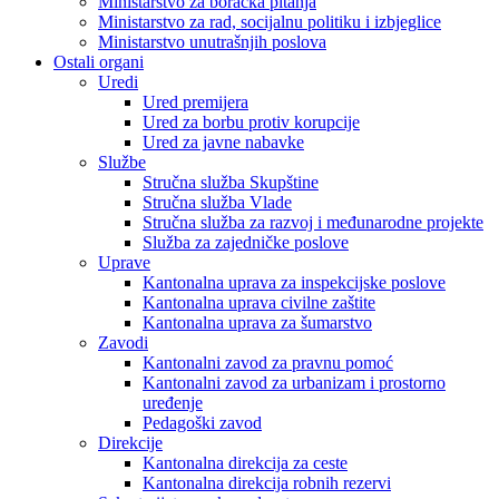
Ministarstvo za boračka pitanja
Ministarstvo za rad, socijalnu politiku i izbjeglice
Ministarstvo unutrašnjih poslova
Ostali organi
Uredi
Ured premijera
Ured za borbu protiv korupcije
Ured za javne nabavke
Službe
Stručna služba Skupštine
Stručna služba Vlade
Stručna služba za razvoj i međunarodne projekte
Služba za zajedničke poslove
Uprave
Kantonalna uprava za inspekcijske poslove
Kantonalna uprava civilne zaštite
Kantonalna uprava za šumarstvo
Zavodi
Kantonalni zavod za pravnu pomoć
Kantonalni zavod za urbanizam i prostorno
uređenje
Pedagoški zavod
Direkcije
Kantonalna direkcija za ceste
Kantonalna direkcija robnih rezervi