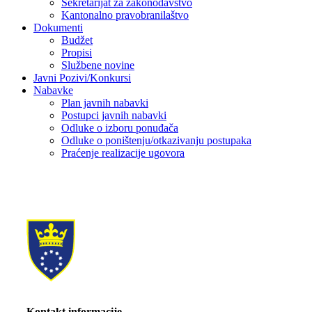
Sekretarijat za zakonodavstvo
Kantonalno pravobranilaštvo
Dokumenti
Budžet
Propisi
Službene novine
Javni Pozivi/Konkursi
Nabavke
Plan javnih nabavki
Postupci javnih nabavki
Odluke o izboru ponuđača
Odluke o poništenju/otkazivanju postupaka
Praćenje realizacije ugovora
Kontakt informacije