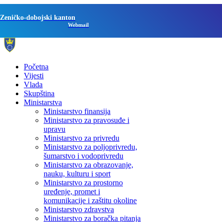
Zeničko-dobojski kanton
Webmail
Početna
Vijesti
Vlada
Skupština
Ministarstva
Ministarstvo finansija
Ministarstvo za pravosuđe i
upravu
Ministarstvo za privredu
Ministarstvo za poljoprivredu,
šumarstvo i vodoprivredu
Ministarstvo za obrazovanje,
nauku, kulturu i sport
Ministarstvo za prostorno
uređenje, promet i
komunikacije i zaštitu okoline
Ministarstvo zdravstva
Ministarstvo za boračka pitanja