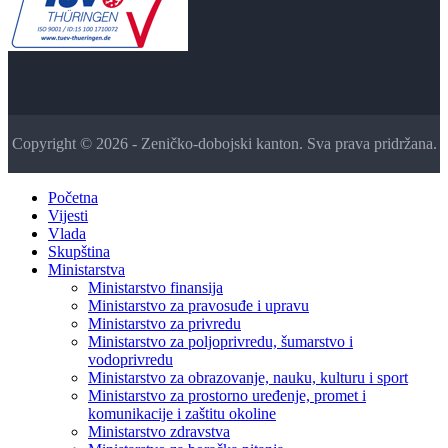
Copyright © 2026 - Zeničko-dobojski kanton. Sva prava pridržana.
Početna
Vijesti
Vlada
Skupština
Ministarstva
Ministarstvo finansija
Ministarstvo za pravosuđe i upravu
Ministarstvo za privredu
Ministarstvo za poljoprivredu, šumarstvo i
vodoprivredu
Ministarstvo za obrazovanje, nauku, kulturu i sport
Ministarstvo za prostorno uređenje, promet i
komunikacije i zaštitu okoline
Ministarstvo zdravstva