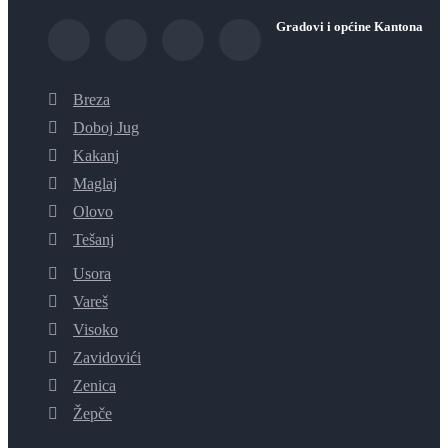
Gradovi i općine Kantona
Breza
Doboj Jug
Kakanj
Maglaj
Olovo
Tešanj
Usora
Vareš
Visoko
Zavidovići
Zenica
Žepče