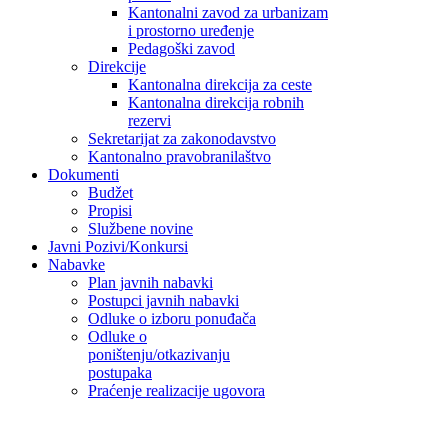
Kantonalni zavod za urbanizam
i prostorno uređenje
Pedagoški zavod
Direkcije
Kantonalna direkcija za ceste
Kantonalna direkcija robnih
rezervi
Sekretarijat za zakonodavstvo
Kantonalno pravobranilaštvo
Dokumenti
Budžet
Propisi
Službene novine
Javni Pozivi/Konkursi
Nabavke
Plan javnih nabavki
Postupci javnih nabavki
Odluke o izboru ponuđača
Odluke o
poništenju/otkazivanju
postupaka
Praćenje realizacije ugovora