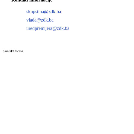
skupstina@zdk.ba
vlada@zdk.ba
uredpremijera@zdk.ba
Kontakt forma