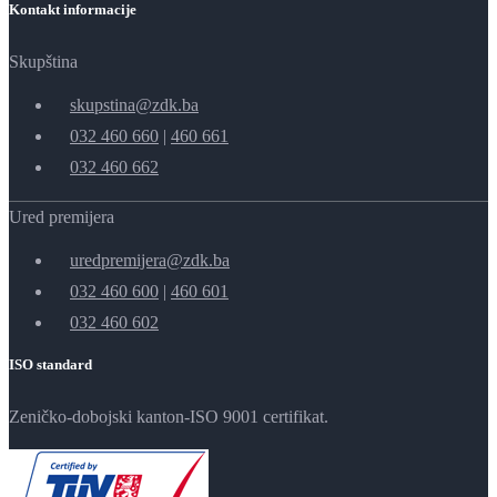
Kontakt informacije
Skupština
skupstina@zdk.ba
032 460 660
|
460 661
032 460 662
Ured premijera
uredpremijera@zdk.ba
032 460 600
|
460 601
032 460 602
ISO standard
Zeničko-dobojski kanton-ISO 9001 certifikat.