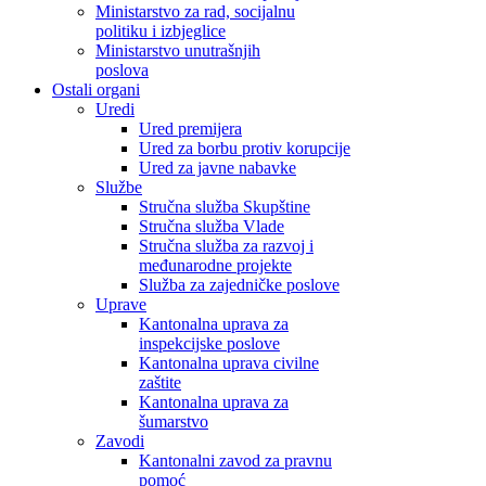
Ministarstvo za rad, socijalnu
politiku i izbjeglice
Ministarstvo unutrašnjih
poslova
Ostali organi
Uredi
Ured premijera
Ured za borbu protiv korupcije
Ured za javne nabavke
Službe
Stručna služba Skupštine
Stručna služba Vlade
Stručna služba za razvoj i
međunarodne projekte
Služba za zajedničke poslove
Uprave
Kantonalna uprava za
inspekcijske poslove
Kantonalna uprava civilne
zaštite
Kantonalna uprava za
šumarstvo
Zavodi
Kantonalni zavod za pravnu
pomoć