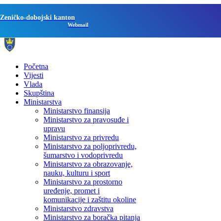
Zeničko-dobojski kanton
Webmail
Početna
Vijesti
Vlada
Skupština
Ministarstva
Ministarstvo finansija
Ministarstvo za pravosuđe i
upravu
Ministarstvo za privredu
Ministarstvo za poljoprivredu,
šumarstvo i vodoprivredu
Ministarstvo za obrazovanje,
nauku, kulturu i sport
Ministarstvo za prostorno
uređenje, promet i
komunikacije i zaštitu okoline
Ministarstvo zdravstva
Ministarstvo za boračka pitanja