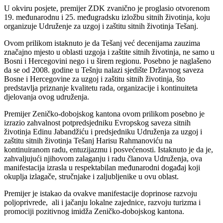
U okviru posjete, premijer ZDK zvanično je proglasio otvorenom
19. međunarodnu i 25. međugradsku izložbu sitnih životinja, koju
organizuje Udruženje za uzgoj i zaštitu sitnih životinja Tešanj.
Ovom prilikom istaknuto je da Tešanj već decenijama zauzima
značajno mjesto u oblasti uzgoja i zaštite sitnih životinja, ne samo u
Bosni i Hercegovini nego i u širem regionu. Posebno je naglašeno
da se od 2008. godine u Tešnju nalazi sjedište Državnog saveza
Bosne i Hercegovine za uzgoj i zaštitu sitnih životinja, što
predstavlja priznanje kvalitetu rada, organizacije i kontinuiteta
djelovanja ovog udruženja.
Premijer Zeničko-dobojskog kantona ovom prilikom posebno je
izrazio zahvalnost potpredsjedniku Evropskog saveza sitnih
životinja Edinu Jabandžiću i predsjedniku Udruženja za uzgoj i
zaštitu sitnih životinja Tešanj Harisu Rahmanoviću na
kontinuiranom radu, entuzijazmu i posvećenosti. Istaknuto je da je,
zahvaljujući njihovom zalaganju i radu članova Udruženja, ova
manifestacija izrasla u respektabilan međunarodni događaj koji
okuplja izlagače, stručnjake i zaljubljenike u ovu oblast.
Premijer je istakao da ovakve manifestacije doprinose razvoju
poljoprivrede, ali i jačanju lokalne zajednice, razvoju turizma i
promociji pozitivnog imidža Zeničko-dobojskog kantona.