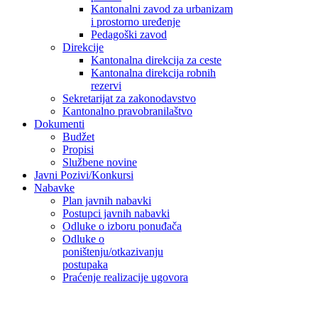
Kantonalni zavod za urbanizam
i prostorno uređenje
Pedagoški zavod
Direkcije
Kantonalna direkcija za ceste
Kantonalna direkcija robnih
rezervi
Sekretarijat za zakonodavstvo
Kantonalno pravobranilaštvo
Dokumenti
Budžet
Propisi
Službene novine
Javni Pozivi/Konkursi
Nabavke
Plan javnih nabavki
Postupci javnih nabavki
Odluke o izboru ponuđača
Odluke o
poništenju/otkazivanju
postupaka
Praćenje realizacije ugovora