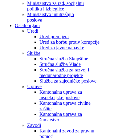
Ministarstvo za rad, socijalnu
politiku i izbjeglice
Ministarstvo unutrašnjih
poslova
Ostali organi
Uredi
Ured premijera
Ured za borbu protiv korupcije
Ured za javne nabavke
Službe
Stručna služba Skupštine
Stručna služba Vlade
Stručna služba za razvoj i
međunarodne projekte
Služba za zajedničke poslove
Uprave
Kantonalna uprava za
inspekcijske poslove
Kantonalna uprava civilne
zaštite
Kantonalna uprava za
šumarstvo
Zavodi
Kantonalni zavod za pravnu
pomoć