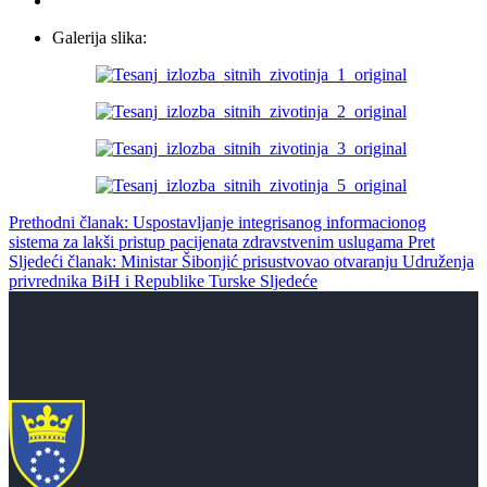
Galerija slika:
Prethodni članak: Uspostavljanje integrisanog informacionog
sistema za lakši pristup pacijenata zdravstvenim uslugama
Pret
Sljedeći članak: Ministar Šibonjić prisustvovao otvaranju Udruženja
privrednika BiH i Republike Turske
Sljedeće