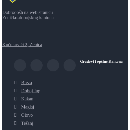
Dobrodošli na web stranicu
Zeničko-dobojskog kantona
Kučukovići 2, Zenica
Gradovi i općine Kantona
Breza
Doboj Jug
Kakanj
Maglaj
Olovo
Tešanj