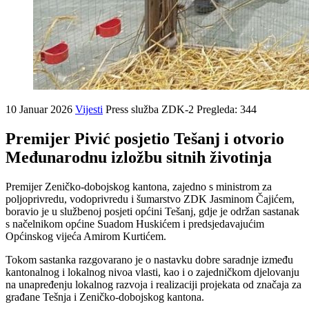
10 Januar 2026
Vijesti
Press služba ZDK-2
Pregleda: 344
Premijer Pivić posjetio Tešanj i otvorio
Međunarodnu izložbu sitnih životinja
Premijer Zeničko-dobojskog kantona, zajedno s ministrom za
poljoprivredu, vodoprivredu i šumarstvo ZDK Jasminom Čajićem,
boravio je u službenoj posjeti općini Tešanj, gdje je održan sastanak
s načelnikom općine Suadom Huskićem i predsjedavajućim
Općinskog vijeća Amirom Kurtićem.
Tokom sastanka razgovarano je o nastavku dobre saradnje između
kantonalnog i lokalnog nivoa vlasti, kao i o zajedničkom djelovanju
na unapređenju lokalnog razvoja i realizaciji projekata od značaja za
građane Tešnja i Zeničko-dobojskog kantona.