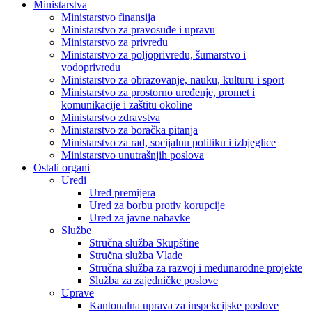
Ministarstva
Ministarstvo finansija
Ministarstvo za pravosuđe i upravu
Ministarstvo za privredu
Ministarstvo za poljoprivredu, šumarstvo i
vodoprivredu
Ministarstvo za obrazovanje, nauku, kulturu i sport
Ministarstvo za prostorno uređenje, promet i
komunikacije i zaštitu okoline
Ministarstvo zdravstva
Ministarstvo za boračka pitanja
Ministarstvo za rad, socijalnu politiku i izbjeglice
Ministarstvo unutrašnjih poslova
Ostali organi
Uredi
Ured premijera
Ured za borbu protiv korupcije
Ured za javne nabavke
Službe
Stručna služba Skupštine
Stručna služba Vlade
Stručna služba za razvoj i međunarodne projekte
Služba za zajedničke poslove
Uprave
Kantonalna uprava za inspekcijske poslove