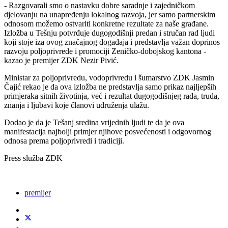
- Razgovarali smo o nastavku dobre saradnje i zajedničkom
djelovanju na unapređenju lokalnog razvoja, jer samo partnerskim
odnosom možemo ostvariti konkretne rezultate za naše građane.
Izložba u Tešnju potvrđuje dugogodišnji predan i stručan rad ljudi
koji stoje iza ovog značajnog događaja i predstavlja važan doprinos
razvoju poljoprivrede i promociji Zeničko-dobojskog kantona -
kazao je premijer ZDK Nezir Pivić.
Ministar za poljoprivredu, vodoprivredu i šumarstvo ZDK Jasmin
Čajić rekao je da ova izložba ne predstavlja samo prikaz najljepših
primjeraka sitnih životinja, već i rezultat dugogodišnjeg rada, truda,
znanja i ljubavi koje članovi udruženja ulažu.
Dodao je da je Tešanj sredina vrijednih ljudi te da je ova
manifestacija najbolji primjer njihove posvećenosti i odgovornog
odnosa prema poljoprivredi i tradiciji.
Press služba ZDK
premijer