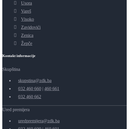
Usora
Vareš
Visoko
Zavidovići
Zenica
Žepče
Kontakt informacije
Skupština
skupstina@zdk.ba
032 460 660
|
460 661
032 460 662
Ured premijera
uredpremijera@zdk.ba
032 460 600
|
460 601