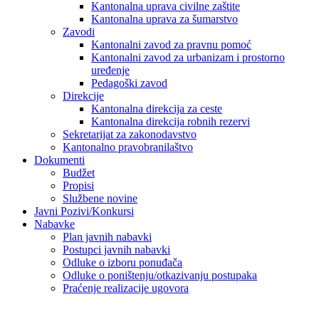
Kantonalna uprava civilne zaštite
Kantonalna uprava za šumarstvo
Zavodi
Kantonalni zavod za pravnu pomoć
Kantonalni zavod za urbanizam i prostorno
uređenje
Pedagoški zavod
Direkcije
Kantonalna direkcija za ceste
Kantonalna direkcija robnih rezervi
Sekretarijat za zakonodavstvo
Kantonalno pravobranilaštvo
Dokumenti
Budžet
Propisi
Službene novine
Javni Pozivi/Konkursi
Nabavke
Plan javnih nabavki
Postupci javnih nabavki
Odluke o izboru ponuđača
Odluke o poništenju/otkazivanju postupaka
Praćenje realizacije ugovora