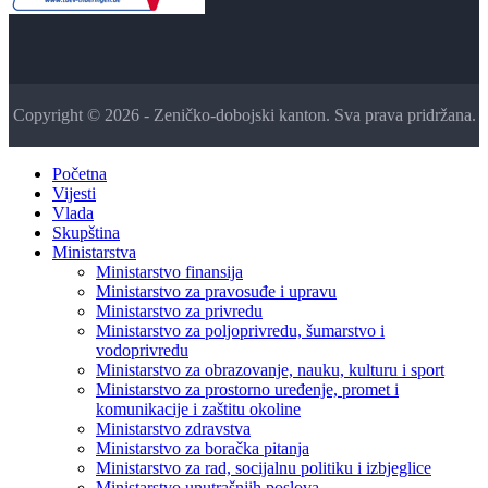
Copyright © 2026 - Zeničko-dobojski kanton. Sva prava pridržana.
Početna
Vijesti
Vlada
Skupština
Ministarstva
Ministarstvo finansija
Ministarstvo za pravosuđe i upravu
Ministarstvo za privredu
Ministarstvo za poljoprivredu, šumarstvo i
vodoprivredu
Ministarstvo za obrazovanje, nauku, kulturu i sport
Ministarstvo za prostorno uređenje, promet i
komunikacije i zaštitu okoline
Ministarstvo zdravstva
Ministarstvo za boračka pitanja
Ministarstvo za rad, socijalnu politiku i izbjeglice
Ministarstvo unutrašnjih poslova