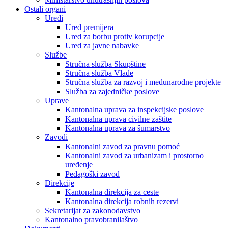
Ostali organi
Uredi
Ured premijera
Ured za borbu protiv korupcije
Ured za javne nabavke
Službe
Stručna služba Skupštine
Stručna služba Vlade
Stručna služba za razvoj i međunarodne projekte
Služba za zajedničke poslove
Uprave
Kantonalna uprava za inspekcijske poslove
Kantonalna uprava civilne zaštite
Kantonalna uprava za šumarstvo
Zavodi
Kantonalni zavod za pravnu pomoć
Kantonalni zavod za urbanizam i prostorno
uređenje
Pedagoški zavod
Direkcije
Kantonalna direkcija za ceste
Kantonalna direkcija robnih rezervi
Sekretarijat za zakonodavstvo
Kantonalno pravobranilaštvo