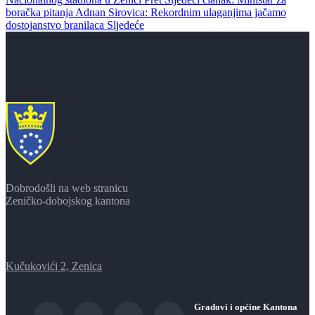
boračka pitanja Adnan Sirovica: Rekordnim ulaganjima jačamo
dostojanstvo branilaca
Sljedeće
Dobrodošli na web stranicu
Zeničko-dobojskog kantona
Kučukovići 2, Zenica
Gradovi i općine Kantona