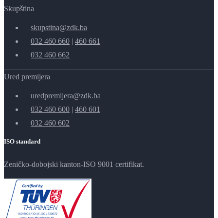
Skupština
skupstina@zdk.ba
032 460 660
|
460 661
032 460 662
Ured premijera
uredpremijera@zdk.ba
032 460 600
|
460 601
032 460 602
ISO standard
Zeničko-dobojski kanton-ISO 9001 certifikat.