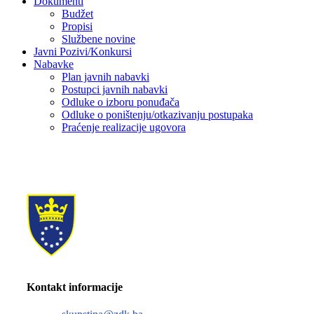
Dokumenti
Budžet
Propisi
Službene novine
Javni Pozivi/Konkursi
Nabavke
Plan javnih nabavki
Postupci javnih nabavki
Odluke o izboru ponuđača
Odluke o poništenju/otkazivanju postupaka
Praćenje realizacije ugovora
Kontakt informacije