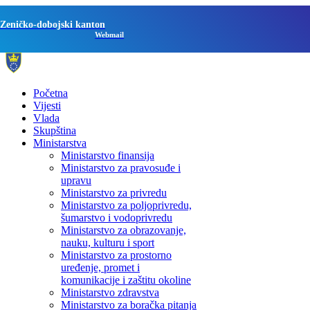
Zeničko-dobojski kanton
Webmail
Početna
Vijesti
Vlada
Skupština
Ministarstva
Ministarstvo finansija
Ministarstvo za pravosuđe i
upravu
Ministarstvo za privredu
Ministarstvo za poljoprivredu,
šumarstvo i vodoprivredu
Ministarstvo za obrazovanje,
nauku, kulturu i sport
Ministarstvo za prostorno
uređenje, promet i
komunikacije i zaštitu okoline
Ministarstvo zdravstva
Ministarstvo za boračka pitanja