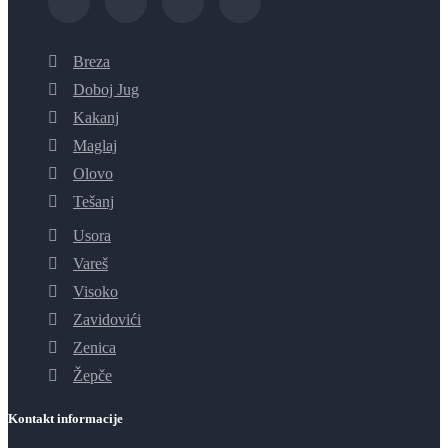
Breza
Doboj Jug
Kakanj
Maglaj
Olovo
Tešanj
Usora
Vareš
Visoko
Zavidovići
Zenica
Žepče
Kontakt informacije