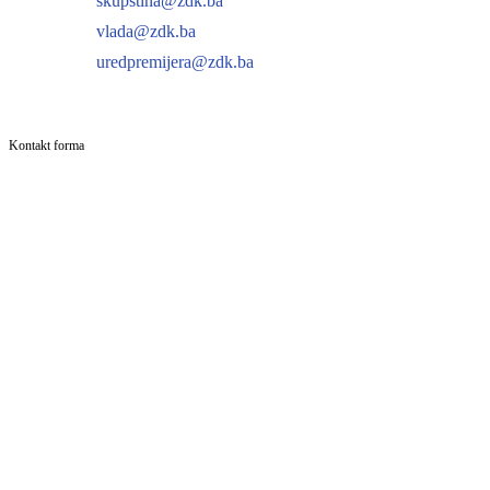
skupstina@zdk.ba
vlada@zdk.ba
uredpremijera@zdk.ba
Kontakt forma