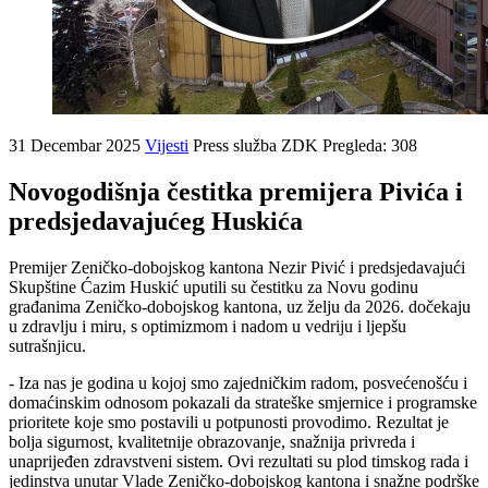
31 Decembar 2025
Vijesti
Press služba ZDK
Pregleda: 308
Novogodišnja čestitka premijera Pivića i
predsjedavajućeg Huskića
Premijer Zeničko-dobojskog kantona Nezir Pivić i predsjedavajući
Skupštine Ćazim Huskić uputili su čestitku za Novu godinu
građanima Zeničko-dobojskog kantona, uz želju da 2026. dočekaju
u zdravlju i miru, s optimizmom i nadom u vedriju i ljepšu
sutrašnjicu.
- Iza nas je godina u kojoj smo zajedničkim radom, posvećenošću i
domaćinskim odnosom pokazali da strateške smjernice i programske
prioritete koje smo postavili u potpunosti provodimo. Rezultat je
bolja sigurnost, kvalitetnije obrazovanje, snažnija privreda i
unaprijeđen zdravstveni sistem. Ovi rezultati su plod timskog rada i
jedinstva unutar Vlade Zeničko-dobojskog kantona i snažne podrške