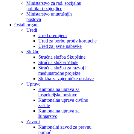
Ministarstvo za rad, socijalnu
politiku i izbjeglice
Ministarstvo unutrašnjih
poslova
Ostali organi
Uredi
Ured premijera
Ured za borbu protiv korupcije
Ured za javne nabavke
Službe
Stručna služba Skupštine
Stručna služba Vlade
Stručna služba za razvoj i
međunarodne projekte
Služba za zajedničke poslove
Uprave
Kantonalna uprava za
inspekcijske poslove
Kantonalna uprava civilne
zaštite
Kantonalna uprava za
šumarstvo
Zavodi
Kantonalni zavod za pravnu
pomoć