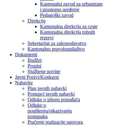
Kantonalni zavod za urbanizam
i prostorno uređenje
Pedagoški zavod
Direkcije
Kantonalna direkcija za ceste
Kantonalna direkcija robnih
rezervi
Sekretarijat za zakonodavstvo
Kantonalno pravobranilaštvo
Dokumenti
Budžet
Propisi
Službene novine
Javni Pozivi/Konkursi
Nabavke
Plan javnih nabavki
Postupci javnih nabavki
Odluke o izboru ponuđača
Odluke o
poništenju/otkazivanju
postupaka
Praćenje realizacije ugovora