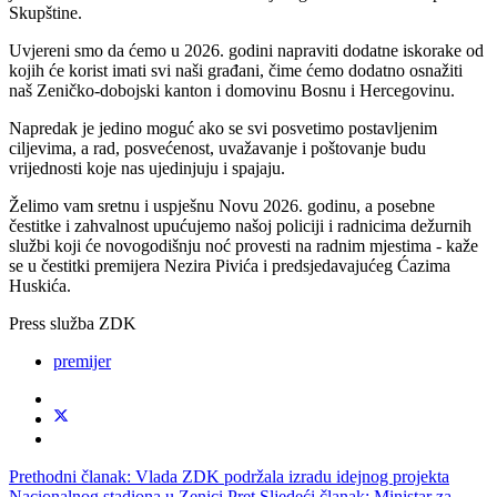
Skupštine.
Uvjereni smo da ćemo u 2026. godini napraviti dodatne iskorake od
kojih će korist imati svi naši građani, čime ćemo dodatno osnažiti
naš Zeničko-dobojski kanton i domovinu Bosnu i Hercegovinu.
Napredak je jedino moguć ako se svi posvetimo postavljenim
ciljevima, a rad, posvećenost, uvažavanje i poštovanje budu
vrijednosti koje nas ujedinjuju i spajaju.
Želimo vam sretnu i uspješnu Novu 2026. godinu, a posebne
čestitke i zahvalnost upućujemo našoj policiji i radnicima dežurnih
službi koji će novogodišnju noć provesti na radnim mjestima - kaže
se u čestitki premijera Nezira Pivića i predsjedavajućeg Ćazima
Huskića.
Press služba ZDK
premijer
Prethodni članak: Vlada ZDK podržala izradu idejnog projekta
Nacionalnog stadiona u Zenici
Pret
Sljedeći članak: Ministar za