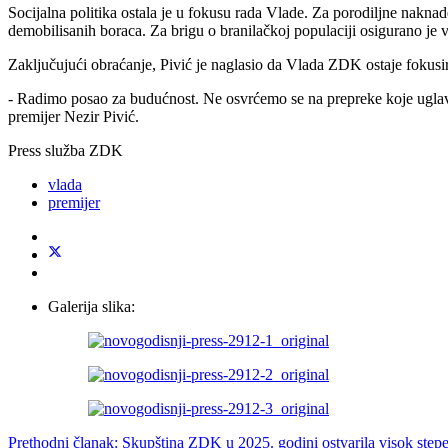
Socijalna politika ostala je u fokusu rada Vlade. Za porodiljne nakn
demobilisanih boraca. Za brigu o branilačkoj populaciji osigurano je
Zaključujući obraćanje, Pivić je naglasio da Vlada ZDK ostaje fokusi
- Radimo posao za budućnost. Ne osvrćemo se na prepreke koje uglavn
premijer Nezir Pivić.
Press služba ZDK
vlada
premijer
Galerija slika:
Prethodni članak: Skupština ZDK u 2025. godini ostvarila visok step