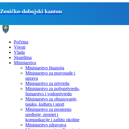
Zeničko-dobojski kanton
Početna
Vijesti
Vlada
Skupština
Ministarstva
Ministarstvo finansija
Ministarstvo za pravosuđe i
upravu
Ministarstvo za privredu
Ministarstvo za poljoprivredu,
šumarstvo i vodoprivredu
Ministarstvo za obrazovanje,
nauku, kulturu i sport
Ministarstvo za prostorno
uređenje, promet i
komunikacije i zaštitu okoline
Ministarstvo zdravstva