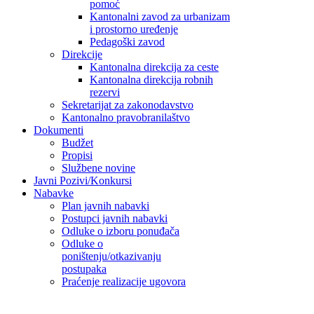
pomoć
Kantonalni zavod za urbanizam
i prostorno uređenje
Pedagoški zavod
Direkcije
Kantonalna direkcija za ceste
Kantonalna direkcija robnih
rezervi
Sekretarijat za zakonodavstvo
Kantonalno pravobranilaštvo
Dokumenti
Budžet
Propisi
Službene novine
Javni Pozivi/Konkursi
Nabavke
Plan javnih nabavki
Postupci javnih nabavki
Odluke o izboru ponuđača
Odluke o
poništenju/otkazivanju
postupaka
Praćenje realizacije ugovora