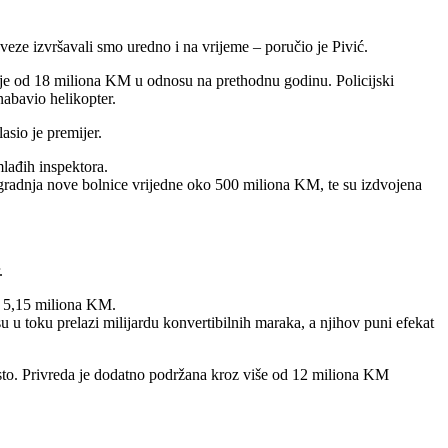
ze izvršavali smo uredno i na vrijeme – poručio je Pivić.
anje od 18 miliona KM u odnosu na prethodnu godinu. Policijski
nabavio helikopter.
asio je premijer.
mlađih inspektora.
 izgradnja nove bolnice vrijedne oko 500 miliona KM, te su izdvojena
.
no 5,15 miliona KM.
u u toku prelazi milijardu konvertibilnih maraka, a njihov puni efekat
osto. Privreda je dodatno podržana kroz više od 12 miliona KM