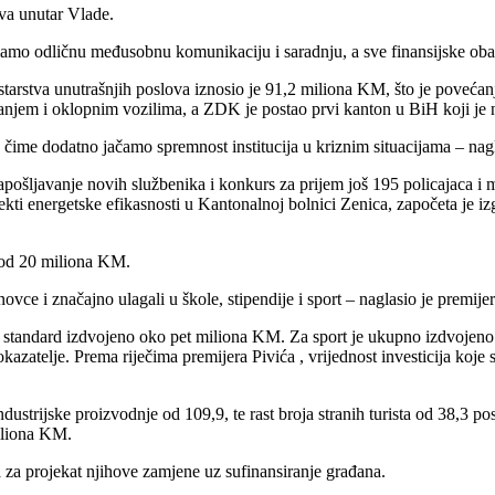
stva unutar Vlade.
o odličnu međusobnu komunikaciju i saradnju, a sve finansijske obave
starstva unutrašnjih poslova iznosio je 91,2 miliona KM, što je poveć
jem i oklopnim vozilima, a ZDK je postao prvi kanton u BiH koji je 
, čime dodatno jačamo spremnost institucija u kriznim situacijama – nagl
apošljavanje novih službenika i konkurs za prijem još 195 policajaca i 
ojekti energetske efikasnosti u Kantonalnoj bolnici Zenica, započeta je
e od 20 miliona KM.
e i značajno ulagali u škole, stipendije i sport – naglasio je premijer
j i standard izdvojeno oko pet miliona KM. Za sport je ukupno izdvoje
azatelje. Prema riječima premijera Pivića , vrijednost investicija koje s
ustrijske proizvodnje od 109,9, te rast broja stranih turista od 38,3 p
miliona KM.
va za projekat njihove zamjene uz sufinansiranje građana.