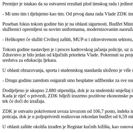
Premijer je istakao da su ostvareni rezultati plod timskog rada i jedin
- Mi smo tim i djelujemo kao tim. Od prvog dana rada Vlade ZDK imam
Poseban fokus tokom godine bio je na oblasti sigurnosti. Budžet Mini
službenici opremljeni su novim uniformama, modernizovanim naoružan
- Helikopter će služiti Civilnoj zaštiti, MUP-u i zdravstvenom sektoru
Tokom godine nastavljen je i proces kadrovskog jačanja policije, uz z
Zdravstvo je bilo jedan od ključnih prioriteta Vlade. Pokrenuti su pr
sredstva za edukaciju ljekara.
U oblasti obrazovanja, sporta i studentskog standarda uloženo je viš
- Drugu godinu zaredom osigurali smo besplatne udžbenike za sve osnovc
Dodijeljeno je ukupno 2.880 stipendija, dok je za studentski smješta
Kada je riječ o privredi, ZDK bilježi izuzetno pozitivne ekonomske pok
tek će doći do izražaja.
ZDK je ostvario pokrivenost uvoza izvozom od 106,7 posto, indeks ind
poticaja, dok je u poljoprivredi realizovan rekordan budžet od 6,59 
U oblasti zaštite okoliša izrađen je Registar kućnih ložišta, kao osno