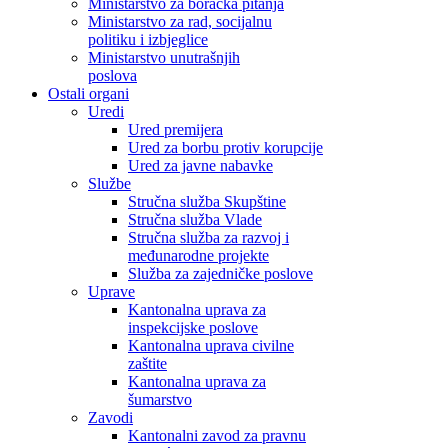
Ministarstvo za boračka pitanja
Ministarstvo za rad, socijalnu
politiku i izbjeglice
Ministarstvo unutrašnjih
poslova
Ostali organi
Uredi
Ured premijera
Ured za borbu protiv korupcije
Ured za javne nabavke
Službe
Stručna služba Skupštine
Stručna služba Vlade
Stručna služba za razvoj i
međunarodne projekte
Služba za zajedničke poslove
Uprave
Kantonalna uprava za
inspekcijske poslove
Kantonalna uprava civilne
zaštite
Kantonalna uprava za
šumarstvo
Zavodi
Kantonalni zavod za pravnu