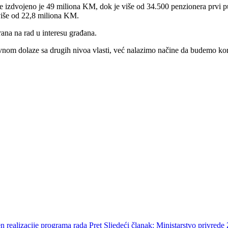
ade izdvojeno je 49 miliona KM, dok je više od 34.500 penzionera prvi
 više od 22,8 miliona KM.
rana na rad u interesu građana.
om dolaze sa drugih nivoa vlasti, već nalazimo načine da budemo kori
en realizacije programa rada
Pret
Sljedeći članak: Ministarstvo privrede 