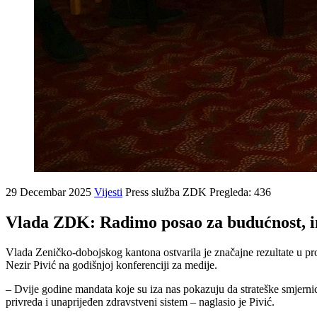
29 Decembar 2025
Vijesti
Press služba ZDK
Pregleda: 436
Vlada ZDK: Radimo posao za budućnost, in
Vlada Zeničko-dobojskog kantona ostvarila je značajne rezultate u pr
Nezir Pivić na godišnjoj konferenciji za medije.
– Dvije godine mandata koje su iza nas pokazuju da strateške smjernice
privreda i unaprijeđen zdravstveni sistem – naglasio je Pivić.