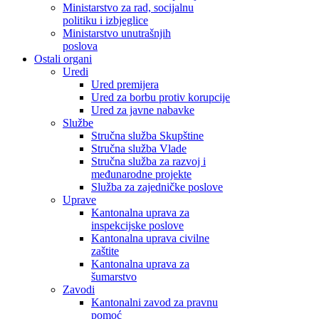
Ministarstvo za rad, socijalnu
politiku i izbjeglice
Ministarstvo unutrašnjih
poslova
Ostali organi
Uredi
Ured premijera
Ured za borbu protiv korupcije
Ured za javne nabavke
Službe
Stručna služba Skupštine
Stručna služba Vlade
Stručna služba za razvoj i
međunarodne projekte
Služba za zajedničke poslove
Uprave
Kantonalna uprava za
inspekcijske poslove
Kantonalna uprava civilne
zaštite
Kantonalna uprava za
šumarstvo
Zavodi
Kantonalni zavod za pravnu
pomoć