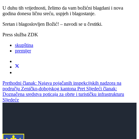
U duhu tih vrijednosti, želimo da vam božićni blagdani i nova
godina donesu ličnu sreću, uspjeh i blagostanje.
Sretan i blagoslovljen Božić! – navodi se u čestitki.
Press služba ZDK
skupština
premijer
Prethodni članak: Najava pojačanih inspekcijskih nadzora na
području Zeničko-dobojskog kantona
Pret
Sljedeći članak:
Doznačena sredstva poticaja za obrte i turističku infrastrukturu
Sljedeće