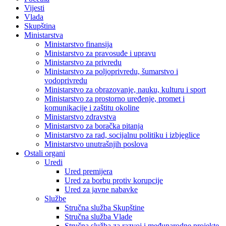
Vijesti
Vlada
Skupština
Ministarstva
Ministarstvo finansija
Ministarstvo za pravosuđe i upravu
Ministarstvo za privredu
Ministarstvo za poljoprivredu, šumarstvo i
vodoprivredu
Ministarstvo za obrazovanje, nauku, kulturu i sport
Ministarstvo za prostorno uređenje, promet i
komunikacije i zaštitu okoline
Ministarstvo zdravstva
Ministarstvo za boračka pitanja
Ministarstvo za rad, socijalnu politiku i izbjeglice
Ministarstvo unutrašnjih poslova
Ostali organi
Uredi
Ured premijera
Ured za borbu protiv korupcije
Ured za javne nabavke
Službe
Stručna služba Skupštine
Stručna služba Vlade
Stručna služba za razvoj i međunarodne projekte