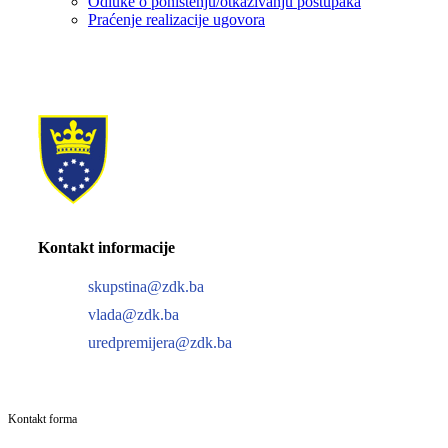
Odluke o poništenju/otkazivanju postupaka
Praćenje realizacije ugovora
Kontakt informacije
skupstina@zdk.ba
vlada@zdk.ba
uredpremijera@zdk.ba
Kontakt forma