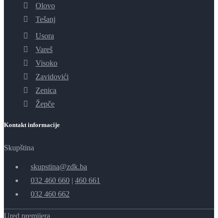
Olovo
Tešanj
Usora
Vareš
Visoko
Zavidovići
Zenica
Žepče
Kontakt informacije
Skupština
skupstina@zdk.ba
032 460 660
|
460 661
032 460 662
Ured premijera