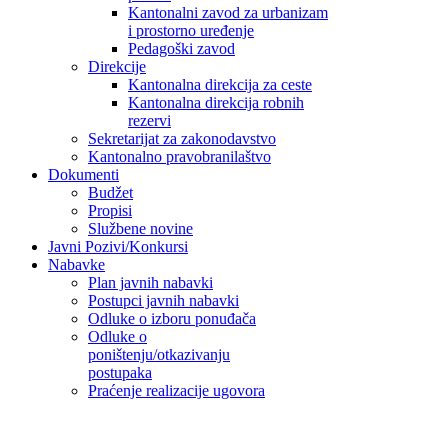
Kantonalni zavod za urbanizam
i prostorno uređenje
Pedagoški zavod
Direkcije
Kantonalna direkcija za ceste
Kantonalna direkcija robnih
rezervi
Sekretarijat za zakonodavstvo
Kantonalno pravobranilaštvo
Dokumenti
Budžet
Propisi
Službene novine
Javni Pozivi/Konkursi
Nabavke
Plan javnih nabavki
Postupci javnih nabavki
Odluke o izboru ponuđača
Odluke o
poništenju/otkazivanju
postupaka
Praćenje realizacije ugovora