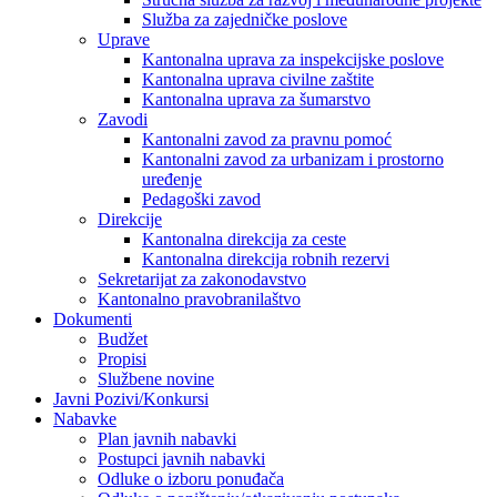
Služba za zajedničke poslove
Uprave
Kantonalna uprava za inspekcijske poslove
Kantonalna uprava civilne zaštite
Kantonalna uprava za šumarstvo
Zavodi
Kantonalni zavod za pravnu pomoć
Kantonalni zavod za urbanizam i prostorno
uređenje
Pedagoški zavod
Direkcije
Kantonalna direkcija za ceste
Kantonalna direkcija robnih rezervi
Sekretarijat za zakonodavstvo
Kantonalno pravobranilaštvo
Dokumenti
Budžet
Propisi
Službene novine
Javni Pozivi/Konkursi
Nabavke
Plan javnih nabavki
Postupci javnih nabavki
Odluke o izboru ponuđača