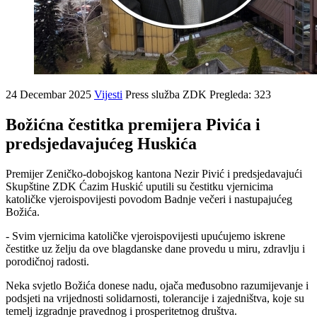
24 Decembar 2025
Vijesti
Press služba ZDK
Pregleda: 323
Božićna čestitka premijera Pivića i
predsjedavajućeg Huskića
Premijer Zeničko-dobojskog kantona Nezir Pivić i predsjedavajući
Skupštine ZDK Ćazim Huskić uputili su čestitku vjernicima
katoličke vjeroispovijesti povodom Badnje večeri i nastupajućeg
Božića.
- Svim vjernicima katoličke vjeroispovijesti upućujemo iskrene
čestitke uz želju da ove blagdanske dane provedu u miru, zdravlju i
porodičnoj radosti.
Neka svjetlo Božića donese nadu, ojača međusobno razumijevanje i
podsjeti na vrijednosti solidarnosti, tolerancije i zajedništva, koje su
temelj izgradnje pravednog i prosperitetnog društva.