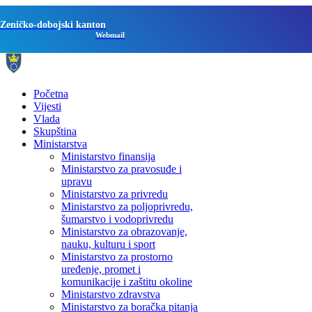
Zeničko-dobojski kanton
Webmail
Početna
Vijesti
Vlada
Skupština
Ministarstva
Ministarstvo finansija
Ministarstvo za pravosuđe i
upravu
Ministarstvo za privredu
Ministarstvo za poljoprivredu,
šumarstvo i vodoprivredu
Ministarstvo za obrazovanje,
nauku, kulturu i sport
Ministarstvo za prostorno
uređenje, promet i
komunikacije i zaštitu okoline
Ministarstvo zdravstva
Ministarstvo za boračka pitanja