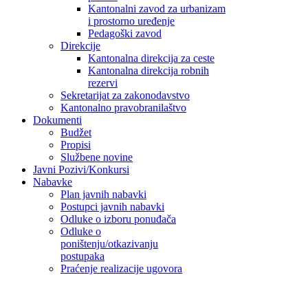
Kantonalni zavod za urbanizam
i prostorno uređenje
Pedagoški zavod
Direkcije
Kantonalna direkcija za ceste
Kantonalna direkcija robnih
rezervi
Sekretarijat za zakonodavstvo
Kantonalno pravobranilaštvo
Dokumenti
Budžet
Propisi
Službene novine
Javni Pozivi/Konkursi
Nabavke
Plan javnih nabavki
Postupci javnih nabavki
Odluke o izboru ponuđača
Odluke o
poništenju/otkazivanju
postupaka
Praćenje realizacije ugovora