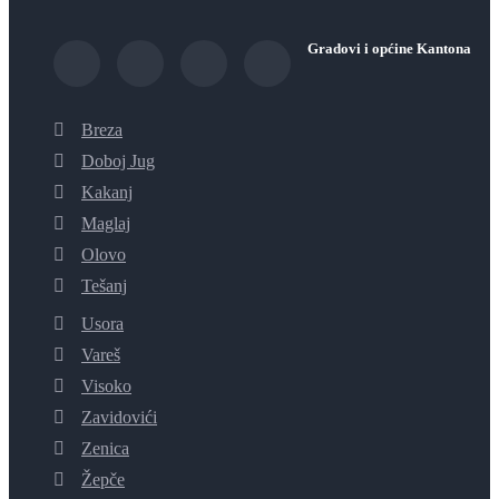
Gradovi i općine Kantona
Breza
Doboj Jug
Kakanj
Maglaj
Olovo
Tešanj
Usora
Vareš
Visoko
Zavidovići
Zenica
Žepče