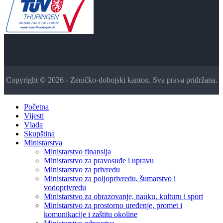
Copyright © 2026 - Zeničko-dobojski kanton. Sva prava pridržana.
Početna
Vijesti
Vlada
Skupština
Ministarstva
Ministarstvo finansija
Ministarstvo za pravosuđe i upravu
Ministarstvo za privredu
Ministarstvo za poljoprivredu, šumarstvo i
vodoprivredu
Ministarstvo za obrazovanje, nauku, kulturu i sport
Ministarstvo za prostorno uređenje, promet i
komunikacije i zaštitu okoline