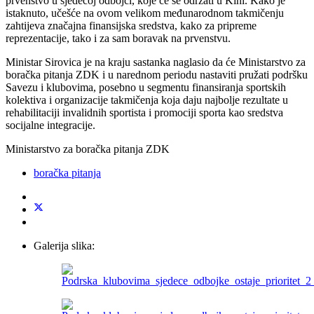
prvenstvo u sjedećoj odbojci, koje će se održati u Kini. Kako je
istaknuto, učešće na ovom velikom međunarodnom takmičenju
zahtijeva značajna finansijska sredstva, kako za pripreme
reprezentacije, tako i za sam boravak na prvenstvu.
Ministar Sirovica je na kraju sastanka naglasio da će Ministarstvo za
boračka pitanja ZDK i u narednom periodu nastaviti pružati podršku
Savezu i klubovima, posebno u segmentu finansiranja sportskih
kolektiva i organizacije takmičenja koja daju najbolje rezultate u
rehabilitaciji invalidnih sportista i promociji sporta kao sredstva
socijalne integracije.
Ministarstvo za boračka pitanja ZDK
boračka pitanja
Galerija slika: