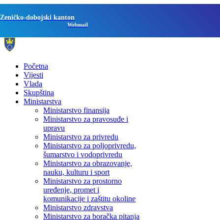
Zeničko-dobojski kanton
Webmail
Početna
Vijesti
Vlada
Skupština
Ministarstva
Ministarstvo finansija
Ministarstvo za pravosuđe i
upravu
Ministarstvo za privredu
Ministarstvo za poljoprivredu,
šumarstvo i vodoprivredu
Ministarstvo za obrazovanje,
nauku, kulturu i sport
Ministarstvo za prostorno
uređenje, promet i
komunikacije i zaštitu okoline
Ministarstvo zdravstva
Ministarstvo za boračka pitanja