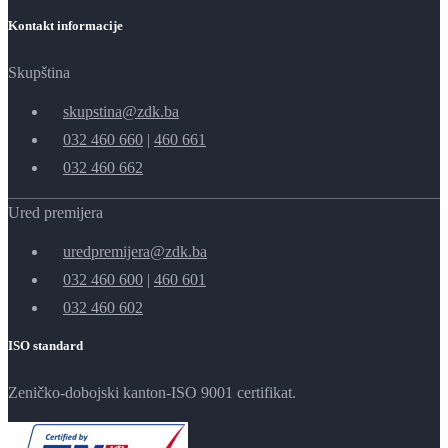
Kontakt informacije
Skupština
skupstina@zdk.ba
032 460 660
|
460 661
032 460 662
Ured premijera
uredpremijera@zdk.ba
032 460 600
|
460 601
032 460 602
ISO standard
Zeničko-dobojski kanton-ISO 9001 certifikat.