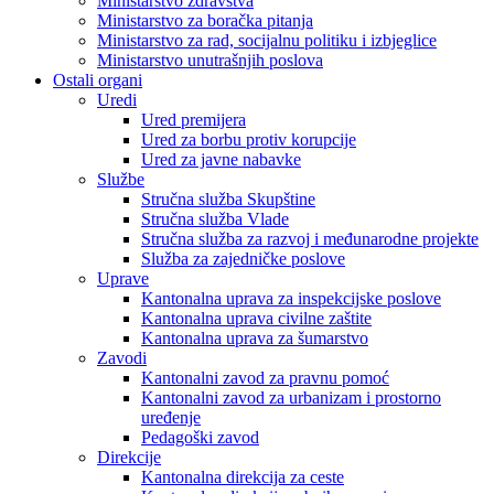
Ministarstvo zdravstva
Ministarstvo za boračka pitanja
Ministarstvo za rad, socijalnu politiku i izbjeglice
Ministarstvo unutrašnjih poslova
Ostali organi
Uredi
Ured premijera
Ured za borbu protiv korupcije
Ured za javne nabavke
Službe
Stručna služba Skupštine
Stručna služba Vlade
Stručna služba za razvoj i međunarodne projekte
Služba za zajedničke poslove
Uprave
Kantonalna uprava za inspekcijske poslove
Kantonalna uprava civilne zaštite
Kantonalna uprava za šumarstvo
Zavodi
Kantonalni zavod za pravnu pomoć
Kantonalni zavod za urbanizam i prostorno
uređenje
Pedagoški zavod
Direkcije
Kantonalna direkcija za ceste