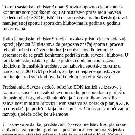
Tokom sastanka, ministar Adnan Sirovica upoznao je prisutne s
kontinuiranom podrškom koju Ministarstvo pruža radu Saveza
sjedeće odbojke ZDK, ističući da su sredstva na budžetskoj stavci
namijenjenoj sportu i sportskim klubovima iz godine u godinu
povećavana.
Kako je naglasio ministar Sirovica, ovakav pristup jasno pokazuje
opredijeljenost Ministarstva da prepozna značaj sporta u procesu
rehabilitacije i društvene inkluzije osoba s invaliditetom, te
spremnost da se pruži konkretna podrška radu saveza i klubova. U
tom kontekstu, istakao je da je podrška dodatno zaokružena
dodjelom finansijskih sredstava za nabavku sportske opreme u
iznosu od 3.000 KM po klubu, s ciljem unapređenja uslova za
treniranje i rad svih klubova koji djeluju u okviru Saveza.
Predstavnici Saveza sjedeće odbojke ZDK iznijeli su izazove s
kojima se susreću u svakodnevnom radu, posebno kada je riječ o
finansiranju i organizaciji takmičenja. Tom prilikom izrazili su
zahvalnost ministru Sirovici i Ministarstvu za boračka pitanja ZDK
na dosadašnjoj podršci, koja predstavlja važan oslonac u očuvanju i
razvoju sjedeće odbojke u kantonu.
U nastavku sastanka, predstavnici Saveza predstavili su planirane
aktivnosti za narednu godinu, s posebnim akcentom na Svjetsko