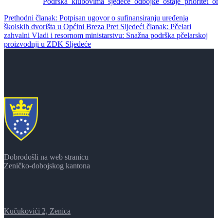
Prethodni članak: Potpisan ugovor o sufinansiranju uređenja
školskih dvorišta u Općini Breza
Pret
Sljedeći članak: Pčelari
zahvalni Vladi i resornom ministarstvu: Snažna podrška pčelarskoj
proizvodnji u ZDK
Sljedeće
Dobrodošli na web stranicu
Zeničko-dobojskog kantona
Kučukovići 2, Zenica