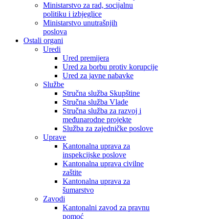
Ministarstvo za rad, socijalnu
politiku i izbjeglice
Ministarstvo unutrašnjih
poslova
Ostali organi
Uredi
Ured premijera
Ured za borbu protiv korupcije
Ured za javne nabavke
Službe
Stručna služba Skupštine
Stručna služba Vlade
Stručna služba za razvoj i
međunarodne projekte
Služba za zajedničke poslove
Uprave
Kantonalna uprava za
inspekcijske poslove
Kantonalna uprava civilne
zaštite
Kantonalna uprava za
šumarstvo
Zavodi
Kantonalni zavod za pravnu
pomoć