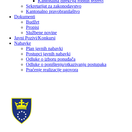
Kantonalna direkcija robnih rezervi
Sekretarijat za zakonodavstvo
Kantonalno pravobranilaštvo
Dokumenti
Budžet
Propisi
Službene novine
Javni Pozivi/Konkursi
Nabavke
Plan javnih nabavki
Postupci javnih nabavki
Odluke o izboru ponuđača
Odluke o poništenju/otkazivanju postupaka
Praćenje realizacije ugovora