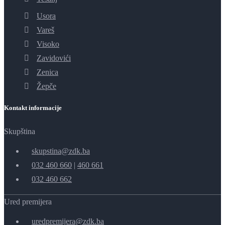
Usora
Vareš
Visoko
Zavidovići
Zenica
Žepče
Kontakt informacije
Skupština
skupstina@zdk.ba
032 460 660
|
460 661
032 460 662
Ured premijera
uredpremijera@zdk.ba