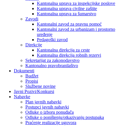
Kantonalna uprava za inspekcijske poslove
Kantonalna uprava civilne zaštite
Kantonalna uprava za šumarstvo
Zavodi
Kantonalni zavod za pravnu pomoć
Kantonalni zavod za urbanizam i prostorno
uređenje
Pedagoški zavod
Direkcije
Kantonalna direkcija za ceste
Kantonalna direkcija robnih rezervi
Sekretarijat za zakonodavstvo
Kantonalno pravobranilaštvo
Dokumenti
Budžet
Propisi
Službene novine
Javni Pozivi/Konkursi
Nabavke
Plan javnih nabavki
Postupci javnih nabavki
Odluke o izboru ponuđača
Odluke o poništenju/otkazivanju postupaka
Praćenje realizacije ugovora