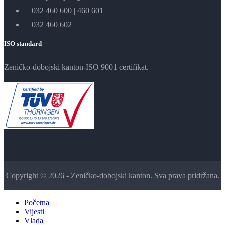
032 460 600
|
460 601
032 460 602
ISO standard
Zeničko-dobojski kanton-ISO 9001 certifikat.
Copyright © 2026 - Zeničko-dobojski kanton. Sva prava pridržana.
Početna
Vijesti
Vlada