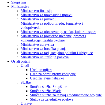
Skupština
Ministarstva
Ministarstvo finansija
Ministarstvo za pravosuđe i upravu
Ministarstvo za privredu
Ministarstvo za poljoprivredu, šumarstvo i
vodoprivredu
Ministarstvo za obrazovanje, nauku, kulturu i sport
Ministarstvo za prostorno uređenje, promet i
komunikacije i zaštitu okoline
Ministarstvo zdravstva
Ministarstvo za boračka pitanja
Ministarstvo za rad, socijalnu politiku i izbjeglice
Ministarstvo unutrašnjih poslova
Ostali organi
Uredi
Ured premijera
Ured za borbu protiv korupcije
Ured za javne nabavke
Službe
Stručna služba Skupštine
Stručna služba Vlade
Stručna služba za razvoj i međunarodne projekte
Služba za zajedničke poslove
Uprave