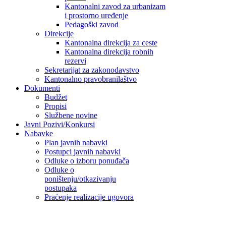
Kantonalni zavod za urbanizam
i prostorno uređenje
Pedagoški zavod
Direkcije
Kantonalna direkcija za ceste
Kantonalna direkcija robnih
rezervi
Sekretarijat za zakonodavstvo
Kantonalno pravobranilaštvo
Dokumenti
Budžet
Propisi
Službene novine
Javni Pozivi/Konkursi
Nabavke
Plan javnih nabavki
Postupci javnih nabavki
Odluke o izboru ponuđača
Odluke o
poništenju/otkazivanju
postupaka
Praćenje realizacije ugovora