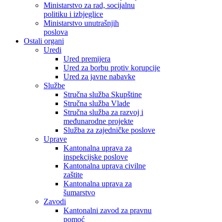
Ministarstvo za rad, socijalnu
politiku i izbjeglice
Ministarstvo unutrašnjih
poslova
Ostali organi
Uredi
Ured premijera
Ured za borbu protiv korupcije
Ured za javne nabavke
Službe
Stručna služba Skupštine
Stručna služba Vlade
Stručna služba za razvoj i
međunarodne projekte
Služba za zajedničke poslove
Uprave
Kantonalna uprava za
inspekcijske poslove
Kantonalna uprava civilne
zaštite
Kantonalna uprava za
šumarstvo
Zavodi
Kantonalni zavod za pravnu
pomoć