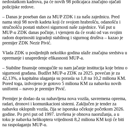
nedostatkom kadrova, pa će novih 98 policajaca značajno ojačati
policijske redove.
– Danas je poseban dan za MUP ZDK i za našu zajednicu. Pred
nama stoji 98 novih kadeta koji će svojom hrabrošću, odanošću i
stručnošću postati stubovi sigurnosti naše zajednice. Vaš put u
MUP-u ZDK danas počinje, i vjerujem da će svaki od vas svojim
radom doprinositi izgradnji stabilnog i sigurnog društva – kazao je
premijer ZDK Nezir Pivić.
Vlada ZDK u posljednjih nekoliko godina ulaže značajna sredstva u
opremanje i unapređenje efikasnosti MUP-a.
– Stabilne finansije omogućile su nam jačanje institucija koje brinu o
sigurnosti građana. Budžet MUP-a ZDK za 2025. povećan je za
42,13%, a kapitalna ulaganja su porasla sa 1,8 na 10,2 miliona KM.
Pored toga, izdvojeno je gotovo 5 miliona KM za nabavku novih
uniformi – naveo je premijer Pivić.
Premijer je dodao da su nabavljena nova vozila, savremena oprema,
radari, dronovi i komunikacioni sistemi. Zaključen je tender za
nabavku oklopnih vozila, čija se isporuka očekuje početkom 2026.
godine. Po prvi put od 1997. izvršena je obnova naoružanja, a u
toku je nabavka helikoptera vrijednosti 8,2 miliona KM koji će biti
na raspolaganju MUP-u.