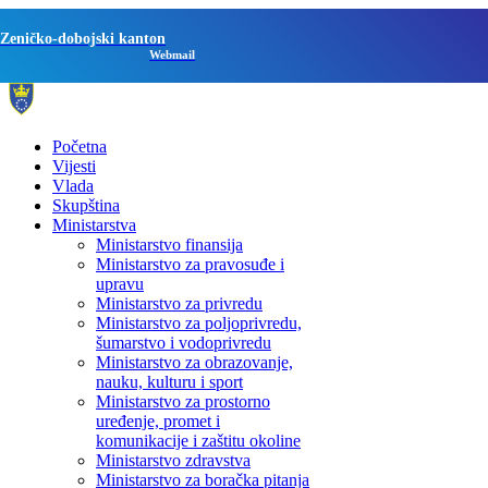
Zeničko-dobojski kanton
Webmail
Početna
Vijesti
Vlada
Skupština
Ministarstva
Ministarstvo finansija
Ministarstvo za pravosuđe i
upravu
Ministarstvo za privredu
Ministarstvo za poljoprivredu,
šumarstvo i vodoprivredu
Ministarstvo za obrazovanje,
nauku, kulturu i sport
Ministarstvo za prostorno
uređenje, promet i
komunikacije i zaštitu okoline
Ministarstvo zdravstva
Ministarstvo za boračka pitanja