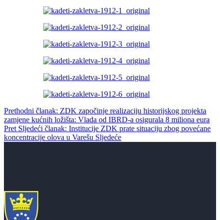
Prethodni članak: ZDK započinje realizaciju historijskog projekta
zamjene kućnih ložišta: Vlada od IBRD-a osigurala 8 miliona eura
Pret
Sljedeći članak: Institucije ZDK prate situaciju zbog povećane
koncentracije olova u Varešu
Sljedeće