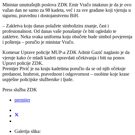
Ministar unutrašnjih poslova ZDK Emir Vračo istaknuo je da je ovo
važan dan ne samo za 98 kadeta, već i za sve građane koji vjeruju u
sigurnu, pravednu i dostojanstvenu BiH.
– Zakletva koju danas polažete simbolizira znanje, čast i
profesionalnost. Od danas vaše ponašanje će biti ogledalo te
zakletve. Neka svaka uniforma koju obučete bude simbol povjerenja
i poštenja – poručio je ministar Vračo.
Komesar Uprave policije MUP-a ZDK Admir Gazić naglasio je da
vjeruje kako će mladi kadeti opravdati očekivanja i biti na ponos
Upravi policije ZDK.
Premijer Pivić je na kraju kadetima poručio da se od njih očekuje
predanost, hrabrost, pravednost i odgovornost – osobine koje krase
uspješne policijske službenike i ljude.
Press služba ZDK
premijer
Galerija slika: