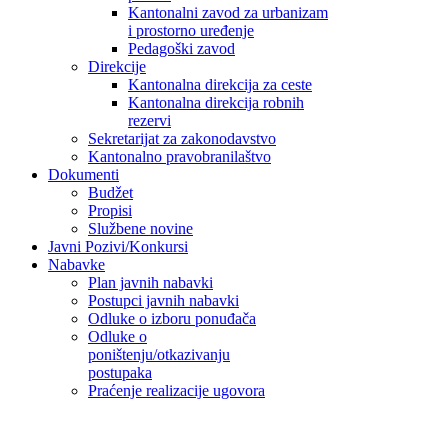
Kantonalni zavod za urbanizam
i prostorno uređenje
Pedagoški zavod
Direkcije
Kantonalna direkcija za ceste
Kantonalna direkcija robnih
rezervi
Sekretarijat za zakonodavstvo
Kantonalno pravobranilaštvo
Dokumenti
Budžet
Propisi
Službene novine
Javni Pozivi/Konkursi
Nabavke
Plan javnih nabavki
Postupci javnih nabavki
Odluke o izboru ponuđača
Odluke o
poništenju/otkazivanju
postupaka
Praćenje realizacije ugovora