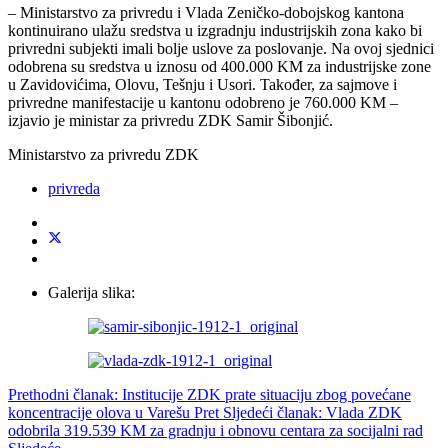
– Ministarstvo za privredu i Vlada Zeničko-dobojskog kantona
kontinuirano ulažu sredstva u izgradnju industrijskih zona kako bi
privredni subjekti imali bolje uslove za poslovanje. Na ovoj sjednici
odobrena su sredstva u iznosu od 400.000 KM za industrijske zone
u Zavidovićima, Olovu, Tešnju i Usori. Također, za sajmove i
privredne manifestacije u kantonu odobreno je 760.000 KM –
izjavio je ministar za privredu ZDK Samir Šibonjić.
Ministarstvo za privredu ZDK
privreda
Galerija slika:
Prethodni članak: Institucije ZDK prate situaciju zbog povećane
koncentracije olova u Varešu
Pret
Sljedeći članak: Vlada ZDK
odobrila 319.539 KM za gradnju i obnovu centara za socijalni rad