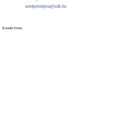
uredpremijera@zdk.ba
Kontakt forma