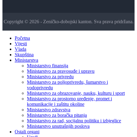
Copyright © 2026 - Zeničko-dobojski kanton. Sva prava pridržana.
Početna
Vijesti
Vlada
Skupština
Ministarstva
Ministarstvo finansija
Ministarstvo za pravosuđe i upravu
Ministarstvo za privredu
Ministarstvo za poljoprivredu, šumarstvo i
vodoprivredu
Ministarstvo za obrazovanje, nauku, kulturu i sport
Ministarstvo za prostorno uređenje, promet i
komunikacije i zaštitu okoline
Ministarstvo zdravstva
Ministarstvo za boračka pitanja
Ministarstvo za rad, socijalnu politiku i izbjeglice
Ministarstvo unutrašnjih poslova
Ostali organi