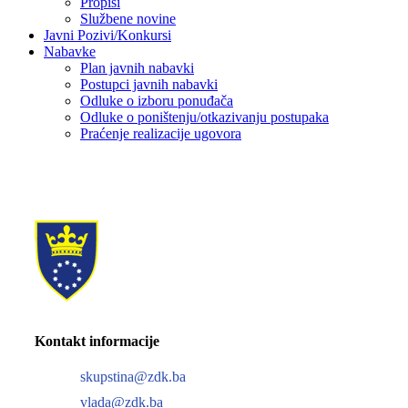
Propisi
Službene novine
Javni Pozivi/Konkursi
Nabavke
Plan javnih nabavki
Postupci javnih nabavki
Odluke o izboru ponuđača
Odluke o poništenju/otkazivanju postupaka
Praćenje realizacije ugovora
Kontakt informacije
skupstina@zdk.ba
vlada@zdk.ba