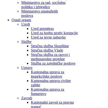
Ministarstvo za rad, socijalnu
politiku i izbjeglice
Ministarstvo unutrašnjih
poslova
Ostali organi
Uredi
Ured premijera
Ured za borbu protiv korupcije
Ured za javne nabavke
Službe
Stručna služba Skupštine
Stručna služba Vlade
Stručna služba za razvoj i
međunarodne projekte
Služba za zajedničke poslove
Uprave
Kantonalna uprava za
inspekcijske poslove
Kantonalna uprava civilne
zaštite
Kantonalna uprava za
šumarstvo
Zavodi
Kantonalni zavod za pravnu
pomoć