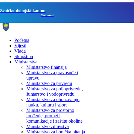
Zeničko-dobojski kanton
Webmail
Početna
Vijesti
Vlada
Skupština
Ministarstva
Ministarstvo finansija
Ministarstvo za pravosuđe i
upravu
Ministarstvo za privredu
Ministarstvo za poljoprivredu,
šumarstvo i vodoprivredu
Ministarstvo za obrazovanje,
nauku, kulturu i sport
Ministarstvo za prostorno
uređenje, promet i
komunikacije i zaštitu okoline
Ministarstvo zdravstva
Ministarstvo za boračka pitanja