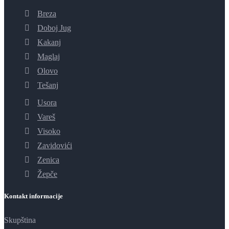
Breza
Doboj Jug
Kakanj
Maglaj
Olovo
Tešanj
Usora
Vareš
Visoko
Zavidovići
Zenica
Žepče
Kontakt informacije
Skupština