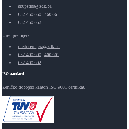
skupstina@zdk.ba
032 460 660
|
460 661
032 460 662
Ured premijera
uredpremijera@zdk.ba
032 460 600
|
460 601
032 460 602
ISO standard
Zeničko-dobojski kanton-ISO 9001 certifikat.