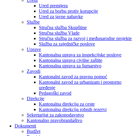
Uredi
Ured premijera
Ured za borbu protiv korupcije
Ured za javne nabavke
Službe
Stručna služba Skupštine
Stručna služba Vlade
Stručna služba za razvoj i međunarodne projekte
Služba za zajedničke poslove
Uprave
Kantonalna uprava za inspekcijske poslove
Kantonalna uprava civilne zaštite
Kantonalna uprava za šumarstvo
Zavodi
Kantonalni zavod za pravnu pomoć
Kantonalni zavod za urbanizam i prostorno
uređenje
Pedagoški zavod
Direkcije
Kantonalna direkcija za ceste
Kantonalna direkcija robnih rezervi
Sekretarijat za zakonodavstvo
Kantonalno pravobranilaštvo
Dokumenti
Budžet