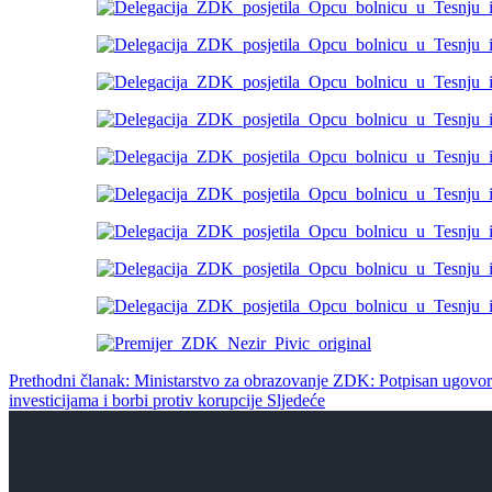
Prethodni članak: Ministarstvo za obrazovanje ZDK: Potpisan ugovor o
investicijama i borbi protiv korupcije
Sljedeće