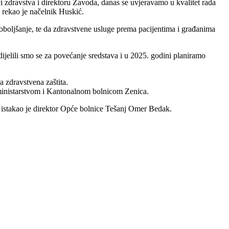
ci zdravstva i direktoru Zavoda, danas se uvjeravamo u kvalitet rada
 rekao je načelnik Huskić.
 poboljšanje, te da zdravstvene usluge prema pacijentima i građanima
jelili smo se za povećanje sredstava i u 2025. godini planiramo
a zdravstvena zaštita.
 ministarstvom i Kantonalnom bolnicom Zenica.
u – istakao je direktor Opće bolnice Tešanj Omer Bedak.