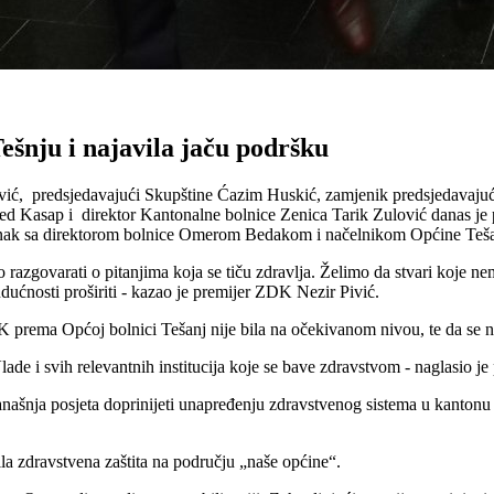
ešnju i najavila jaču podršku
Pivić, predsjedavajući Skupštine Ćazim Huskić, zamjenik predsjedava
 Kasap i direktor Kantonalne bolnice Zenica Tarik Zulović danas je p
 sastanak sa direktorom bolnice Omerom Bedakom i načelnikom Općine 
azgovarati o pitanjima koja se tiču zdravlja. Želimo da stvari koje nem
udućnosti proširiti - kazao je premijer ZDK Nezir Pivić.
prema Općoj bolnici Tešanj nije bila na očekivanom nivou, te da se na
e i svih relevantnih institucija koje se bave zdravstvom - naglasio je 
šnja posjeta doprinijeti unapređenju zdravstvenog sistema u kantonu i 
la zdravstvena zaštita na području „naše općine“.