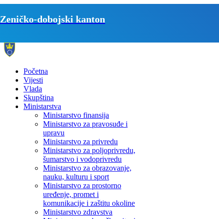
Zeničko-dobojski kanton
Početna
Vijesti
Vlada
Skupština
Ministarstva
Ministarstvo finansija
Ministarstvo za pravosuđe i
upravu
Ministarstvo za privredu
Ministarstvo za poljoprivredu,
šumarstvo i vodoprivredu
Ministarstvo za obrazovanje,
nauku, kulturu i sport
Ministarstvo za prostorno
uređenje, promet i
komunikacije i zaštitu okoline
Ministarstvo zdravstva