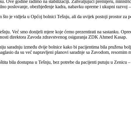
usu. Ove godine radimo na stabilizaciji. Zahvaljujući premijeru, ministri
bilno poslovanje, obezbjeđenje kadra, nabavku opreme i ukupni razvoj –
 što je vidjela u Općoj bolnici Tešnju, ali da uvijek postoji prostor za
nju. Već smo donijeli mjere koje ćemo prezentirati na sastanku. Opredi
 dužnosti direktora Zavoda zdravstvenog osiguranja ZDK Ahmed Kasap.
iju saradnju između dvije bolnice kako bi pacijentima bila pružena bolj
 naglasio da su već napravljeni planovi saradnje sa Zavodom, resornim
zaštita bila dostupna u Tešnju, bez potrebe da pacijenti putuju u Zenic