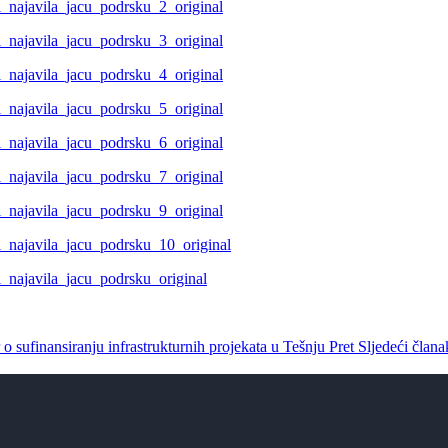
 sufinansiranju infrastrukturnih projekata u Tešnju
Pret
Sljedeći član