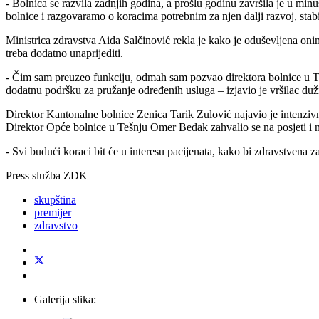
- Bolnica se razvila zadnjih godina, a prošlu godinu završila je u min
bolnice i razgovaramo o koracima potrebnim za njen dalji razvoj, sta
Ministrica zdravstva Aida Salčinović rekla je kako je oduševljena onim
treba dodatno unaprijediti.
- Čim sam preuzeo funkciju, odmah sam pozvao direktora bolnice u Teš
dodatnu podršku za pružanje određenih usluga – izjavio je vršilac
Direktor Kantonalne bolnice Zenica Tarik Zulović najavio je intenzivn
Direktor Opće bolnice u Tešnju Omer Bedak zahvalio se na posjeti i
- Svi budući koraci bit će u interesu pacijenata, kako bi zdravstvena 
Press služba ZDK
skupština
premijer
zdravstvo
Galerija slika: