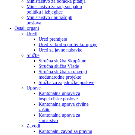
Ministarstvo za boračka pitanja
Ministarstvo za rad, socijalnu
politiku i izbjeglice
Ministarstvo unutrašnjih
poslova
Ostali organi
Uredi
Ured premijera
Ured za borbu protiv korupcije
Ured za javne nabavke
Službe
Stručna služba Skupštine
Stručna služba Vlade
Stručna služba za razvoj i
međunarodne projekte
Služba za zajedničke poslove
Uprave
Kantonalna uprava za
inspekcijske poslove
Kantonalna uprava civilne
zaštite
Kantonalna uprava za
šumarstvo
Zavodi
Kantonalni zavod za pravnu