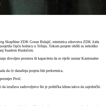
jućeg Skupštine ZDK Goran Bulajić, ministrica zdravstva ZDK Aida
osjetila Opću bolnicu u Tešnju. Tokom posjete obišli su nekoliko
Tešanj Suadom Huskićem.
aju dovoljno prostora ili kapaciteta da se riješe unutar Kantonalne
da da će današnja posjeta biti prekretnica.
premijer Pivić.
da izražava zadovoljstvo što je politička klima takva da zajednički