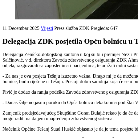
11 Decembar 2025
Vijesti
Press služba ZDK
Pregleda: 647
Delegacija ZDK posjetila Opću bolnicu u T
Delegacija Zeničko-dobojskog kantona u koj su bili premijer Nezir 
Salčinović, v.d. direktora Zavoda zdravstvenog osiguranja ZDK Ahmed
odjela, razgovarali sa zaposlenima i pacijentima, te održali radni
- Za nas je ova posjeta Tešnju izuzetno važna. Drago mi je da možemo r
bolnice, budu riješene u Tešnju. Postoji dobra saradnja koja će se u b
Pivić je dodao da ranija podrška Zavoda zdravstvenog osiguranja ZDK 
- Danas šaljemo jasnu poruku da Opća bolnica itekako ima podršku Vlad
Zamjenik predsjedavajućeg Skupštine Goran Bulajić rekao je da će dana
mogu raditi na daljem unapređenju zdravstvenog sistema.
Načelnik Općine Tešanj Suad Huskić objasnio je da je tema posjete bi