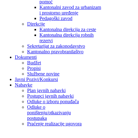
pomoć
Kantonalni zavod za urbanizam
i prostorno uređenje
Pedagoški zavod
Direkcije
Kantonalna direkcija za ceste
Kantonalna direkcija robnih
rezervi
Sekretarijat za zakonodavstvo
Kantonalno pravobranilaštvo
Dokumenti
Budžet
Propisi
Službene novine
Javni Pozivi/Konkursi
Nabavke
Plan javnih nabavki
Postupci javnih nabavki
Odluke o izboru ponuđača
Odluke o
poništenju/otkazivanju
postupaka
Praćenje realizacije ugovora