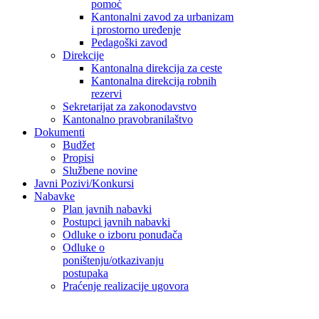
pomoć
Kantonalni zavod za urbanizam
i prostorno uređenje
Pedagoški zavod
Direkcije
Kantonalna direkcija za ceste
Kantonalna direkcija robnih
rezervi
Sekretarijat za zakonodavstvo
Kantonalno pravobranilaštvo
Dokumenti
Budžet
Propisi
Službene novine
Javni Pozivi/Konkursi
Nabavke
Plan javnih nabavki
Postupci javnih nabavki
Odluke o izboru ponuđača
Odluke o
poništenju/otkazivanju
postupaka
Praćenje realizacije ugovora