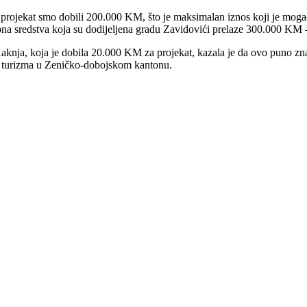
aj projekat smo dobili 200.000 KM, što je maksimalan iznos koji je mog
na sredstva koja su dodijeljena gradu Zavidovići prelaze 300.000 KM –
nja, koja je dobila 20.000 KM za projekat, kazala je da ovo puno znači
ju turizma u Zeničko-dobojskom kantonu.