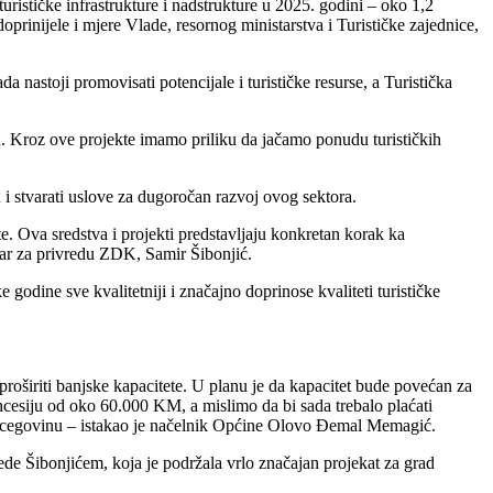
rističke infrastrukture i nadstrukture u 2025. godini – oko 1,2
rinijele i mjere Vlade, resornog ministarstva i Turističke zajednice,
 nastoji promovisati potencijale i turističke resurse, a Turistička
n. Kroz ove projekte imamo priliku da jačamo ponudu turističkih
i stvarati uslove za dugoročan razvoj ovog sektora.
e. Ova sredstva i projekti predstavljaju konkretan korak ka
star za privredu ZDK, Samir Šibonjić.
e godine sve kvalitetniji i značajno doprinose kvaliteti turističke
roširiti banjske kapacitete. U planu je da kapacitet bude povećan za
oncesiju od oko 60.000 KM, a mislimo da bi sada trebalo plaćati
Hercegovinu – istakao je načelnik Općine Olovo Đemal Memagić.
de Šibonjićem, koja je podržala vrlo značajan projekat za grad