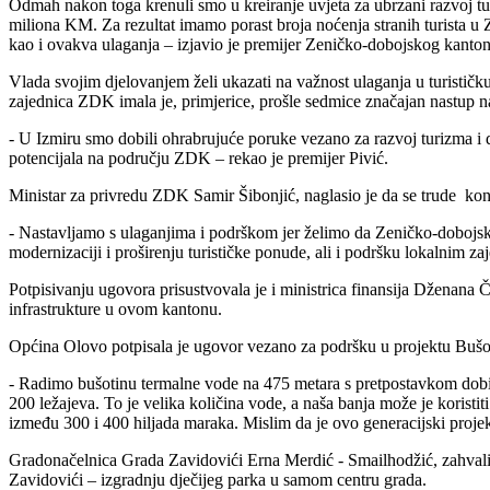
Odmah nakon toga krenuli smo u kreiranje uvjeta za ubrzani razvoj tur
miliona KM. Za rezultat imamo porast broja noćenja stranih turista u 
kao i ovakva ulaganja – izjavio je premijer Zeničko-dobojskog kanton
Vlada svojim djelovanjem želi ukazati na važnost ulaganja u turističku 
zajednica ZDK imala je, primjerice, prošle sedmice značajan nastup 
- U Izmiru smo dobili ohrabrujuće poruke vezano za razvoj turizma i 
potencijala na području ZDK – rekao je premijer Pivić.
Ministar za privredu ZDK Samir Šibonjić, naglasio je da se trude kon
- Nastavljamo s ulaganjima i podrškom jer želimo da Zeničko-dobojski k
modernizaciji i proširenju turističke ponude, ali i podršku lokalnim z
Potpisivanju ugovora prisustvovala je i ministrica finansija Dženana Čiš
infrastrukture u ovom kantonu.
Općina Olovo potpisala je ugovor vezano za podršku u projektu Bušo
- Radimo bušotinu termalne vode na 475 metara s pretpostavkom dobija
200 ležajeva. To je velika količina vode, a naša banja može je koristi
između 300 i 400 hiljada maraka. Mislim da je ovo generacijski pro
Gradonačelnica Grada Zavidovići Erna Merdić - Smailhodžić, zahvalila
Zavidovići – izgradnju dječijeg parka u samom centru grada.