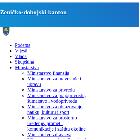
Zeničko-dobojski kanton
Početna
Vijesti
Vlada
Skupština
Ministarstva
Ministarstvo finansija
Ministarstvo za pravosuđe i
upravu
Ministarstvo za privredu
Ministarstvo za poljoprivredu,
šumarstvo i vodoprivredu
Ministarstvo za obrazovanje,
nauku, kulturu i sport
Ministarstvo za prostorno
uređenje, promet i
komunikacije i zaštitu okoline
Ministarstvo zdravstva