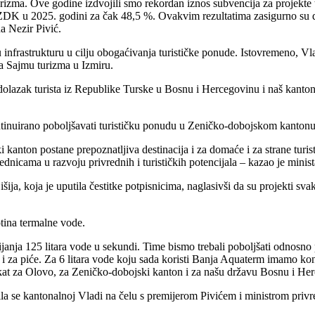
izma. Ove godine izdvojili smo rekordan iznos subvencija za projekte tu
ZDK u 2025. godini za čak 48,5 %. Ovakvim rezultatima zasigurno su dop
a Nezir Pivić.
infrastrukturu u cilju obogaćivanja turističke ponude. Istovremeno, Vlada
na Sajmu turizma u Izmiru.
dolazak turista iz Republike Turske u Bosnu i Hercegovinu i naš kanto
tinuirano poboljšavati turističku ponudu u Zeničko-dobojskom kantonu 
anton postane prepoznatljiva destinacija i za domaće i za strane turist
ajednicama u razvoju privrednih i turističkih potencijala – kazao je mini
ija, koja je uputila čestitke potpisnicima, naglasivši da su projekti svak
tina termalne vode.
nja 125 litara vode u sekundi. Time bismo trebali poboljšati odnosno p
ti i za piće. Za 6 litara vode koju sada koristi Banja Aquaterm imamo k
jekat za Olovo, za Zeničko-dobojski kanton i za našu državu Bosnu i 
 se kantonalnoj Vladi na čelu s premijerom Pivićem i ministrom privre