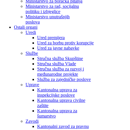
Ministarstvo za boračka pitanja
Ministarstvo za rad, socijalnu
politiku i izbjeglice
Ministarstvo unutrašnjih
poslova
Ostali organi
Uredi
Ured premijera
Ured za borbu protiv korupcije
Ured za javne nabavke
Službe
Stručna služba Skupštine
Stručna služba Vlade
Stručna služba za razvoj i
međunarodne projekte
Služba za zajedničke poslove
Uprave
Kantonalna uprava za
inspekcijske poslove
Kantonalna uprava civilne
zaštite
Kantonalna uprava za
šumarstvo
Zavodi
Kantonalni zavod za pravnu