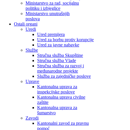
Ministarstvo za rad, socijalnu
politiku i izbjeglice
Ministarstvo unutrašnjih
poslova
Ostali organi
Uredi
Ured premijera
Ured za borbu protiv korupcije
Ured za javne nabavke
Službe
Stručna služba Skupštine
Stručna služba Vlade
Stručna služba za razvoj i
međunarodne projekte
Služba za zajedničke poslove
Uprave
Kantonalna uprava za
inspekcijske poslove
Kantonalna uprava civilne
zaštite
Kantonalna uprava za
šumarstvo
Zavodi
Kantonalni zavod za pravnu
pomoć