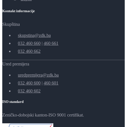
Kontakt informacije
Skupština
skupstina@zdk.ba
032 460 660
|
460 661
032 460 662
Ured premijera
uredpremijera@zdk.ba
032 460 600
|
460 601
032 460 602
ISO standard
Zeničko-dobojski kanton-ISO 9001 certifikat.