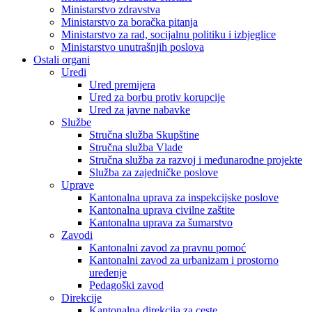
Ministarstvo zdravstva
Ministarstvo za boračka pitanja
Ministarstvo za rad, socijalnu politiku i izbjeglice
Ministarstvo unutrašnjih poslova
Ostali organi
Uredi
Ured premijera
Ured za borbu protiv korupcije
Ured za javne nabavke
Službe
Stručna služba Skupštine
Stručna služba Vlade
Stručna služba za razvoj i međunarodne projekte
Služba za zajedničke poslove
Uprave
Kantonalna uprava za inspekcijske poslove
Kantonalna uprava civilne zaštite
Kantonalna uprava za šumarstvo
Zavodi
Kantonalni zavod za pravnu pomoć
Kantonalni zavod za urbanizam i prostorno
uređenje
Pedagoški zavod
Direkcije
Kantonalna direkcija za ceste