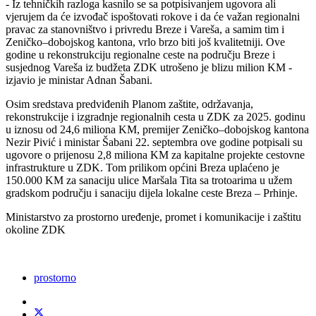
- Iz tehničkih razloga kasnilo se sa potpisivanjem ugovora ali
vjerujem da će izvođač ispoštovati rokove i da će važan regionalni
pravac za stanovništvo i privredu Breze i Vareša, a samim tim i
Zeničko–dobojskog kantona, vrlo brzo biti još kvalitetniji. Ove
godine u rekonstrukciju regionalne ceste na području Breze i
susjednog Vareša iz budžeta ZDK utrošeno je blizu milion KM -
izjavio je ministar Adnan Šabani.
Osim sredstava predviđenih Planom zaštite, održavanja,
rekonstrukcije i izgradnje regionalnih cesta u ZDK za 2025. godinu
u iznosu od 24,6 miliona KM, premijer Zeničko–dobojskog kantona
Nezir Pivić i ministar Šabani 22. septembra ove godine potpisali su
ugovore o prijenosu 2,8 miliona KM za kapitalne projekte cestovne
infrastrukture u ZDK. Tom prilikom općini Breza uplaćeno je
150.000 KM za sanaciju ulice Maršala Tita sa trotoarima u užem
gradskom području i sanaciju dijela lokalne ceste Breza – Prhinje.
Ministarstvo za prostorno uređenje, promet i komunikacije i zaštitu
okoline ZDK
prostorno