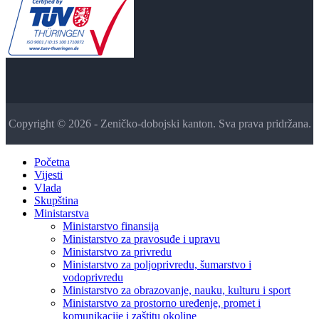
Copyright © 2026 - Zeničko-dobojski kanton. Sva prava pridržana.
Početna
Vijesti
Vlada
Skupština
Ministarstva
Ministarstvo finansija
Ministarstvo za pravosuđe i upravu
Ministarstvo za privredu
Ministarstvo za poljoprivredu, šumarstvo i
vodoprivredu
Ministarstvo za obrazovanje, nauku, kulturu i sport
Ministarstvo za prostorno uređenje, promet i
komunikacije i zaštitu okoline