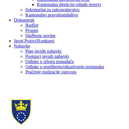
Kantonalna direkcija robnih rezervi
Sekretarijat za zakonodavstvo
Kantonalno pravobranilaštvo
Dokumenti
Budžet
Propisi
Službene novine
Javni Pozivi/Konkursi
Nabavke
Plan javnih nabavki
Postupci javnih nabavki
Odluke o izboru ponuđača
Odluke o poništenju/otkazivanju postupaka
Praćenje realizacije ugovora