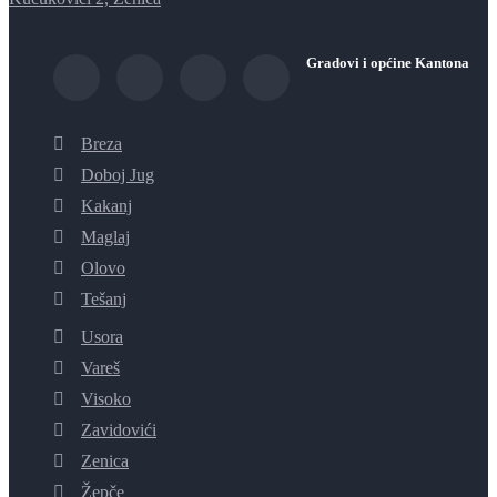
Gradovi i općine Kantona
Breza
Doboj Jug
Kakanj
Maglaj
Olovo
Tešanj
Usora
Vareš
Visoko
Zavidovići
Zenica
Žepče