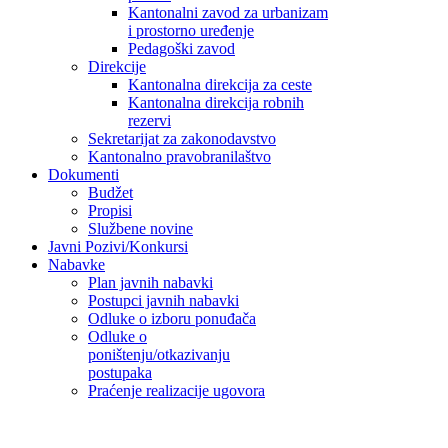
Kantonalni zavod za urbanizam
i prostorno uređenje
Pedagoški zavod
Direkcije
Kantonalna direkcija za ceste
Kantonalna direkcija robnih
rezervi
Sekretarijat za zakonodavstvo
Kantonalno pravobranilaštvo
Dokumenti
Budžet
Propisi
Službene novine
Javni Pozivi/Konkursi
Nabavke
Plan javnih nabavki
Postupci javnih nabavki
Odluke o izboru ponuđača
Odluke o
poništenju/otkazivanju
postupaka
Praćenje realizacije ugovora