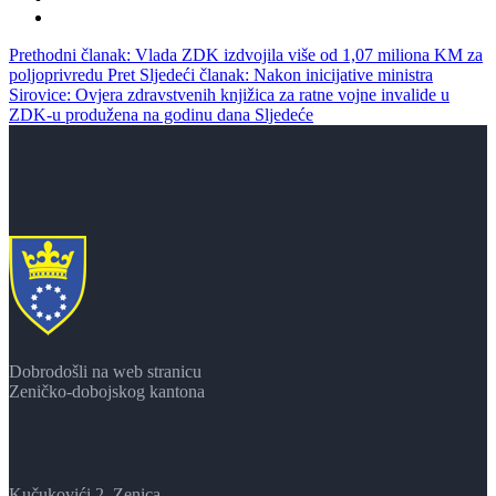
Prethodni članak: Vlada ZDK izdvojila više od 1,07 miliona KM za
poljoprivredu
Pret
Sljedeći članak: Nakon inicijative ministra
Sirovice: Ovjera zdravstvenih knjižica za ratne vojne invalide u
ZDK-u produžena na godinu dana
Sljedeće
Dobrodošli na web stranicu
Zeničko-dobojskog kantona
Kučukovići 2, Zenica