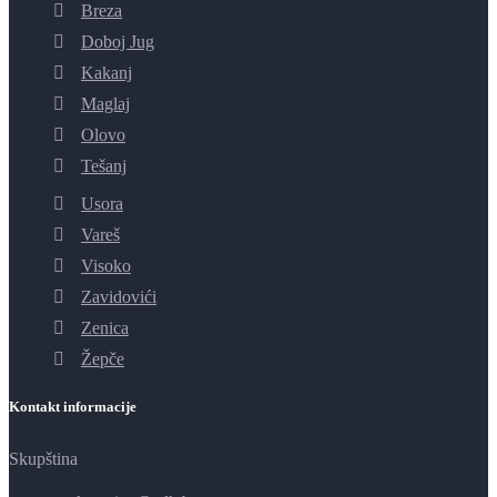
Breza
Doboj Jug
Kakanj
Maglaj
Olovo
Tešanj
Usora
Vareš
Visoko
Zavidovići
Zenica
Žepče
Kontakt informacije
Skupština