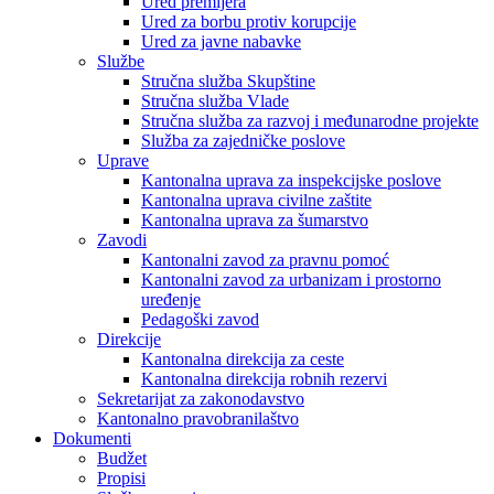
Ured premijera
Ured za borbu protiv korupcije
Ured za javne nabavke
Službe
Stručna služba Skupštine
Stručna služba Vlade
Stručna služba za razvoj i međunarodne projekte
Služba za zajedničke poslove
Uprave
Kantonalna uprava za inspekcijske poslove
Kantonalna uprava civilne zaštite
Kantonalna uprava za šumarstvo
Zavodi
Kantonalni zavod za pravnu pomoć
Kantonalni zavod za urbanizam i prostorno
uređenje
Pedagoški zavod
Direkcije
Kantonalna direkcija za ceste
Kantonalna direkcija robnih rezervi
Sekretarijat za zakonodavstvo
Kantonalno pravobranilaštvo
Dokumenti
Budžet
Propisi