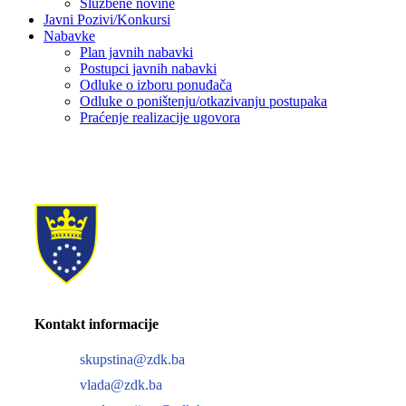
Službene novine
Javni Pozivi/Konkursi
Nabavke
Plan javnih nabavki
Postupci javnih nabavki
Odluke o izboru ponuđača
Odluke o poništenju/otkazivanju postupaka
Praćenje realizacije ugovora
Kontakt informacije
skupstina@zdk.ba
vlada@zdk.ba