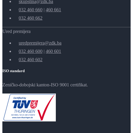
skupstina@zdk.ba
032 460 660
|
460 661
032 460 662
Ured premijera
uredpremijera@zdk.ba
032 460 600
|
460 601
032 460 602
ISO standard
Zeničko-dobojski kanton-ISO 9001 certifikat.