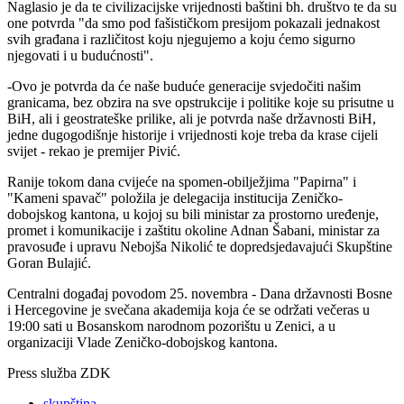
Naglasio je da te civilizacijske vrijednosti baštini bh. društvo te da su
one potvrda "da smo pod fašističkom presijom pokazali jednakost
svih građana i različitost koju njegujemo a koju ćemo sigurno
njegovati i u budućnosti".
-Ovo je potvrda da će naše buduće generacije svjedočiti našim
granicama, bez obzira na sve opstrukcije i politike koje su prisutne u
BiH, ali i geostrateške prilike, ali je potvrda naše državnosti BiH,
jedne dugogodišnje historije i vrijednosti koje treba da krase cijeli
svijet - rekao je premijer Pivić.
Ranije tokom dana cvijeće na spomen-obilježjima "Papirna" i
"Kameni spavač" položila je delegacija institucija Zeničko-
dobojskog kantona, u kojoj su bili ministar za prostorno uređenje,
promet i komunikacije i zaštitu okoline Adnan Šabani, ministar za
pravosuđe i upravu Nebojša Nikolić te dopredsjedavajući Skupštine
Goran Bulajić.
Centralni događaj povodom 25. novembra - Dana državnosti Bosne
i Hercegovine je svečana akademija koja će se održati večeras u
19:00 sati u Bosanskom narodnom pozorištu u Zenici, a u
organizaciji Vlade Zeničko-dobojskog kantona.
Press služba ZDK
skupština