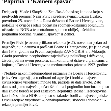
'Papirna' i 'Kameni spavač'
Delegacija Vlade i Skupštine Zeničko-dobojskog kantona koju su
predvodili premijer Nezir Pivić i predsjedavajući Ćazim Huskić,
povodom 25. novembra - Dana državnosti Bosne i Hercegovine,
položila je cvijeće i odala počast na spomen-kosturnici poginulim
učesnicima NOB-a te centralnom spomen obilježju šehidima i
poginulim borcima "Kameni spavač" u Zenici.
Premijer Pivić je ovom prilikom rekao da je 25. novembar jedan od
najznačajnijih datuma u prošlosti Bosne i Hercegovine, jer je na ovaj
dan 1943. godine na Prvom zasjedanju ZAVNOBIH-a u Mrkonjić
Gradu potvrđena neophodnost zajedničkog političkog i državnog
života ljudi na ovom prostoru, ali i kontinuitet države u granicama u
kojima je Bosna i Hercegovina međunarodno priznata 1992. godine.
- Nedugo nakon međunarodnog priznanja na Bosnu i Hercegovinu
je izvršena agresija, a u odbrani od agresije i borbi za najveće
civilizacijske vrijednosti mnoge bh. patriote su dale živote. Zato
danas odajemo najveću počast šehidima i poginulim borcima, koji su
dali živote boreći se pod zastavom Republike Bosne i Hercegovine,
kao i učesnicima NOB-a koji su se također borili za najveće ljudske
i civilizacijske vrijednosti - jednakopravnost, slobodu i domovinu -
rekao je premijer Pivić.