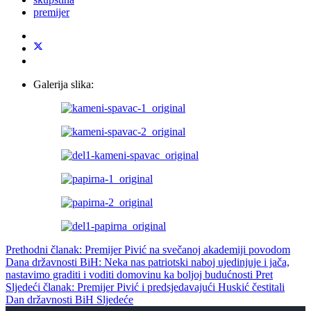
premijer
Galerija slika:
Prethodni članak: Premijer Pivić na svečanoj akademiji povodom
Dana državnosti BiH: Neka nas patriotski naboj ujedinjuje i jača,
nastavimo graditi i voditi domovinu ka boljoj budućnosti
Pret
Sljedeći članak: Premijer Pivić i predsjedavajući Huskić čestitali
Dan državnosti BiH
Sljedeće