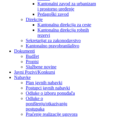
Kantonalni zavod za urbanizam
i prostorno uređenje
Pedagoški zavod
Direkcije
Kantonalna direkcija za ceste
Kantonalna direkcija robnih
rezervi
Sekretarijat za zakonodavstvo
Kantonalno pravobranilaštvo
Dokumenti
Budžet
Propisi
Službene novine
Javni Pozivi/Konkursi
Nabavke
Plan javnih nabavki
Postupci javnih nabavki
Odluke o izboru ponuđača
Odluke o
poništenju/otkazivanju
postupaka
Praćenje realizacije ugovora