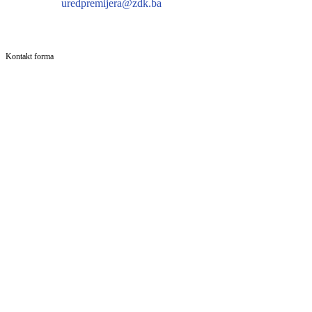
uredpremijera@zdk.ba
Kontakt forma