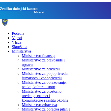
Zeničko-dobojski kanton
Webmail
Početna
Vijesti
Vlada
Skupština
Ministarstva
Ministarstvo finansija
Ministarstvo za pravosuđe i
upravu
Ministarstvo za privredu
Ministarstvo za poljoprivredu,
šumarstvo i vodoprivredu
Ministarstvo za obrazovanje,
nauku, kulturu i sport
Ministarstvo za prostorno
uređenje, promet i
komunikacije i zaštitu okoline
Ministarstvo zdravstva
Ministarstvo za boračka pitanja