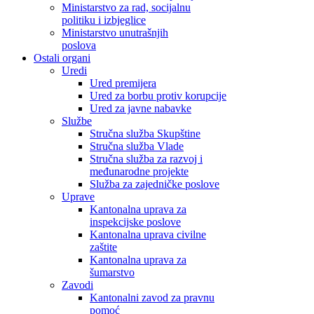
Ministarstvo za rad, socijalnu
politiku i izbjeglice
Ministarstvo unutrašnjih
poslova
Ostali organi
Uredi
Ured premijera
Ured za borbu protiv korupcije
Ured za javne nabavke
Službe
Stručna služba Skupštine
Stručna služba Vlade
Stručna služba za razvoj i
međunarodne projekte
Služba za zajedničke poslove
Uprave
Kantonalna uprava za
inspekcijske poslove
Kantonalna uprava civilne
zaštite
Kantonalna uprava za
šumarstvo
Zavodi
Kantonalni zavod za pravnu
pomoć