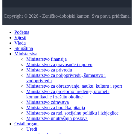
Copyright © 2026 - Zeničko-dobojski kanton. Sva prava pridržana.
Početna
Vijesti
Vlada
Skupština
Ministarstva
Ministarstvo finansija
Ministarstvo za pravosuđe i upravu
Ministarstvo za privredu
Ministarstvo za poljoprivredu, šumarstvo i
vodoprivredu
Ministarstvo za obrazovanje, nauku, kulturu i sport
Ministarstvo za prostorno uređenje, promet i
komunikacije i zaštitu okoline
Ministarstvo zdravstva
Ministarstvo za boračka pitanja
Ministarstvo za rad, socijalnu politiku i izbjeglice
Ministarstvo unutrašnjih poslova
Ostali organi
Uredi