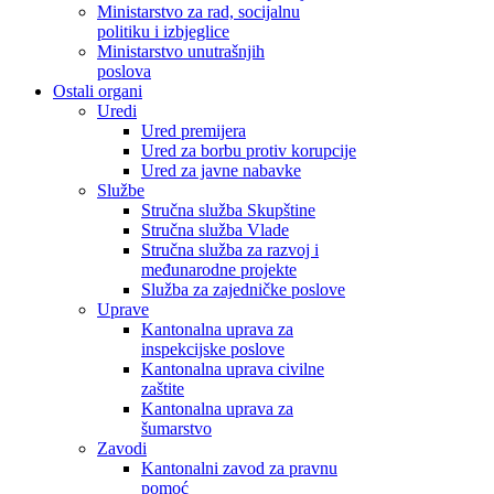
Ministarstvo za rad, socijalnu
politiku i izbjeglice
Ministarstvo unutrašnjih
poslova
Ostali organi
Uredi
Ured premijera
Ured za borbu protiv korupcije
Ured za javne nabavke
Službe
Stručna služba Skupštine
Stručna služba Vlade
Stručna služba za razvoj i
međunarodne projekte
Služba za zajedničke poslove
Uprave
Kantonalna uprava za
inspekcijske poslove
Kantonalna uprava civilne
zaštite
Kantonalna uprava za
šumarstvo
Zavodi
Kantonalni zavod za pravnu
pomoć