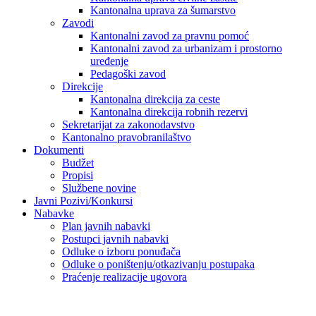
Kantonalna uprava za šumarstvo
Zavodi
Kantonalni zavod za pravnu pomoć
Kantonalni zavod za urbanizam i prostorno
uređenje
Pedagoški zavod
Direkcije
Kantonalna direkcija za ceste
Kantonalna direkcija robnih rezervi
Sekretarijat za zakonodavstvo
Kantonalno pravobranilaštvo
Dokumenti
Budžet
Propisi
Službene novine
Javni Pozivi/Konkursi
Nabavke
Plan javnih nabavki
Postupci javnih nabavki
Odluke o izboru ponuđača
Odluke o poništenju/otkazivanju postupaka
Praćenje realizacije ugovora