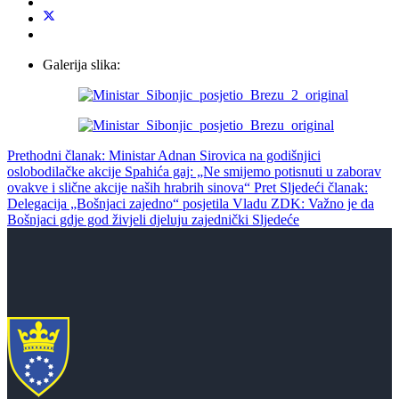
Galerija slika:
Prethodni članak: Ministar Adnan Sirovica na godišnjici
oslobodilačke akcije Spahića gaj: „Ne smijemo potisnuti u zaborav
ovakve i slične akcije naših hrabrih sinova“
Pret
Sljedeći članak:
Delegacija „Bošnjaci zajedno“ posjetila Vladu ZDK: Važno je da
Bošnjaci gdje god živjeli djeluju zajednički
Sljedeće