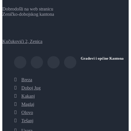
Dobrodošli na web stranicu
Zeničko-dobojskog kantona
Kučukovići 2, Zenica
Gradovi i općine Kantona
Breza
Doboj Jug
Kakanj
Maglaj
Olovo
Tešanj
Usora