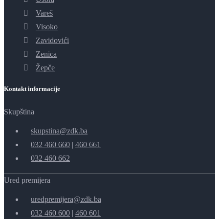
Vareš
Visoko
Zavidovići
Zenica
Žepče
Kontakt informacije
Skupština
skupstina@zdk.ba
032 460 660
|
460 661
032 460 662
Ured premijera
uredpremijera@zdk.ba
032 460 600
|
460 601