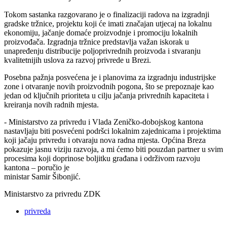
Tokom sastanka razgovarano je o finalizaciji radova na izgradnji
gradske tržnice, projektu koji će imati značajan utjecaj na lokalnu
ekonomiju, jačanje domaće proizvodnje i promociju lokalnih
proizvođača. Izgradnja tržnice predstavlja važan iskorak u
unapređenju distribucije poljoprivrednih proizvoda i stvaranju
kvalitetnijih uslova za razvoj privrede u Brezi.
Posebna pažnja posvećena je i planovima za izgradnju industrijske
zone i otvaranje novih proizvodnih pogona, što se prepoznaje kao
jedan od ključnih prioriteta u cilju jačanja privrednih kapaciteta i
kreiranja novih radnih mjesta.
- Ministarstvo za privredu i Vlada Zeničko-dobojskog kantona
nastavljaju biti posvećeni podršci lokalnim zajednicama i projektima
koji jačaju privredu i otvaraju nova radna mjesta. Općina Breza
pokazuje jasnu viziju razvoja, a mi ćemo biti pouzdan partner u svim
procesima koji doprinose boljitku građana i održivom razvoju
kantona – poručio je
ministar Samir Šibonjić.
Ministarstvo za privredu ZDK
privreda