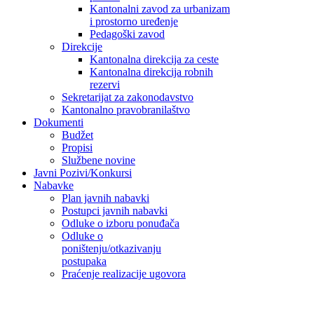
Kantonalni zavod za urbanizam
i prostorno uređenje
Pedagoški zavod
Direkcije
Kantonalna direkcija za ceste
Kantonalna direkcija robnih
rezervi
Sekretarijat za zakonodavstvo
Kantonalno pravobranilaštvo
Dokumenti
Budžet
Propisi
Službene novine
Javni Pozivi/Konkursi
Nabavke
Plan javnih nabavki
Postupci javnih nabavki
Odluke o izboru ponuđača
Odluke o
poništenju/otkazivanju
postupaka
Praćenje realizacije ugovora