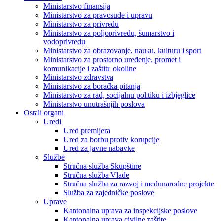
Ministarstvo finansija
Ministarstvo za pravosuđe i upravu
Ministarstvo za privredu
Ministarstvo za poljoprivredu, šumarstvo i
vodoprivredu
Ministarstvo za obrazovanje, nauku, kulturu i sport
Ministarstvo za prostorno uređenje, promet i
komunikacije i zaštitu okoline
Ministarstvo zdravstva
Ministarstvo za boračka pitanja
Ministarstvo za rad, socijalnu politiku i izbjeglice
Ministarstvo unutrašnjih poslova
Ostali organi
Uredi
Ured premijera
Ured za borbu protiv korupcije
Ured za javne nabavke
Službe
Stručna služba Skupštine
Stručna služba Vlade
Stručna služba za razvoj i međunarodne projekte
Služba za zajedničke poslove
Uprave
Kantonalna uprava za inspekcijske poslove
Kantonalna uprava civilne zaštite