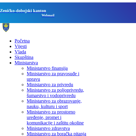
Zeničko-dobojski kanton
Webmail
Početna
Vijesti
Vlada
Skupština
Ministarstva
Ministarstvo finansija
Ministarstvo za pravosuđe i
upravu
Ministarstvo za privredu
Ministarstvo za poljoprivredu,
šumarstvo i vodoprivredu
Ministarstvo za obrazovanje,
nauku, kulturu i sport
Ministarstvo za prostorno
uređenje, promet i
komunikacije i zaštitu okoline
Ministarstvo zdravstva
Ministarstvo za boračka pitanja