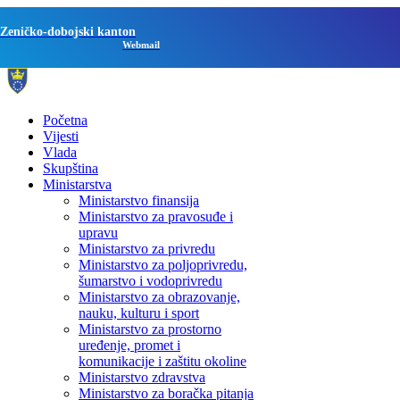
Zeničko-dobojski kanton
Webmail
Početna
Vijesti
Vlada
Skupština
Ministarstva
Ministarstvo finansija
Ministarstvo za pravosuđe i
upravu
Ministarstvo za privredu
Ministarstvo za poljoprivredu,
šumarstvo i vodoprivredu
Ministarstvo za obrazovanje,
nauku, kulturu i sport
Ministarstvo za prostorno
uređenje, promet i
komunikacije i zaštitu okoline
Ministarstvo zdravstva
Ministarstvo za boračka pitanja