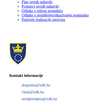
Plan javnih nabavki
Postupci javnih nabavki
Odluke o izboru ponuđača
Odluke o poništenju/otkazivanju postupaka
Praćenje realizacije ugovora
Kontakt informacije
skupstina@zdk.ba
vlada@zdk.ba
uredpremijera@zdk.ba