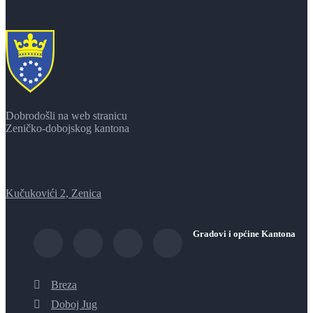
Dobrodošli na web stranicu
Zeničko-dobojskog kantona
Kučukovići 2, Zenica
Gradovi i općine Kantona
Breza
Doboj Jug