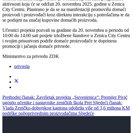
aktivnosti koja će se održati 20. novembra 2025. godine u Zenica
City Centru. Planirano je da se na manifestaciji promovišu domaći
proizvodi i proizvođači kroz direktnu interakciju s potrošačima te da
se podsjeti na značaj kupovine domaćih proizvoda.
Učesnici projekta pozvali su građane da 20. novembra u periodu od
10:00 do 14:00 sati posjete izložbene štandove u Zenica City Centru
i svojim prisustvom podrže domaće proizvođače te doprinesu
promociji i jačanju domaće privrede.
Ministarstvo za privredu ZDK
privreda
Prethodni članak: Završetak projekta „Suvenirnica“: Premijer Pivić
ugostio učenike i nastavnike zeničkih škola
Pret
Sljedeći članak:
Vlada Zeničko-dobojskog kantona odobrila više od 3,6 miliona KM
podrške poljoprivrednim proizvođačima
Sljedeće