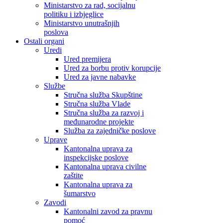
Ministarstvo za rad, socijalnu
politiku i izbjeglice
Ministarstvo unutrašnjih
poslova
Ostali organi
Uredi
Ured premijera
Ured za borbu protiv korupcije
Ured za javne nabavke
Službe
Stručna služba Skupštine
Stručna služba Vlade
Stručna služba za razvoj i
međunarodne projekte
Služba za zajedničke poslove
Uprave
Kantonalna uprava za
inspekcijske poslove
Kantonalna uprava civilne
zaštite
Kantonalna uprava za
šumarstvo
Zavodi
Kantonalni zavod za pravnu
pomoć