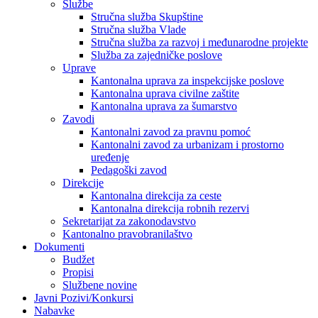
Službe
Stručna služba Skupštine
Stručna služba Vlade
Stručna služba za razvoj i međunarodne projekte
Služba za zajedničke poslove
Uprave
Kantonalna uprava za inspekcijske poslove
Kantonalna uprava civilne zaštite
Kantonalna uprava za šumarstvo
Zavodi
Kantonalni zavod za pravnu pomoć
Kantonalni zavod za urbanizam i prostorno
uređenje
Pedagoški zavod
Direkcije
Kantonalna direkcija za ceste
Kantonalna direkcija robnih rezervi
Sekretarijat za zakonodavstvo
Kantonalno pravobranilaštvo
Dokumenti
Budžet
Propisi
Službene novine
Javni Pozivi/Konkursi
Nabavke