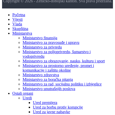
Copyright © 2026 - Zeničko-dobojski kanton. Sva prava pridržana.
Početna
Vijesti
Vlada
Skupština
Ministarstva
Ministarstvo finansija
Ministarstvo za pravosuđe i upravu
Ministarstvo za privredu
Ministarstvo za poljoprivredu, šumarstvo i
vodoprivredu
Ministarstvo za obrazovanje, nauku, kulturu i sport
Ministarstvo za prostorno uređenje, promet i
komunikacije i zaštitu okoline
Ministarstvo zdravstva
Ministarstvo za boračka pitanja
Ministarstvo za rad, socijalnu politiku i izbjeglice
Ministarstvo unutrašnjih poslova
Ostali organi
Uredi
Ured premijera
Ured za borbu protiv korupcije
Ured za javne nabavke