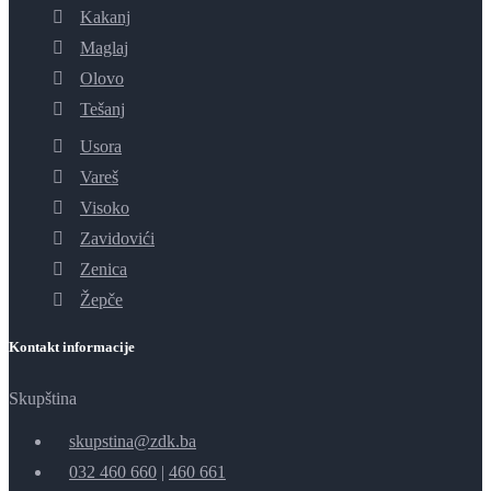
Kakanj
Maglaj
Olovo
Tešanj
Usora
Vareš
Visoko
Zavidovići
Zenica
Žepče
Kontakt informacije
Skupština
skupstina@zdk.ba
032 460 660
|
460 661