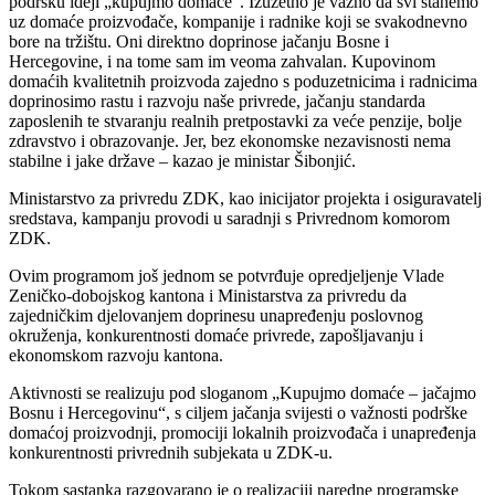
podršku ideji „kupujmo domaće“. Izuzetno je važno da svi stanemo
uz domaće proizvođače, kompanije i radnike koji se svakodnevno
bore na tržištu. Oni direktno doprinose jačanju Bosne i
Hercegovine, i na tome sam im veoma zahvalan. Kupovinom
domaćih kvalitetnih proizvoda zajedno s poduzetnicima i radnicima
doprinosimo rastu i razvoju naše privrede, jačanju standarda
zaposlenih te stvaranju realnih pretpostavki za veće penzije, bolje
zdravstvo i obrazovanje. Jer, bez ekonomske nezavisnosti nema
stabilne i jake države – kazao je ministar Šibonjić.
Ministarstvo za privredu ZDK, kao inicijator projekta i osiguravatelj
sredstava, kampanju provodi u saradnji s Privrednom komorom
ZDK.
Ovim programom još jednom se potvrđuje opredjeljenje Vlade
Zeničko-dobojskog kantona i Ministarstva za privredu da
zajedničkim djelovanjem doprinesu unapređenju poslovnog
okruženja, konkurentnosti domaće privrede, zapošljavanju i
ekonomskom razvoju kantona.
Aktivnosti se realizuju pod sloganom „Kupujmo domaće – jačajmo
Bosnu i Hercegovinu“, s ciljem jačanja svijesti o važnosti podrške
domaćoj proizvodnji, promociji lokalnih proizvođača i unapređenja
konkurentnosti privrednih subjekata u ZDK-u.
Tokom sastanka razgovarano je o realizaciji naredne programske