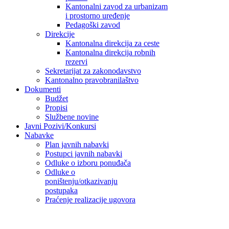
Kantonalni zavod za urbanizam
i prostorno uređenje
Pedagoški zavod
Direkcije
Kantonalna direkcija za ceste
Kantonalna direkcija robnih
rezervi
Sekretarijat za zakonodavstvo
Kantonalno pravobranilaštvo
Dokumenti
Budžet
Propisi
Službene novine
Javni Pozivi/Konkursi
Nabavke
Plan javnih nabavki
Postupci javnih nabavki
Odluke o izboru ponuđača
Odluke o
poništenju/otkazivanju
postupaka
Praćenje realizacije ugovora