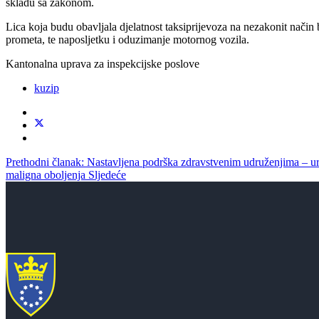
skladu sa zakonom.
Lica koja budu obavljala djelatnost taksiprijevoza na nezakonit način 
prometa, te naposljetku i oduzimanje motornog vozila.
Kantonalna uprava za inspekcijske poslove
kuzip
Prethodni članak: Nastavljena podrška zdravstvenim udruženjima – ur
maligna oboljenja
Sljedeće