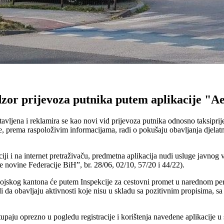
dzor prijevoza putnika putem aplikacije "
tavljena i reklamira se kao novi vid prijevoza putnika odnosno taksipr
se, prema raspoloživim informacijama, radi o pokušaju obavljanja djela
 i na internet pretraživaču, predmetna aplikacija nudi usluge javnog van
novine Federacije BiH”, br. 28/06, 02/10, 57/20 i 44/22).
ojskog kantona će putem Inspekcije za cestovni promet u narednom peri
 da obavljaju aktivnosti koje nisu u skladu sa pozitivnim propisima, s
paju oprezno u pogledu registracije i korištenja navedene aplikacije u 