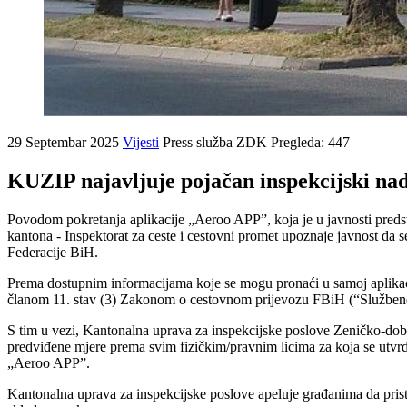
29 Septembar 2025
Vijesti
Press služba ZDK
Pregleda: 447
KUZIP najavljuje pojačan inspekcijski na
Povodom pokretanja aplikacije „Aeroo APP”, koja je u javnosti preds
kantona - Inspektorat za ceste i cestovni promet upoznaje javnost da 
Federacije BiH.
Prema dostupnim informacijama koje se mogu pronaći u samoj aplikaciji
članom 11. stav (3) Zakonom o cestovnom prijevozu FBiH (“Službene 
S tim u vezi, Kantonalna uprava za inspekcijske poslove Zeničko-dob
predviđene mjere prema svim fizičkim/pravnim licima za koja se utvrdi
„Aeroo APP”.
Kantonalna uprava za inspekcijske poslove apeluje građanima da pristu