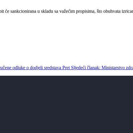
bit će sankcionirana u skladu sa važećim propisima, što obuhvata izrican
učene odluke o dodjeli sredstava
Pret
Sljedeći članak: Ministarstvo zd