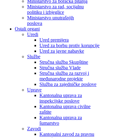
Ministarstvo za boračka pitanja
Ministarstvo za rad, socijalnu
politiku i izbjeglice
Ministarstvo unutrašnjih
poslova
Ostali organi
Uredi
Ured premijera
Ured za borbu protiv korupcije
Ured za javne nabavke
Službe
Stručna služba Skupštine
Stručna služba Vlade
Stručna služba za razvoj i
međunarodne projekte
Služba za zajedničke poslove
Uprave
Kantonalna uprava za
inspekcijske poslove
Kantonalna uprava civilne
zaštite
Kantonalna uprava za
šumarstvo
Zavodi
Kantonalni zavod za pravnu