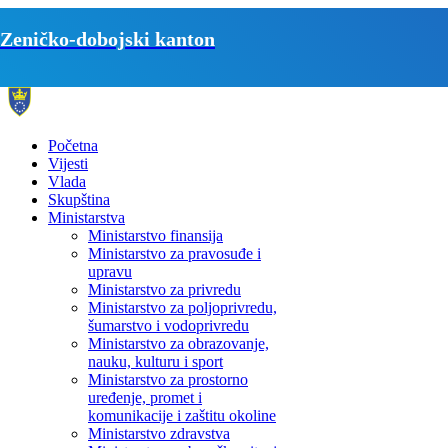
Zeničko-dobojski kanton
Početna
Vijesti
Vlada
Skupština
Ministarstva
Ministarstvo finansija
Ministarstvo za pravosuđe i
upravu
Ministarstvo za privredu
Ministarstvo za poljoprivredu,
šumarstvo i vodoprivredu
Ministarstvo za obrazovanje,
nauku, kulturu i sport
Ministarstvo za prostorno
uređenje, promet i
komunikacije i zaštitu okoline
Ministarstvo zdravstva