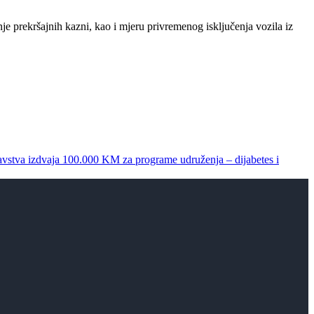
je prekršajnih kazni, kao i mjeru privremenog isključenja vozila iz
ravstva izdvaja 100.000 KM za programe udruženja – dijabetes i