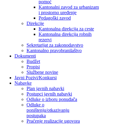
pomoć
Kantonalni zavod za urbanizam
i prostorno uređenje
Pedagoški zavod
Direkcije
Kantonalna direkcija za ceste
Kantonalna direkcija robnih
rezervi
Sekretarijat za zakonodavstvo
Kantonalno pravobranilaštvo
Dokumenti
Budžet
Propisi
Službene novine
Javni Pozivi/Konkursi
Nabavke
Plan javnih nabavki
Postupci javnih nabavki
Odluke o izboru ponuđača
Odluke o
poništenju/otkazivanju
postupaka
Praćenje realizacije ugovora