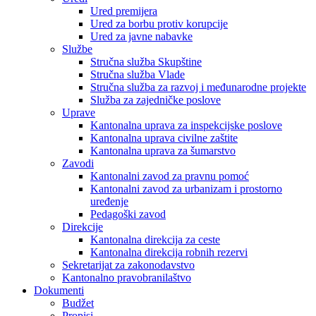
Ured premijera
Ured za borbu protiv korupcije
Ured za javne nabavke
Službe
Stručna služba Skupštine
Stručna služba Vlade
Stručna služba za razvoj i međunarodne projekte
Služba za zajedničke poslove
Uprave
Kantonalna uprava za inspekcijske poslove
Kantonalna uprava civilne zaštite
Kantonalna uprava za šumarstvo
Zavodi
Kantonalni zavod za pravnu pomoć
Kantonalni zavod za urbanizam i prostorno
uređenje
Pedagoški zavod
Direkcije
Kantonalna direkcija za ceste
Kantonalna direkcija robnih rezervi
Sekretarijat za zakonodavstvo
Kantonalno pravobranilaštvo
Dokumenti
Budžet
Propisi