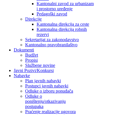
Kantonalni zavod za urbanizam
i prostorno uređenje
Pedagoški zavod
Direkcije
Kantonalna direkcija za ceste
Kantonalna direkcija robnih
rezervi
Sekretarijat za zakonodavstvo
Kantonalno pravobranilaštvo
Dokumenti
Budžet
Propisi
Službene novine
Javni Pozivi/Konkursi
Nabavke
Plan javnih nabavki
Postupci javnih nabavki
Odluke o izboru ponuđača
Odluke o
poništenju/otkazivanju
postupaka
Praćenje realizacije ugovora