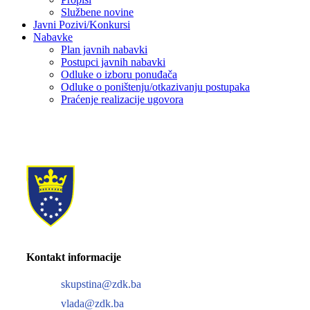
Službene novine
Javni Pozivi/Konkursi
Nabavke
Plan javnih nabavki
Postupci javnih nabavki
Odluke o izboru ponuđača
Odluke o poništenju/otkazivanju postupaka
Praćenje realizacije ugovora
Kontakt informacije
skupstina@zdk.ba
vlada@zdk.ba