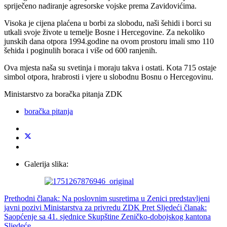
spriječeno nadiranje agresorske vojske prema Zavidovićima.
Visoka je cijena plaćena u borbi za slobodu, naši šehidi i borci su
utkali svoje živote u temelje Bosne i Hercegovine. Za nekoliko
junskih dana otpora 1994.godine na ovom prostoru imali smo 110
šehida i poginulih boraca i više od 600 ranjenih.
Ova mjesta naša su svetinja i moraju takva i ostati. Kota 715 ostaje
simbol otpora, hrabrosti i vjere u slobodnu Bosnu o Hercegovinu.
Ministarstvo za boračka pitanja ZDK
boračka pitanja
Galerija slika:
Prethodni članak: Na poslovnim susretima u Zenici predstavljeni
javni pozivi Ministarstva za privredu ZDK
Pret
Sljedeći članak:
Saopćenje sa 41. sjednice Skupštine Zeničko-dobojskog kantona
Sljedeće