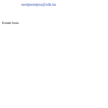
uredpremijera@zdk.ba
Kontakt forma