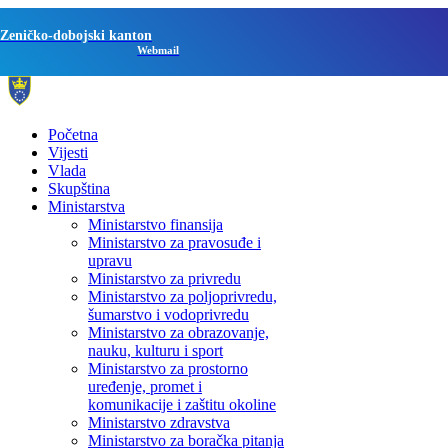
Zeničko-dobojski kanton
Webmail
Početna
Vijesti
Vlada
Skupština
Ministarstva
Ministarstvo finansija
Ministarstvo za pravosuđe i
upravu
Ministarstvo za privredu
Ministarstvo za poljoprivredu,
šumarstvo i vodoprivredu
Ministarstvo za obrazovanje,
nauku, kulturu i sport
Ministarstvo za prostorno
uređenje, promet i
komunikacije i zaštitu okoline
Ministarstvo zdravstva
Ministarstvo za boračka pitanja