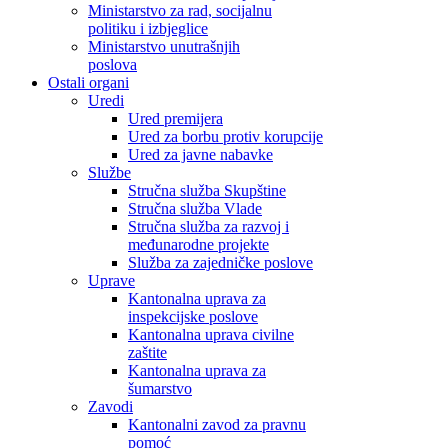
Ministarstvo za rad, socijalnu
politiku i izbjeglice
Ministarstvo unutrašnjih
poslova
Ostali organi
Uredi
Ured premijera
Ured za borbu protiv korupcije
Ured za javne nabavke
Službe
Stručna služba Skupštine
Stručna služba Vlade
Stručna služba za razvoj i
međunarodne projekte
Služba za zajedničke poslove
Uprave
Kantonalna uprava za
inspekcijske poslove
Kantonalna uprava civilne
zaštite
Kantonalna uprava za
šumarstvo
Zavodi
Kantonalni zavod za pravnu
pomoć