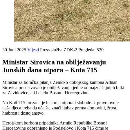
30 Juni 2025
Vijesti
Press služba ZDK-2
Pregleda: 520
Ministar Sirovica na obilježavanju
Junskih dana otpora – Kota 715
Ministar za boračka pitanja Zeničko-dobojskog kantona Adnan
Sirovica prisustvovao je obilježavanju jedne od najznačajnijih bitki
za Zavidoviće, ali i cijelu Bosnu i Hercegovinu.
Na Koti 715 urezana je historija otpora i slobode. Upravo ovdje
naša djeca treba da uče šta znači ljubav prema domovini, žrtva,
hrabrost i dostojanstvo.
Herojskom borbom pripadnika Armije Republike Bosne i
Hercegovine odbranjeno je Podsjelovo i Kota 715 čime je