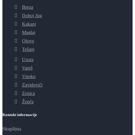
Breza
Doboj Jug
Kakanj
Maglaj
Olovo
Tešanj
Usora
Vareš
Visoko
Zavidovići
Zenica
Žepče
Kontakt informacije
Skupština