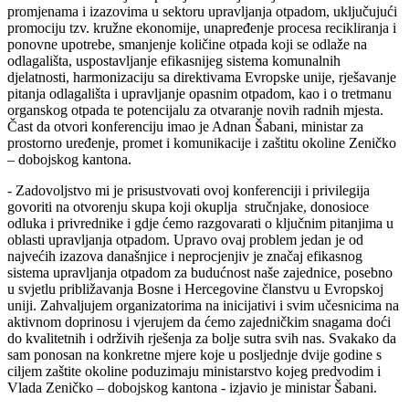
promjenama i izazovima u sektoru upravljanja otpadom, uključujući
promociju tzv. kružne ekonomije, unapređenje procesa recikliranja i
ponovne upotrebe, smanjenje količine otpada koji se odlaže na
odlagališta, uspostavljanje efikasnijeg sistema komunalnih
djelatnosti, harmonizaciju sa direktivama Evropske unije, rješavanje
pitanja odlagališta i upravljanje opasnim otpadom, kao i o tretmanu
organskog otpada te potencijalu za otvaranje novih radnih mjesta.
Čast da otvori konferenciju imao je Adnan Šabani, ministar za
prostorno uređenje, promet i komunikacije i zaštitu okoline Zeničko
– dobojskog kantona.
- Zadovoljstvo mi je prisustvovati ovoj konferenciji i privilegija
govoriti na otvorenju skupa koji okuplja stručnjake, donosioce
odluka i privrednike i gdje ćemo razgovarati o ključnim pitanjima u
oblasti upravljanja otpadom. Upravo ovaj problem jedan je od
najvećih izazova današnjice i neprocjenjiv je značaj efikasnog
sistema upravljanja otpadom za budućnost naše zajednice, posebno
u svjetlu približavanja Bosne i Hercegovine članstvu u Evropskoj
uniji. Zahvaljujem organizatorima na inicijativi i svim učesnicima na
aktivnom doprinosu i vjerujem da ćemo zajedničkim snagama doći
do kvalitetnih i održivih rješenja za bolje sutra svih nas. Svakako da
sam ponosan na konkretne mjere koje u posljednje dvije godine s
ciljem zaštite okoline poduzimaju ministarstvo kojeg predvodim i
Vlada Zeničko – dobojskog kantona - izjavio je ministar Šabani.