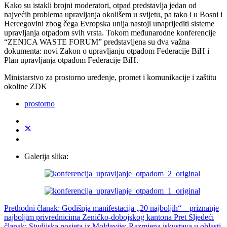
Kako su istakli brojni moderatori, otpad predstavlja jedan od
najvećih problema upravljanja okolišem u svijetu, pa tako i u Bosni i
Hercegovini zbog čega Evropska unija nastoji unaprijediti sisteme
upravljanja otpadom svih vrsta. Tokom međunarodne konferencije
“ZENICA WASTE FORUM” predstavljena su dva važna
dokumenta: novi Zakon o upravljanju otpadom Federacije BiH i
Plan upravljanja otpadom Federacije BiH.
Ministarstvo za prostorno uređenje, promet i komunikacije i zaštitu
okoline ZDK
prostorno
Galerija slika:
Prethodni članak: Godišnja manifestacija „20 najboljih“ – priznanje
najboljim privrednicima Zeničko-dobojskog kantona
Pret
Sljedeći
članak: Studijska posjeta iz Moldavije: Razmjena iskustava u oblasti