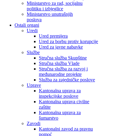
Ministarstvo za rad, socijalnu
politiku i izbjeglice
Ministarstvo unutrašnjih
poslova
Ostali organi
Uredi
Ured premijera
Ured za borbu protiv korupcije
Ured za javne nabavke
Službe
Stručna služba Skupštine
Stručna služba Vlade
Stručna služba za razvoj i
međunarodne projekte
Služba za zajedničke poslove
Uprave
Kantonalna uprava za
inspekcijske poslove
Kantonalna uprava civilne
zaštite
Kantonalna uprava za
šumarstvo
Zavodi
Kantonalni zavod za pravnu
pomoć