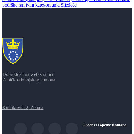
podrške ranjivim kategorijama
Sljedeće
Dobrodošli na web stranicu
Zeničko-dobojskog kantona
Kučukovići 2, Zenica
Gradovi i općine Kantona