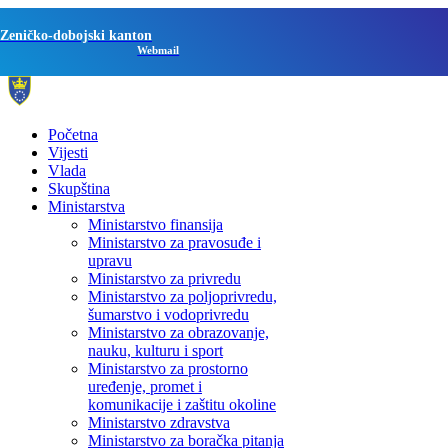
Zeničko-dobojski kanton
Webmail
Početna
Vijesti
Vlada
Skupština
Ministarstva
Ministarstvo finansija
Ministarstvo za pravosuđe i
upravu
Ministarstvo za privredu
Ministarstvo za poljoprivredu,
šumarstvo i vodoprivredu
Ministarstvo za obrazovanje,
nauku, kulturu i sport
Ministarstvo za prostorno
uređenje, promet i
komunikacije i zaštitu okoline
Ministarstvo zdravstva
Ministarstvo za boračka pitanja