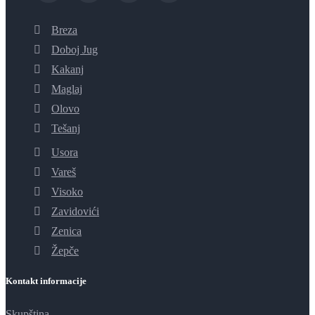
Breza
Doboj Jug
Kakanj
Maglaj
Olovo
Tešanj
Usora
Vareš
Visoko
Zavidovići
Zenica
Žepče
Kontakt informacije
Skupština