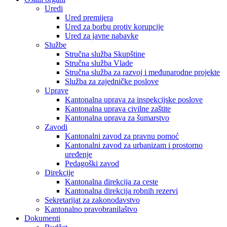
Uredi
Ured premijera
Ured za borbu protiv korupcije
Ured za javne nabavke
Službe
Stručna služba Skupštine
Stručna služba Vlade
Stručna služba za razvoj i međunarodne projekte
Služba za zajedničke poslove
Uprave
Kantonalna uprava za inspekcijske poslove
Kantonalna uprava civilne zaštite
Kantonalna uprava za šumarstvo
Zavodi
Kantonalni zavod za pravnu pomoć
Kantonalni zavod za urbanizam i prostorno
uređenje
Pedagoški zavod
Direkcije
Kantonalna direkcija za ceste
Kantonalna direkcija robnih rezervi
Sekretarijat za zakonodavstvo
Kantonalno pravobranilaštvo
Dokumenti