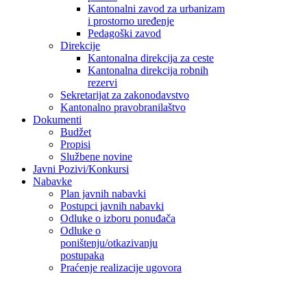
Kantonalni zavod za urbanizam
i prostorno uređenje
Pedagoški zavod
Direkcije
Kantonalna direkcija za ceste
Kantonalna direkcija robnih
rezervi
Sekretarijat za zakonodavstvo
Kantonalno pravobranilaštvo
Dokumenti
Budžet
Propisi
Službene novine
Javni Pozivi/Konkursi
Nabavke
Plan javnih nabavki
Postupci javnih nabavki
Odluke o izboru ponuđača
Odluke o
poništenju/otkazivanju
postupaka
Praćenje realizacije ugovora