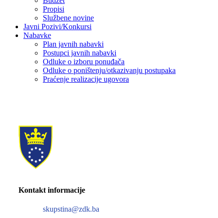
Budžet
Propisi
Službene novine
Javni Pozivi/Konkursi
Nabavke
Plan javnih nabavki
Postupci javnih nabavki
Odluke o izboru ponuđača
Odluke o poništenju/otkazivanju postupaka
Praćenje realizacije ugovora
Kontakt informacije
skupstina@zdk.ba