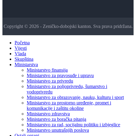
Copyright © 2026 - Zeničko-dobojski kanton. Sva prava pridržana.
Početna
Vijesti
Vlada
Skupština
Ministarstva
Ministarstvo finansija
Ministarstvo za pravosuđe i upravu
Ministarstvo za privredu
Ministarstvo za poljoprivredu, šumarstvo i
vodoprivredu
Ministarstvo za obrazovanje, nauku, kulturu i sport
Ministarstvo za prostorno uređenje, promet i
komunikacije i zaštitu okoline
Ministarstvo zdravstva
Ministarstvo za boračka pitanja
Ministarstvo za rad, socijalnu politiku i izbjeglice
Ministarstvo unutrašnjih poslova
Ostali organi