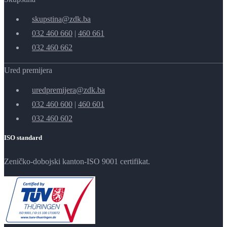
skupstina@zdk.ba
032 460 660
|
460 661
032 460 662
Ured premijera
uredpremijera@zdk.ba
032 460 600
|
460 601
032 460 602
ISO standard
Zeničko-dobojski kanton-ISO 9001 certifikat.