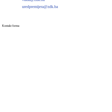
uredpremijera@zdk.ba
Kontakt forma