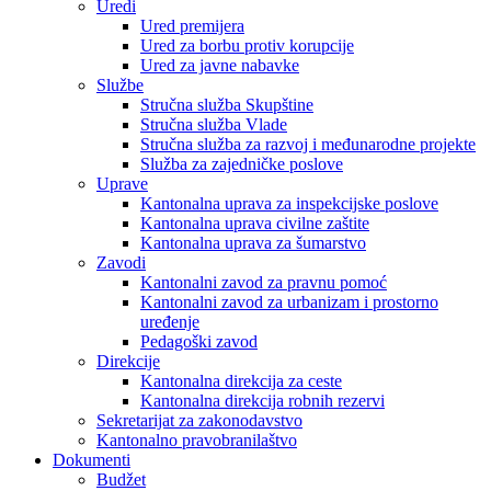
Uredi
Ured premijera
Ured za borbu protiv korupcije
Ured za javne nabavke
Službe
Stručna služba Skupštine
Stručna služba Vlade
Stručna služba za razvoj i međunarodne projekte
Služba za zajedničke poslove
Uprave
Kantonalna uprava za inspekcijske poslove
Kantonalna uprava civilne zaštite
Kantonalna uprava za šumarstvo
Zavodi
Kantonalni zavod za pravnu pomoć
Kantonalni zavod za urbanizam i prostorno
uređenje
Pedagoški zavod
Direkcije
Kantonalna direkcija za ceste
Kantonalna direkcija robnih rezervi
Sekretarijat za zakonodavstvo
Kantonalno pravobranilaštvo
Dokumenti
Budžet