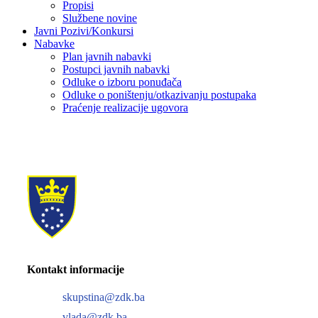
Propisi
Službene novine
Javni Pozivi/Konkursi
Nabavke
Plan javnih nabavki
Postupci javnih nabavki
Odluke o izboru ponuđača
Odluke o poništenju/otkazivanju postupaka
Praćenje realizacije ugovora
Kontakt informacije
skupstina@zdk.ba
vlada@zdk.ba