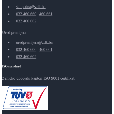
skupstina@zdk.ba
032 460 660
|
460 661
032 460 662
Ured premijera
uredpremijera@zdk.ba
032 460 600
|
460 601
032 460 602
ISO standard
Zeničko-dobojski kanton-ISO 9001 certifikat.