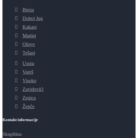
Breza
Doboj Jug
Kakanj
Maglaj
Olovo
Tešanj
Usora
Vareš
Visoko
Zavidovići
Zenica
Žepče
Kontakt informacije
Skupština