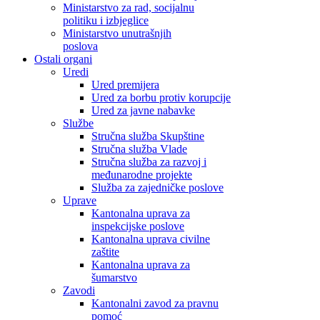
Ministarstvo za rad, socijalnu
politiku i izbjeglice
Ministarstvo unutrašnjih
poslova
Ostali organi
Uredi
Ured premijera
Ured za borbu protiv korupcije
Ured za javne nabavke
Službe
Stručna služba Skupštine
Stručna služba Vlade
Stručna služba za razvoj i
međunarodne projekte
Služba za zajedničke poslove
Uprave
Kantonalna uprava za
inspekcijske poslove
Kantonalna uprava civilne
zaštite
Kantonalna uprava za
šumarstvo
Zavodi
Kantonalni zavod za pravnu
pomoć