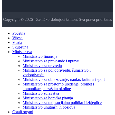
Copyright © 2026 - Zeničko-dobojski kanton. Sva prava pridržana.
Početna
Vijesti
Vlada
Skupština
Ministarstva
Ministarstvo finansija
Ministarstvo za pravosuđe i upravu
Ministarstvo za privredu
Ministarstvo za poljoprivredu, šumarstvo i
vodoprivredu
Ministarstvo za obrazovanje, nauku, kulturu i sport
Ministarstvo za prostorno uređenje, promet i
komunikacije i zaštitu okoline
Ministarstvo zdravstva
Ministarstvo za boračka pitanja
Ministarstvo za rad, socijalnu politiku i izbjeglice
Ministarstvo unutrašnjih poslova
Ostali organi