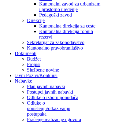
Kantonalni zavod za urbanizam
i prostorno uređenje
Pedagoški zavod
Direkcije
Kantonalna direkcija za ceste
Kantonalna direkcija robnih
rezervi
Sekretarijat za zakonodavstvo
Kantonalno pravobranilaštvo
Dokumenti
Budžet
Propisi
Službene novine
Javni Pozivi/Konkursi
Nabavke
Plan javnih nabavki
Postupci javnih nabavki
Odluke o izboru ponuđača
Odluke o
poništenju/otkazivanju
postupaka
Praćenje realizacije ugovora