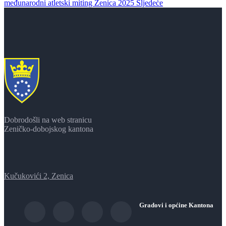
međunarodni atletski miting Zenica 2025
Sljedeće
Dobrodošli na web stranicu
Zeničko-dobojskog kantona
Kučukovići 2, Zenica
Gradovi i općine Kantona