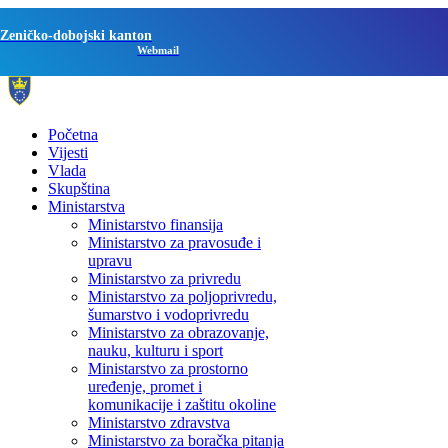
Zeničko-dobojski kanton
Webmail
Početna
Vijesti
Vlada
Skupština
Ministarstva
Ministarstvo finansija
Ministarstvo za pravosuđe i
upravu
Ministarstvo za privredu
Ministarstvo za poljoprivredu,
šumarstvo i vodoprivredu
Ministarstvo za obrazovanje,
nauku, kulturu i sport
Ministarstvo za prostorno
uređenje, promet i
komunikacije i zaštitu okoline
Ministarstvo zdravstva
Ministarstvo za boračka pitanja