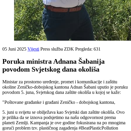
05 Juni 2025
Vijesti
Press služba ZDK
Pregleda: 631
Poruka ministra Adnana Šabanija
povodom Svjetskog dana okoliša
Ministar za prostorno uređenje, promet i komunikacije i zaštitu
okoline Zeničko-dobojskog kantona Adnan Šabani uputio je poruku
povodom 5. juna, Svjetskog dana zaštite okoliša u kojoj se kaže:
"Poštovane građanke i građani Zeničko - dobojskog kantona,
5. juni u svijetu se obilježava kao Svjetski dan zaštite okoliša. Ovo
je prilika da se iznova podsjetimo na našu odgovornost prema
planeti Zemlji. Kampanja je ove godine fokusirana na po mnogima
gorući problem tzv. plastičnog zagađenja #BeatPlasticPollution