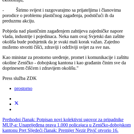
- Širimo svijest i razgovarajmo sa prijateljima i članovima
porodice o problemu plastičnog zagađenja, podstičući ih da
preduzmu akciju.
Pobjeda nad plastičnim zagađenjem zahtijeva zajedničke napore
vlada, industrije i pojedinaca. Neka nam ovaj Svjetski dan zaštite
okoliša bude podsjetnik da je svaki mali korak važan. Zajedno
možemo stvoriti čišći, zdraviji i održiviji svijet za sve nas.
Kao ministar za prostorno uređenje, promet i komunikacije i zaštitu
okoline Zeničko - dobojskog kantona i kao građanin činim sve da
doprinesem čišćem i zdravijem okolišu."
Press služba ZDK
prostorno
Prethodni članak: Potpisan novi kolektivni ugovor za pripadnike
MUP-a: Unaprijeđena prava 1.000 policajaca u Zeničko-dobojskom
kantonu
Pret
Sljedeći članak: Premijer Nezir Pivić otvorio 16.