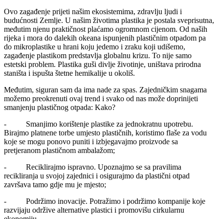
Ovo zagađenje prijeti našim ekosistemima, zdravlju ljudi i
budućnosti Zemlje. U našim životima plastika je postala sveprisutna,
međutim njenu praktičnost plaćamo ogromnom cijenom. Od naših
rijeka i mora do dalekih okeana ispunjenih plastičnim otpadom pa
do mikroplastike u hrani koju jedemo i zraku koji udišemo,
zagađenje plastikom predstavlja globalnu krizu. To nije samo
estetski problem. Plastika guši divlje životinje, uništava prirodna
staništa i ispušta štetne hemikalije u okoliš.
Međutim, siguran sam da ima nade za spas. Zajedničkim snagama
možemo preokrenuti ovaj trend i svako od nas može doprinijeti
smanjenju plastičnog otpada: Kako?
- Smanjimo korištenje plastike za jednokratnu upotrebu.
Birajmo platnene torbe umjesto plastičnih, koristimo flaše za vodu
koje se mogu ponovo puniti i izbjegavajmo proizvode sa
pretjeranom plastičnom ambalažom;
- Reciklirajmo ispravno. Upoznajmo se sa pravilima
recikliranja u svojoj zajednici i osigurajmo da plastični otpad
završava tamo gdje mu je mjesto;
- Podržimo inovacije. Potražimo i podržimo kompanije koje
razvijaju održive alternative plastici i promovišu cirkularnu
ekonomiju,