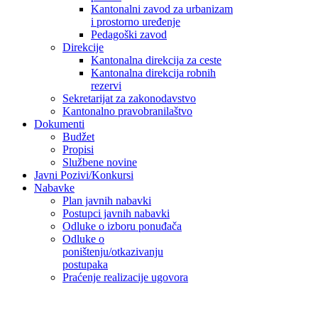
Kantonalni zavod za urbanizam
i prostorno uređenje
Pedagoški zavod
Direkcije
Kantonalna direkcija za ceste
Kantonalna direkcija robnih
rezervi
Sekretarijat za zakonodavstvo
Kantonalno pravobranilaštvo
Dokumenti
Budžet
Propisi
Službene novine
Javni Pozivi/Konkursi
Nabavke
Plan javnih nabavki
Postupci javnih nabavki
Odluke o izboru ponuđača
Odluke o
poništenju/otkazivanju
postupaka
Praćenje realizacije ugovora