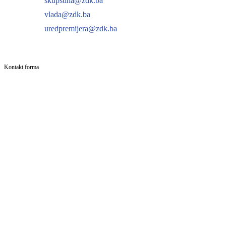
skupstina@zdk.ba
vlada@zdk.ba
uredpremijera@zdk.ba
Kontakt forma