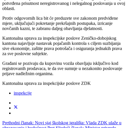
potvrđena prisutnost neregistrovanog i nelegalnog poslovanja u ovoj
oblasti.
Protiv odgovornih lica bit će preduzete sve zakonom predviđene
mjere, uključujući pokretanje prekršajnih postupaka, izricanje
novčanih kazni, te zabranu daljeg obavljanja djelatnosti.
Kantonalna uprava za inspekcijske poslove Zeničko-dobojskog
kantona najavljuje nastavak pojačanih kontrola s ciljem suzbijanja
sive ekonomije, zaštite prava potrošača i osiguranja jednakih prava
za sve poslovne subjekte.
Građani se pozivaju da kupovinu vozila obavljaju isključivo kod
registrovanih prodavaca, te da sve sumnje u nezakonito poslovanje
prijave nadležnim organima.
Kantonalna uprava za inspekcijske poslove ZDK
inspekcije
Prethodni članak: Novi sjaj školskog igrališta: Vlada ZDK ulaže u
obrazovanje i budućnost
Pret
Sljedeći članak: Ministar privrede