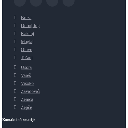
Breza
Doboj Jug
Kakanj
Maglaj
Olovo
Tešanj
Usora
Vareš
Visoko
Zavidovići
Zenica
Žepče
Kontakt informacije