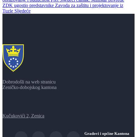
ZDK ugostio predstavnike Zavoda za zaštitu i projektovanje iz
Tuzle
Sljedeće
Dobrodošli na web stranicu
Zeničko-dobojskog kantona
Kučukovići 2, Zenica
Gradovi i općine Kantona