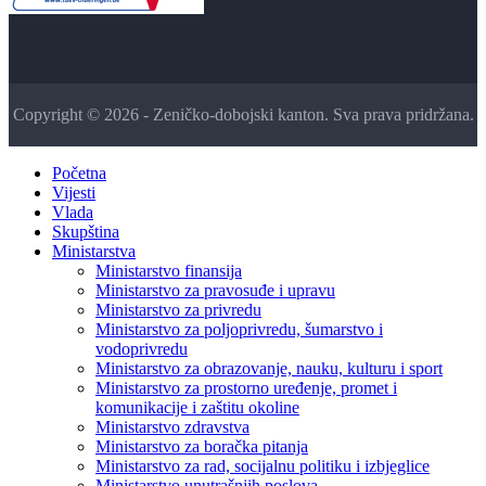
Copyright © 2026 - Zeničko-dobojski kanton. Sva prava pridržana.
Početna
Vijesti
Vlada
Skupština
Ministarstva
Ministarstvo finansija
Ministarstvo za pravosuđe i upravu
Ministarstvo za privredu
Ministarstvo za poljoprivredu, šumarstvo i
vodoprivredu
Ministarstvo za obrazovanje, nauku, kulturu i sport
Ministarstvo za prostorno uređenje, promet i
komunikacije i zaštitu okoline
Ministarstvo zdravstva
Ministarstvo za boračka pitanja
Ministarstvo za rad, socijalnu politiku i izbjeglice
Ministarstvo unutrašnjih poslova