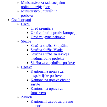
Ministarstvo za rad, socijalnu
politiku i izbjeglice
Ministarstvo unutrašnjih
poslova
Ostali organi
Uredi
Ured premijera
Ured za borbu protiv korupcije
Ured za javne nabavke
Službe
Stručna služba Skupštine
Stručna služba Vlade
Stručna služba za razvoj i
međunarodne projekte
Služba za zajedničke poslove
Uprave
Kantonalna uprava za
inspekcijske poslove
Kantonalna uprava civilne
zaštite
Kantonalna uprava za
šumarstvo
Zavodi
Kantonalni zavod za pravnu
pomoć