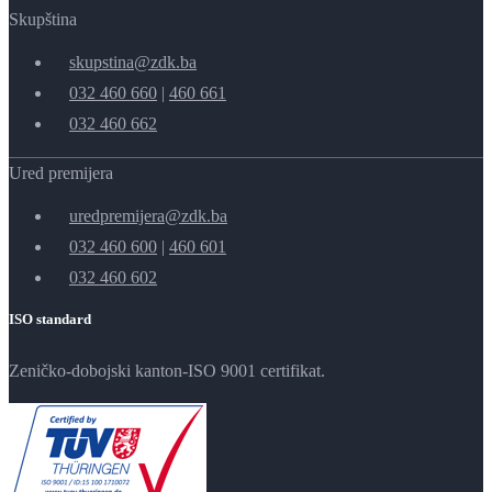
Skupština
skupstina@zdk.ba
032 460 660
|
460 661
032 460 662
Ured premijera
uredpremijera@zdk.ba
032 460 600
|
460 601
032 460 602
ISO standard
Zeničko-dobojski kanton-ISO 9001 certifikat.