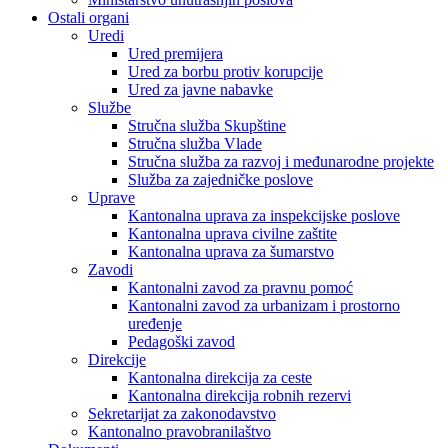
Ostali organi
Uredi
Ured premijera
Ured za borbu protiv korupcije
Ured za javne nabavke
Službe
Stručna služba Skupštine
Stručna služba Vlade
Stručna služba za razvoj i međunarodne projekte
Služba za zajedničke poslove
Uprave
Kantonalna uprava za inspekcijske poslove
Kantonalna uprava civilne zaštite
Kantonalna uprava za šumarstvo
Zavodi
Kantonalni zavod za pravnu pomoć
Kantonalni zavod za urbanizam i prostorno
uređenje
Pedagoški zavod
Direkcije
Kantonalna direkcija za ceste
Kantonalna direkcija robnih rezervi
Sekretarijat za zakonodavstvo
Kantonalno pravobranilaštvo