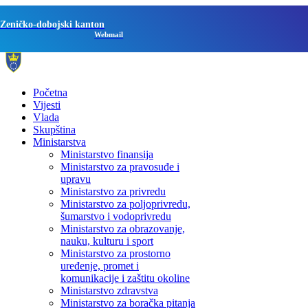
Zeničko-dobojski kanton
Webmail
Početna
Vijesti
Vlada
Skupština
Ministarstva
Ministarstvo finansija
Ministarstvo za pravosuđe i
upravu
Ministarstvo za privredu
Ministarstvo za poljoprivredu,
šumarstvo i vodoprivredu
Ministarstvo za obrazovanje,
nauku, kulturu i sport
Ministarstvo za prostorno
uređenje, promet i
komunikacije i zaštitu okoline
Ministarstvo zdravstva
Ministarstvo za boračka pitanja