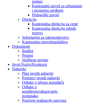
pomoć
Kantonalni zavod za urbanizam
i prostorno uređenje
Pedagoški zavod
Direkcije
Kantonalna direkcija za ceste
Kantonalna direkcija robnih
rezervi
Sekretarijat za zakonodavstvo
Kantonalno pravobranilaštvo
Dokumenti
Budžet
Propisi
Službene novine
Javni Pozivi/Konkursi
Nabavke
Plan javnih nabavki
Postupci javnih nabavki
Odluke o izboru ponuđača
Odluke o
poništenju/otkazivanju
postupaka
Praćenje realizacije ugovora