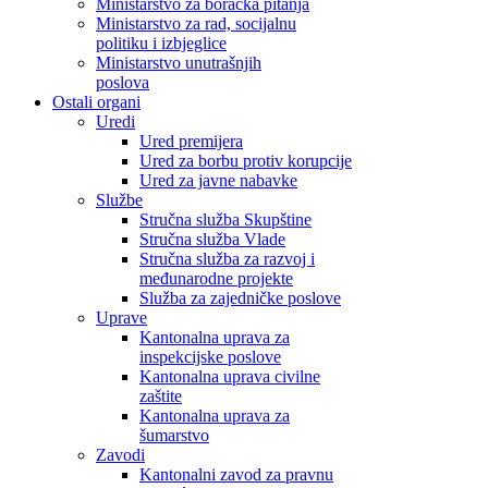
Ministarstvo za boračka pitanja
Ministarstvo za rad, socijalnu
politiku i izbjeglice
Ministarstvo unutrašnjih
poslova
Ostali organi
Uredi
Ured premijera
Ured za borbu protiv korupcije
Ured za javne nabavke
Službe
Stručna služba Skupštine
Stručna služba Vlade
Stručna služba za razvoj i
međunarodne projekte
Služba za zajedničke poslove
Uprave
Kantonalna uprava za
inspekcijske poslove
Kantonalna uprava civilne
zaštite
Kantonalna uprava za
šumarstvo
Zavodi
Kantonalni zavod za pravnu