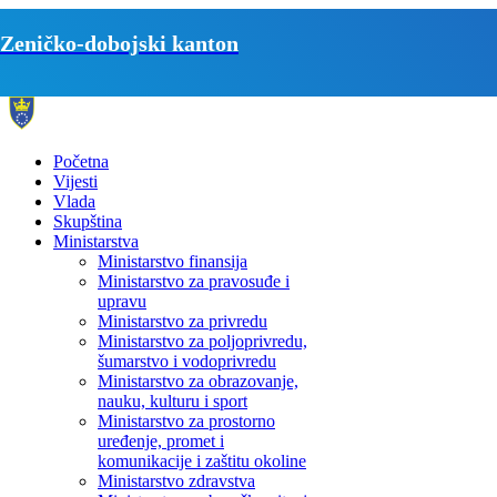
Zeničko-dobojski kanton
Početna
Vijesti
Vlada
Skupština
Ministarstva
Ministarstvo finansija
Ministarstvo za pravosuđe i
upravu
Ministarstvo za privredu
Ministarstvo za poljoprivredu,
šumarstvo i vodoprivredu
Ministarstvo za obrazovanje,
nauku, kulturu i sport
Ministarstvo za prostorno
uređenje, promet i
komunikacije i zaštitu okoline
Ministarstvo zdravstva