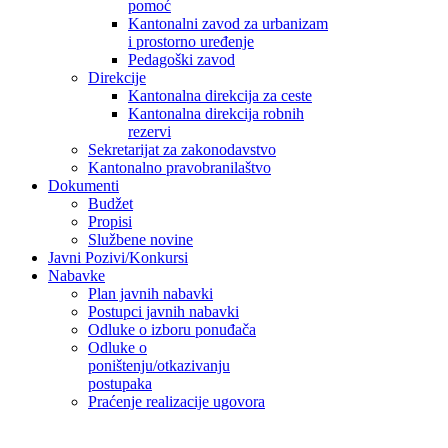
pomoć
Kantonalni zavod za urbanizam
i prostorno uređenje
Pedagoški zavod
Direkcije
Kantonalna direkcija za ceste
Kantonalna direkcija robnih
rezervi
Sekretarijat za zakonodavstvo
Kantonalno pravobranilaštvo
Dokumenti
Budžet
Propisi
Službene novine
Javni Pozivi/Konkursi
Nabavke
Plan javnih nabavki
Postupci javnih nabavki
Odluke o izboru ponuđača
Odluke o
poništenju/otkazivanju
postupaka
Praćenje realizacije ugovora