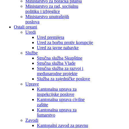
Ministarstvo za boračka pitanja
Ministarstvo za rad, socijalnu
politiku i izbjeglice
Ministarstvo unutrašnjih
poslova
Ostali organi
Uredi
Ured premijera
Ured za borbu protiv korupcije
Ured za javne nabavke
Službe
Stručna služba Skupštine
Stručna služba Vlade
Stručna služba za razvoj i
međunarodne projekte
Služba za zajedničke poslove
Uprave
Kantonalna uprava za
inspekcijske poslove
Kantonalna uprava civilne
zaštite
Kantonalna uprava za
šumarstvo
Zavodi
Kantonalni zavod za pravnu