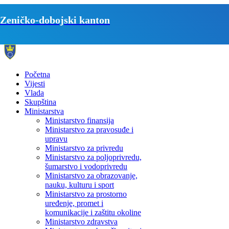
Zeničko-dobojski kanton
Početna
Vijesti
Vlada
Skupština
Ministarstva
Ministarstvo finansija
Ministarstvo za pravosuđe i
upravu
Ministarstvo za privredu
Ministarstvo za poljoprivredu,
šumarstvo i vodoprivredu
Ministarstvo za obrazovanje,
nauku, kulturu i sport
Ministarstvo za prostorno
uređenje, promet i
komunikacije i zaštitu okoline
Ministarstvo zdravstva