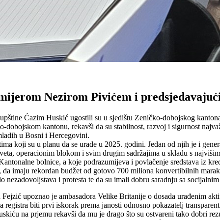
remijerom Nezirom Pivićem i predsjedavaj
upštine Ćazim Huskić ugostili su u sjedištu Zeničko-dobojskog kantona
obojskom kantonu, rekavši da su stabilnost, razvoj i sigurnost najvažni
 mladih u Bosni i Hercegovini.
tima koji su u planu da se urade u 2025. godini. Jedan od njih je i gene
eveta, operacionim blokom i svim drugim sadržajima u skladu s najviši
a Kantonalne bolnice, a koje podrazumijeva i povlačenje sredstava iz 
a, da imaju rekordan budžet od gotovo 700 miliona konvertibilnih maraka
ilo nezadovoljstava i protesta te da su imali dobru saradnju sa socijaln
 Fejzić upoznao je ambasadora Velike Britanije o dosada urađenim aktiv
a registra biti prvi iskorak prema janosti odnosno pokazatelj transparen
kiću na prjemu rekavši da mu je drago što su ostvareni tako dobri rezu