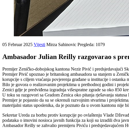
05 Februar 2025
Vijesti
Mirza Sahinovic
Pregleda: 1079
Ambasador Julian Reilly razgovarao s p
Premijer Zeničko-dobojskog kantona Nezir Pivić i predsjedavajući Sk
Premijer Pivić upoznao je britanskog ambasadora sa stanjem u Zeničko-d
korupcije s ciljem vraćanja povjerenja građane u institucije i ostanka
Bilo je govora o realizovanim projektima u prethodnoj godini i projek
Zenici gdje je predviđena izgradnja višespratne zgrade sa oko 850 kr
U toku su razgovori sa Gradom Zenica oko pitanja rješavanja status
Premijer je pojasnio da su se okrenuli razvojnim stvarima i projektim
materijalni status uposlenika, da je poznato da u ovom kantonu nije b
Sekretar Ureda za borbu protiv korupcije po ovlaštenju Vlade Dževad
podataka o imovini nosioca javnih funkcija za koji su izradili dva javn
Ambasador Reilly se zahvalio premijeru Piviću i predsjedavajućem Hus