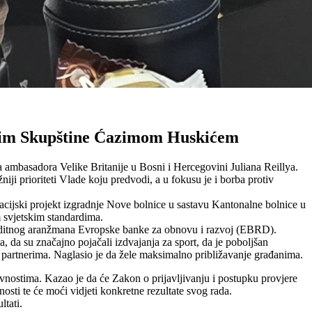
ućim Skupštine Ćazimom Huskićem
 ambasadora Velike Britanije u Bosni i Hercegovini Juliana Reillya.
ji prioriteti Vlade koju predvodi, a u fokusu je i borba protiv
racijski projekt izgradnje Nove bolnice u sastavu Kantonalne bolnice u
m svjetskim standardima.
kreditnog aranžmana Evropske banke za obnovu i razvoj (EBRD).
, da su značajno pojačali izdvajanja za sport, da je poboljšan
im partnerima. Naglasio je da žele maksimalno približavanje građanima.
nostima. Kazao je da će Zakon o prijavljivanju i postupku provjere
tnosti te će moći vidjeti konkretne rezultate svog rada.
ltati.