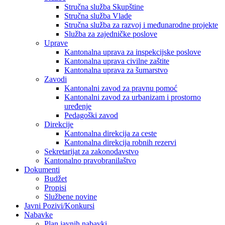
Stručna služba Skupštine
Stručna služba Vlade
Stručna služba za razvoj i međunarodne projekte
Služba za zajedničke poslove
Uprave
Kantonalna uprava za inspekcijske poslove
Kantonalna uprava civilne zaštite
Kantonalna uprava za šumarstvo
Zavodi
Kantonalni zavod za pravnu pomoć
Kantonalni zavod za urbanizam i prostorno
uređenje
Pedagoški zavod
Direkcije
Kantonalna direkcija za ceste
Kantonalna direkcija robnih rezervi
Sekretarijat za zakonodavstvo
Kantonalno pravobranilaštvo
Dokumenti
Budžet
Propisi
Službene novine
Javni Pozivi/Konkursi
Nabavke
Plan javnih nabavki