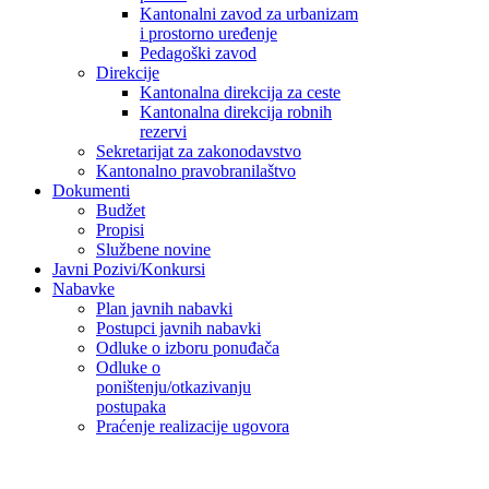
Kantonalni zavod za urbanizam
i prostorno uređenje
Pedagoški zavod
Direkcije
Kantonalna direkcija za ceste
Kantonalna direkcija robnih
rezervi
Sekretarijat za zakonodavstvo
Kantonalno pravobranilaštvo
Dokumenti
Budžet
Propisi
Službene novine
Javni Pozivi/Konkursi
Nabavke
Plan javnih nabavki
Postupci javnih nabavki
Odluke o izboru ponuđača
Odluke o
poništenju/otkazivanju
postupaka
Praćenje realizacije ugovora