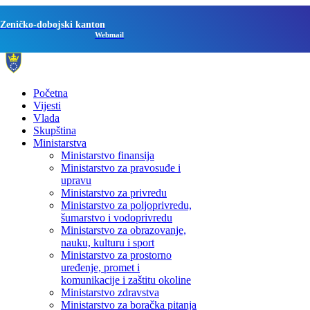
Zeničko-dobojski kanton
Webmail
Početna
Vijesti
Vlada
Skupština
Ministarstva
Ministarstvo finansija
Ministarstvo za pravosuđe i
upravu
Ministarstvo za privredu
Ministarstvo za poljoprivredu,
šumarstvo i vodoprivredu
Ministarstvo za obrazovanje,
nauku, kulturu i sport
Ministarstvo za prostorno
uređenje, promet i
komunikacije i zaštitu okoline
Ministarstvo zdravstva
Ministarstvo za boračka pitanja