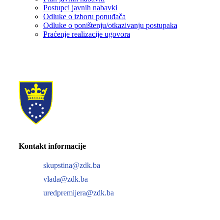
Postupci javnih nabavki
Odluke o izboru ponuđača
Odluke o poništenju/otkazivanju postupaka
Praćenje realizacije ugovora
Kontakt informacije
skupstina@zdk.ba
vlada@zdk.ba
uredpremijera@zdk.ba