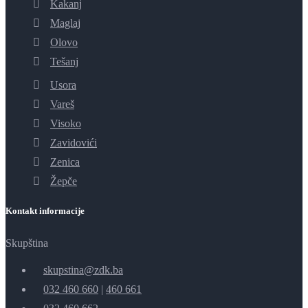
Kakanj
Maglaj
Olovo
Tešanj
Usora
Vareš
Visoko
Zavidovići
Zenica
Žepče
Kontakt informacije
Skupština
skupstina@zdk.ba
032 460 660
|
460 661