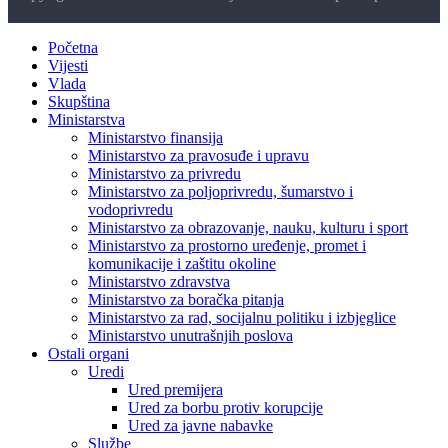
Početna
Vijesti
Vlada
Skupština
Ministarstva
Ministarstvo finansija
Ministarstvo za pravosuđe i upravu
Ministarstvo za privredu
Ministarstvo za poljoprivredu, šumarstvo i
vodoprivredu
Ministarstvo za obrazovanje, nauku, kulturu i sport
Ministarstvo za prostorno uređenje, promet i
komunikacije i zaštitu okoline
Ministarstvo zdravstva
Ministarstvo za boračka pitanja
Ministarstvo za rad, socijalnu politiku i izbjeglice
Ministarstvo unutrašnjih poslova
Ostali organi
Uredi
Ured premijera
Ured za borbu protiv korupcije
Ured za javne nabavke
Službe