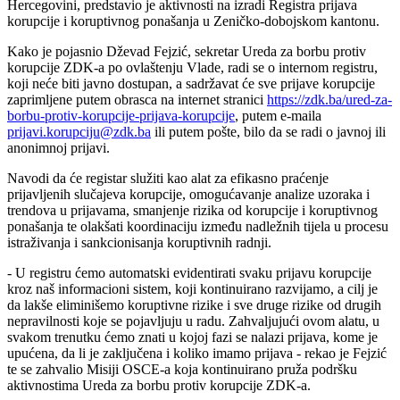
Hercegovini, predstavio je aktivnosti na izradi Registra prijava
korupcije i koruptivnog ponašanja u Zeničko-dobojskom kantonu.
Kako je pojasnio Dževad Fejzić, sekretar Ureda za borbu protiv
korupcije ZDK-a po ovlaštenju Vlade, radi se o internom registru,
koji neće biti javno dostupan, a sadržavat će sve prijave korupcije
zaprimljene putem obrasca na internet stranici
https://zdk.ba/ured-za-
borbu-protiv-korupcije-prijava-korupcije
, putem e-maila
prijavi.korupciju@zdk.ba
ili putem pošte, bilo da se radi o javnoj ili
anonimnoj prijavi.
Navodi da će registar služiti kao alat za efikasno praćenje
prijavljenih slučajeva korupcije, omogućavanje analize uzoraka i
trendova u prijavama, smanjenje rizika od korupcije i koruptivnog
ponašanja te olakšati koordinaciju između nadležnih tijela u procesu
istraživanja i sankcionisanja koruptivnih radnji.
- U registru ćemo automatski evidentirati svaku prijavu korupcije
kroz naš informacioni sistem, koji kontinuirano razvijamo, a cilj je
da lakše eliminišemo koruptivne rizike i sve druge rizike od drugih
nepravilnosti koje se pojavljuju u radu. Zahvaljujući ovom alatu, u
svakom trenutku ćemo znati u kojoj fazi se nalazi prijava, kome je
upućena, da li je zaključena i koliko imamo prijava - rekao je Fejzić
te se zahvalio Misiji OSCE-a koja kontinuirano pruža podršku
aktivnostima Ureda za borbu protiv korupcije ZDK-a.