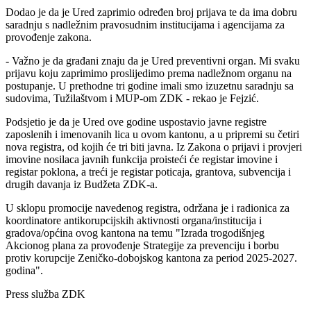
Dodao je da je Ured zaprimio određen broj prijava te da ima dobru
saradnju s nadležnim pravosudnim institucijama i agencijama za
provođenje zakona.
- Važno je da građani znaju da je Ured preventivni organ. Mi svaku
prijavu koju zaprimimo proslijedimo prema nadležnom organu na
postupanje. U prethodne tri godine imali smo izuzetnu saradnju sa
sudovima, Tužilaštvom i MUP-om ZDK - rekao je Fejzić.
Podsjetio je da je Ured ove godine uspostavio javne registre
zaposlenih i imenovanih lica u ovom kantonu, a u pripremi su četiri
nova registra, od kojih će tri biti javna. Iz Zakona o prijavi i provjeri
imovine nosilaca javnih funkcija proisteći će registar imovine i
registar poklona, a treći je registar poticaja, grantova, subvencija i
drugih davanja iz Budžeta ZDK-a.
U sklopu promocije navedenog registra, održana je i radionica za
koordinatore antikorupcijskih aktivnosti organa/institucija i
gradova/općina ovog kantona na temu "Izrada trogodišnjeg
Akcionog plana za provođenje Strategije za prevenciju i borbu
protiv korupcije Zeničko-dobojskog kantona za period 2025-2027.
godina".
Press služba ZDK