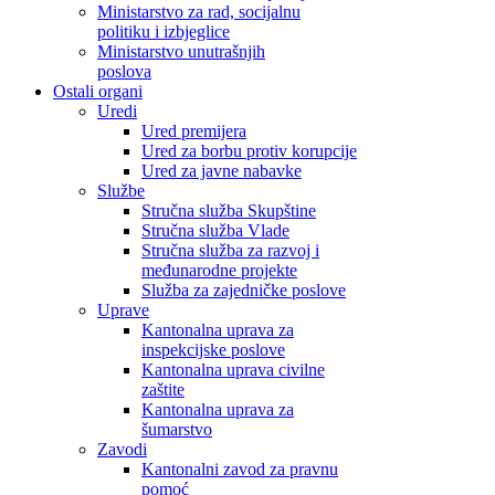
Ministarstvo za rad, socijalnu
politiku i izbjeglice
Ministarstvo unutrašnjih
poslova
Ostali organi
Uredi
Ured premijera
Ured za borbu protiv korupcije
Ured za javne nabavke
Službe
Stručna služba Skupštine
Stručna služba Vlade
Stručna služba za razvoj i
međunarodne projekte
Služba za zajedničke poslove
Uprave
Kantonalna uprava za
inspekcijske poslove
Kantonalna uprava civilne
zaštite
Kantonalna uprava za
šumarstvo
Zavodi
Kantonalni zavod za pravnu
pomoć