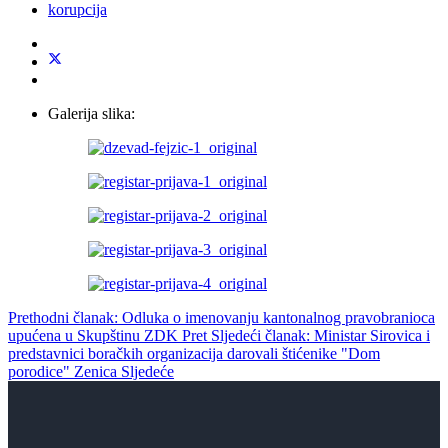
korupcija
Galerija slika:
Prethodni članak: Odluka o imenovanju kantonalnog pravobranioca
upućena u Skupštinu ZDK
Pret
Sljedeći članak: Ministar Sirovica i
predstavnici boračkih organizacija darovali štićenike "Dom
porodice" Zenica
Sljedeće