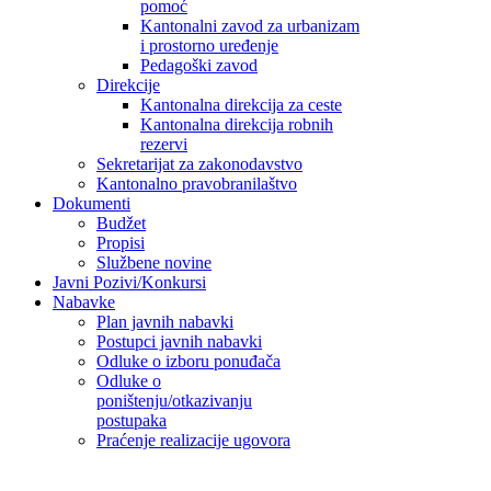
pomoć
Kantonalni zavod za urbanizam
i prostorno uređenje
Pedagoški zavod
Direkcije
Kantonalna direkcija za ceste
Kantonalna direkcija robnih
rezervi
Sekretarijat za zakonodavstvo
Kantonalno pravobranilaštvo
Dokumenti
Budžet
Propisi
Službene novine
Javni Pozivi/Konkursi
Nabavke
Plan javnih nabavki
Postupci javnih nabavki
Odluke o izboru ponuđača
Odluke o
poništenju/otkazivanju
postupaka
Praćenje realizacije ugovora