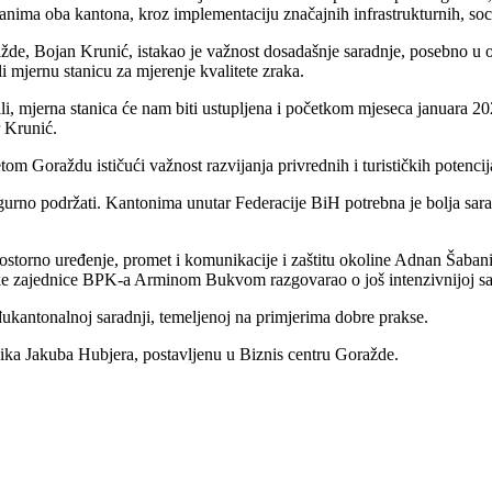
anima oba kantona, kroz implementaciju značajnih infrastrukturnih, socij
de, Bojan Krunić, istakao je važnost dosadašnje saradnje, posebno u obla
i mjernu stanicu za mjerenje kvalitete zraka.
mjerna stanica će nam biti ustupljena i početkom mjeseca januara 2025
r Krunić.
om Goraždu ističući važnost razvijanja privrednih i turističkih potenci
rno podržati. Kantonima unutar Federacije BiH potrebna je bolja saradn
ostorno uređenje, promet i komunikacije i zaštitu okoline Adnan Šabani,
čke zajednice BPK-a Arminom Bukvom razgovarao o još intenzivnijoj sara
ukantonalnoj saradnji, temeljenoj na primjerima dobre prakse.
nika Jakuba Hubjera, postavljenu u Biznis centru Goražde.