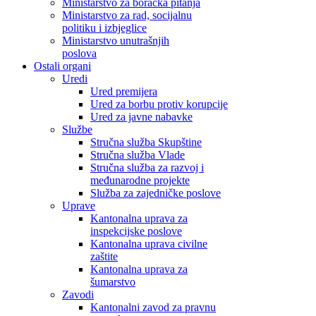
Ministarstvo za boračka pitanja
Ministarstvo za rad, socijalnu
politiku i izbjeglice
Ministarstvo unutrašnjih
poslova
Ostali organi
Uredi
Ured premijera
Ured za borbu protiv korupcije
Ured za javne nabavke
Službe
Stručna služba Skupštine
Stručna služba Vlade
Stručna služba za razvoj i
međunarodne projekte
Služba za zajedničke poslove
Uprave
Kantonalna uprava za
inspekcijske poslove
Kantonalna uprava civilne
zaštite
Kantonalna uprava za
šumarstvo
Zavodi
Kantonalni zavod za pravnu