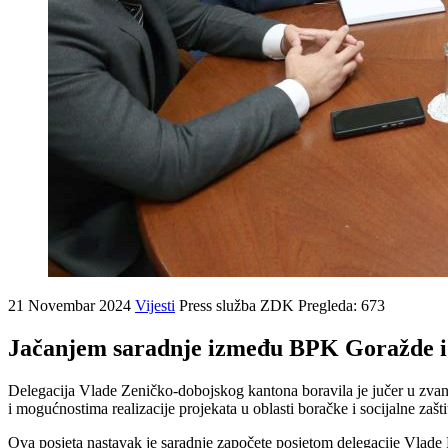
21 Novembar 2024
Vijesti
Press služba ZDK
Pregleda: 673
Jačanjem saradnje između BPK Goražde i 
Delegacija Vlade Zeničko-dobojskog kantona boravila je jučer u zvan
i mogućnostima realizacije projekata u oblasti boračke i socijalne zašti
Ova posjeta nastavak je saradnje započete posjetom delegacije Vlade