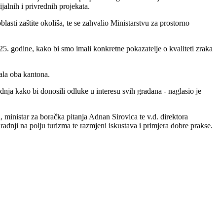
alnih i privrednih projekata.
sti zaštite okoliša, te se zahvalio Ministarstvu za prostorno
. godine, kako bi smo imali konkretne pokazatelje o kvaliteti zraka
jala oba kantona.
ja kako bi donosili odluke u interesu svih građana - naglasio je
 ministar za boračka pitanja Adnan Sirovica te v.d. direktora
dnji na polju turizma te razmjeni iskustava i primjera dobre prakse.