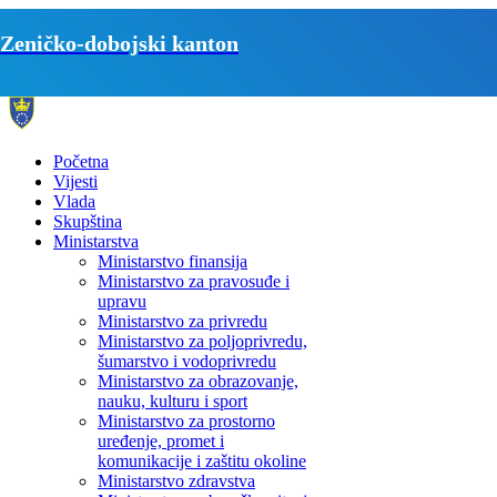
Zeničko-dobojski kanton
Početna
Vijesti
Vlada
Skupština
Ministarstva
Ministarstvo finansija
Ministarstvo za pravosuđe i
upravu
Ministarstvo za privredu
Ministarstvo za poljoprivredu,
šumarstvo i vodoprivredu
Ministarstvo za obrazovanje,
nauku, kulturu i sport
Ministarstvo za prostorno
uređenje, promet i
komunikacije i zaštitu okoline
Ministarstvo zdravstva