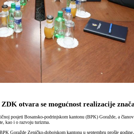
ZDK otvara se mogućnost realizacije znača
ičnoj posjeti Bosansko-podrinjskom kantonu (BPK) Goražde, a članovi 
te, kao i o razvoju turizma.
 BPK Goražde Zeničko-dobojskom kantonu u septembru prošle godine, a 