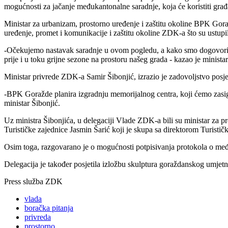
mogućnosti za jačanje međukantonalne saradnje, koja će koristiti građ
Ministar za urbanizam, prostorno uređenje i zaštitu okoline BPK Goraž
uređenje, promet i komunikacije i zaštitu okoline ZDK-a što su ustupil
-Očekujemo nastavak saradnje u ovom pogledu, a kako smo dogovorili, 
prije i u toku grijne sezone na prostoru našeg grada - kazao je minista
Ministar privrede ZDK-a Samir Šibonjić, izrazio je zadovoljstvo posjet
-BPK Goražde planira izgradnju memorijalnog centra, koji ćemo zasigu
ministar Šibonjić.
Uz ministra Šibonjića, u delegaciji Vlade ZDK-a bili su ministar za pr
Turističke zajednice Jasmin Šarić koji je skupa sa direktorom Turisti
Osim toga, razgovarano je o mogućnosti potpisivanja protokola o međ
Delegacija je također posjetila izložbu skulptura goraždanskog umjet
Press služba ZDK
vlada
boračka pitanja
privreda
prostorno