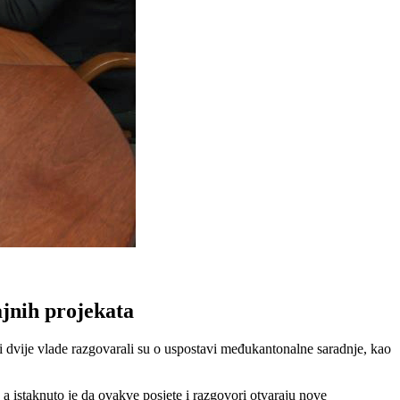
jnih projekata
dvije vlade razgovarali su o uspostavi međukantonalne saradnje, kao
istaknuto je da ovakve posjete i razgovori otvaraju nove