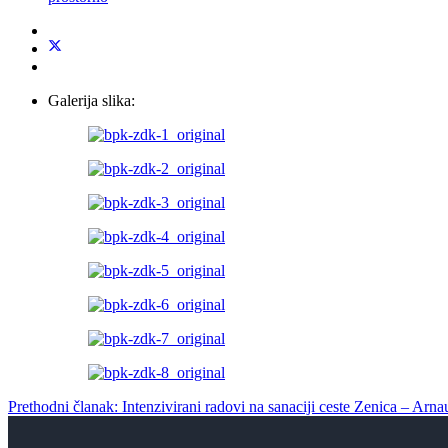
Galerija slika:
Prethodni članak: Intenzivirani radovi na sanaciji ceste Zenica – Arna