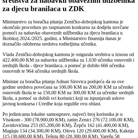
sredstva za nabavku obaveznih udžbenika
za djecu branilaca u ZDK
Ministarstvo za boračka pitanja Zeničko-dobojskog kantona je
okončalo proceduru po raspisanom konkursu za dodjelu novčane
pomoći za nabavku obaveznih udžbenika za djecu branilaca u
školskoj 2024./2025. godini, a Ministarstvo finansija danas je
doznačilo odobrena sredstva roditeljima učenika.
Vlada Zeničko-dobojskog kantona je osigurala sredstva u iznosu od
422.400,00 KM za nabavku udžbenika za 1.630 učenika osnovnih i
srednjih škola - djece branilaca, a pomoć je dobilo 666 učenika
osnovnih te 964 učenika srednjih škola.
Ministar za boračka pitanja Adnan Sirovica podsjeća da su ove
godine sredstva povećana sa 100,00 KM na 200,00 KM za učenike
osnovnih škola te sa 150,00 KM na 300,00 KM za učenike srednjih
škola, a pomoć su dobili svi korisnici koji su ispunjavali uslove
javnog konkursa i Uredbe koja reguliše ovu oblast.
Po jedinicama lokalne samouprave, najveći broj korisnika je u
Visokom - 300 (78.900,00 KM), zatim Zenici 276 (72.100,00 KM),
Zavidovićima 253 (65.200,00 KM), Žepču 162 (41.400,00 KM),
Maglaju 134 (34.300,00 KM), Olovu 120 (29.600,00 KM), Kaknju
115 (30.600,00 KM), Tešnju 80 (20.300,00 KM), Varešu 58