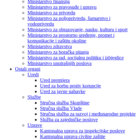
Ministarstvo finansija
Ministarstvo za pravosuđe i upravu
Ministarstvo za privredu
Ministarstvo za poljoprivredu, šumarstvo i
vodoprivredu
Ministarstvo za obrazovanje, nauku, kulturu i sport
Ministarstvo za prostorno uređenje, promet i
komunikacije i zaštitu okoline
Ministarstvo zdravstva
Ministarstvo za boračka pitanja
Ministarstvo za rad, socijalnu politiku i izbjeglice
Ministarstvo unutrašnjih poslova
Ostali organi
Uredi
Ured premijera
Ured za borbu protiv korupcije
Ured za javne nabavke
Službe
Stručna služba Skupštine
Stručna služba Vlade
Stručna služba za razvoj i međunarodne projekte
Služba za zajedničke poslove
Uprave
Kantonalna uprava za inspekcijske poslove
Kantonalna uprava civilne zaštite