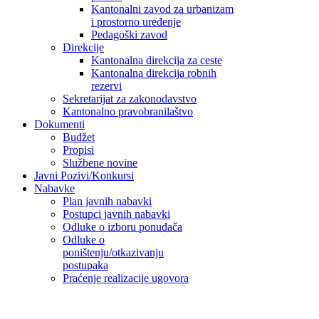
Kantonalni zavod za urbanizam
i prostorno uređenje
Pedagoški zavod
Direkcije
Kantonalna direkcija za ceste
Kantonalna direkcija robnih
rezervi
Sekretarijat za zakonodavstvo
Kantonalno pravobranilaštvo
Dokumenti
Budžet
Propisi
Službene novine
Javni Pozivi/Konkursi
Nabavke
Plan javnih nabavki
Postupci javnih nabavki
Odluke o izboru ponuđača
Odluke o
poništenju/otkazivanju
postupaka
Praćenje realizacije ugovora