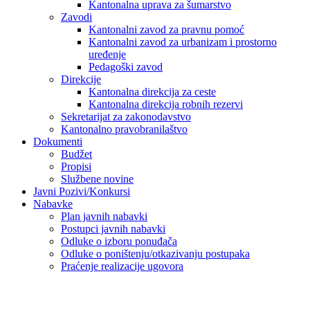
Kantonalna uprava za šumarstvo
Zavodi
Kantonalni zavod za pravnu pomoć
Kantonalni zavod za urbanizam i prostorno
uređenje
Pedagoški zavod
Direkcije
Kantonalna direkcija za ceste
Kantonalna direkcija robnih rezervi
Sekretarijat za zakonodavstvo
Kantonalno pravobranilaštvo
Dokumenti
Budžet
Propisi
Službene novine
Javni Pozivi/Konkursi
Nabavke
Plan javnih nabavki
Postupci javnih nabavki
Odluke o izboru ponuđača
Odluke o poništenju/otkazivanju postupaka
Praćenje realizacije ugovora