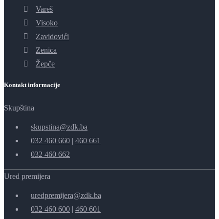
Vareš
Visoko
Zavidovići
Zenica
Žepče
Kontakt informacije
Skupština
skupstina@zdk.ba
032 460 660
|
460 661
032 460 662
Ured premijera
uredpremijera@zdk.ba
032 460 600
|
460 601