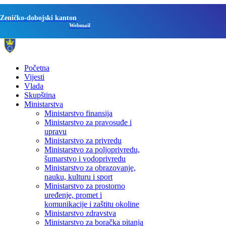
Zeničko-dobojski kanton
Webmail
Početna
Vijesti
Vlada
Skupština
Ministarstva
Ministarstvo finansija
Ministarstvo za pravosuđe i
upravu
Ministarstvo za privredu
Ministarstvo za poljoprivredu,
šumarstvo i vodoprivredu
Ministarstvo za obrazovanje,
nauku, kulturu i sport
Ministarstvo za prostorno
uređenje, promet i
komunikacije i zaštitu okoline
Ministarstvo zdravstva
Ministarstvo za boračka pitanja