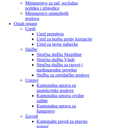
Ministarstvo za rad, socijalnu
politiku i izbjeglice
Ministarstvo unutrašnjih
poslova
Ostali organi
Uredi
Ured premijera
Ured za borbu protiv korupcije
Ured za javne nabavke
Službe
Stručna služba Skupštine
Stručna služba Vlade
Stručna služba za razvoj i
međunarodne projekte
Služba za zajedničke poslove
Uprave
Kantonalna uprava za
inspekcijske poslove
Kantonalna uprava civilne
zaštite
Kantonalna uprava za
šumarstvo
Zavodi
Kantonalni zavod za pravnu
pomoć