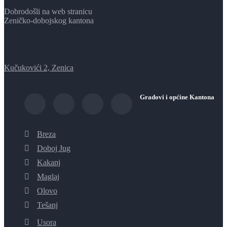
Dobrodošli na web stranicu
Zeničko-dobojskog kantona
Kučukovići 2, Zenica
Gradovi i općine Kantona
Breza
Doboj Jug
Kakanj
Maglaj
Olovo
Tešanj
Usora