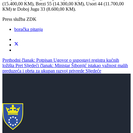
(15.400,00 KM), Brezi 55 (14.300,00 KM), Usori 44 (11.700,00
KM) te Doboj Jugu 33 (8.600,00 KM).
Press služba ZDK
boračka pitanja
Prethodni članak: Potpisan Ugovor o uspostavi registra kućnih
ložišta
Pret
Sljedeći članak: Ministar Šibonjić istakao važnost malih
preduzeća i obrta za ukupan razvoj privrede
Sljedeće