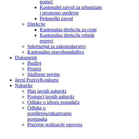
pomoć
Kantonalni zavod za urbanizam
i prostorno uređenje
Pedagoški zavod
Direkcije
Kantonalna direkcija za ceste
Kantonalna direkcija robnih
rezervi
Sekretarijat za zakonodavstvo
Kantonalno pravobranilaštvo
Dokumenti
Budžet
Propisi
Službene novine
Javni Pozivi/Konkursi
Nabavke
Plan javnih nabavki
Postupci javnih nabavki
Odluke o izboru ponuđača
Odluke o
poništenju/otkazivanju
postupaka
Praćenje realizacije ugovora