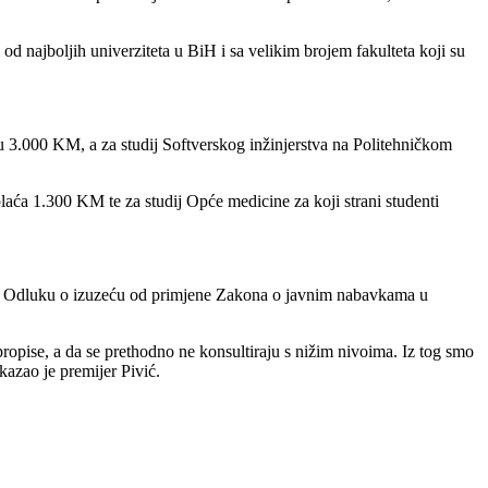
od najboljih univerziteta u BiH i sa velikim brojem fakulteta koji su
ju 3.000 KM, a za studij Softverskog inžinjerstva na Politehničkom
laća 1.300 KM te za studij Opće medicine za koji strani studenti
 i Odluku o izuzeću od primjene Zakona o javnim nabavkama u
propise, a da se prethodno ne konsultiraju s nižim nivoima. Iz tog smo
kazao je premijer Pivić.