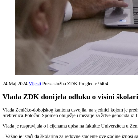
24 Maj 2024
Vijesti
Press služba ZDK
Pregleda: 9404
Vlada ZDK donijela odluku o visini škol
Vlada Zeničko-dobojskog kantona usvojila, na sjednici kojom je pred
Srebrenica-Potočari Spomen obilježje i mezarje za žrtve genocida iz 
Vlada je raspravljala o i cijenama upisa na fakultte Univerziteta u Ze
- Važno je istaći da školarina za redovne studente ove godine iznos