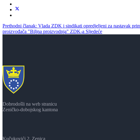
Prethodni članak: Vlada ZDK i sindikati opredjeljeni za nastavak pri
proizvođača "Biljna proizvodnja" ZDK-a
Sljedeće
Dobrodošli na web stranicu
Zeničko-dobojskog kantona
Kučukovići 2, Zenica