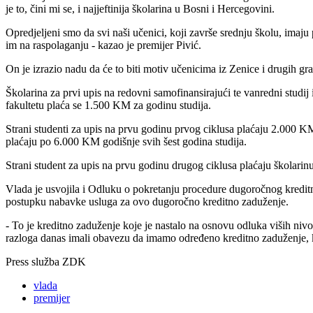
je to, čini mi se, i najjeftinija školarina u Bosni i Hercegovini.
Opredjeljeni smo da svi naši učenici, koji završe srednju školu, imaju
im na raspolaganju - kazao je premijer Pivić.
On je izrazio nadu da će to biti motiv učenicima iz Zenice i drugih
Školarina za prvi upis na redovni samofinansirajući te vanredni studi
fakultetu plaća se 1.500 KM za godinu studija.
Strani studenti za upis na prvu godinu prvog ciklusa plaćaju 2.000 KM
plaćaju po 6.000 KM godišnje svih šest godina studija.
Strani student za upis na prvu godinu drugog ciklusa plaćaju školari
Vlada je usvojila i Odluku o pokretanju procedure dugoročnog kred
postupku nabavke usluga za ovo dugoročno kreditno zaduženje.
- To je kreditno zaduženje koje je nastalo na osnovu odluka viših nivo
razloga danas imali obavezu da imamo određeno kreditno zaduženje, kak
Press služba ZDK
vlada
premijer