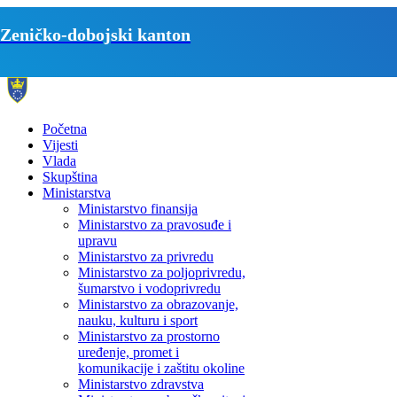
Zeničko-dobojski kanton
Početna
Vijesti
Vlada
Skupština
Ministarstva
Ministarstvo finansija
Ministarstvo za pravosuđe i
upravu
Ministarstvo za privredu
Ministarstvo za poljoprivredu,
šumarstvo i vodoprivredu
Ministarstvo za obrazovanje,
nauku, kulturu i sport
Ministarstvo za prostorno
uređenje, promet i
komunikacije i zaštitu okoline
Ministarstvo zdravstva