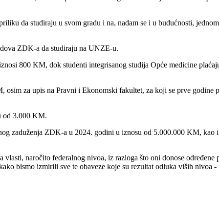
 priliku da studiraju u svom gradu i na, nadam se i u budućnosti, jednom 
 gradova ZDK-a da studiraju na UNZE-u.
j iznosi 800 KM, dok studenti integrisanog studija Opće medicine plaća
, osim za upis na Pravni i Ekonomski fakultet, za koji se prve godine p
nu od 3.000 KM.
itnog zaduženja ZDK-a u 2024. godini u iznosu od 5.000.000 KM, kao
a vlasti, naročito federalnog nivoa, iz razloga što oni donose određene 
o bismo izmirili sve te obaveze koje su rezultat odluka viših nivoa - 