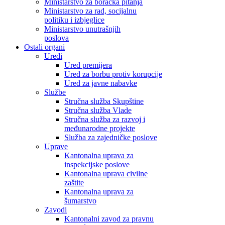
Ministarstvo za boračka pitanja
Ministarstvo za rad, socijalnu
politiku i izbjeglice
Ministarstvo unutrašnjih
poslova
Ostali organi
Uredi
Ured premijera
Ured za borbu protiv korupcije
Ured za javne nabavke
Službe
Stručna služba Skupštine
Stručna služba Vlade
Stručna služba za razvoj i
međunarodne projekte
Služba za zajedničke poslove
Uprave
Kantonalna uprava za
inspekcijske poslove
Kantonalna uprava civilne
zaštite
Kantonalna uprava za
šumarstvo
Zavodi
Kantonalni zavod za pravnu