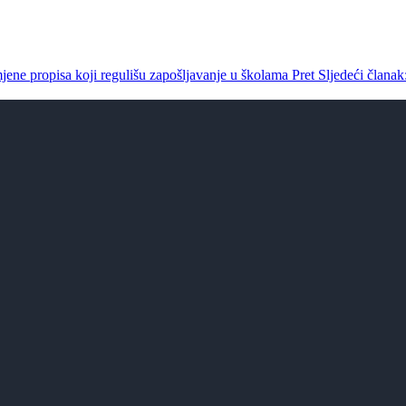
mjene propisa koji regulišu zapošljavanje u školama
Pret
Sljedeći članak