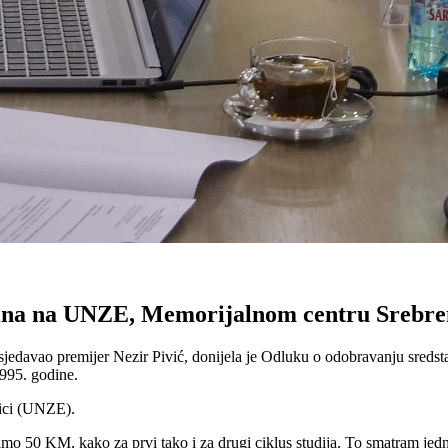
arina na UNZE, Memorijalnom centru Srebre
sjedavao premijer Nezir Pivić, donijela je Odluku o odobravanju sreds
1995. godine.
nici (UNZE).
i samo 50 KM, kako za prvi tako i za drugi ciklus studija. To smatram 