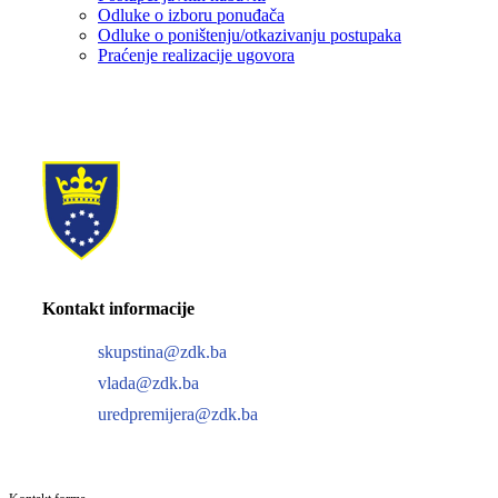
Odluke o izboru ponuđača
Odluke o poništenju/otkazivanju postupaka
Praćenje realizacije ugovora
Kontakt informacije
skupstina@zdk.ba
vlada@zdk.ba
uredpremijera@zdk.ba