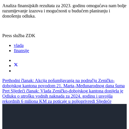
Analiza finansijskih rezultata za 2023. godinu omogućava nam bolje
razumijevanje izazova i mogućnosti u budućem planiranju i
donošenju odluka.
Press služba ZDK
vlada
finansije
Prethodni članak: Akcija pošumljavanja na području Zeničko-
dobojskog kantona povodom 21. Marta–Međunarodnog dana šuma
Pret
Sljedeći članak: Vlada Zeničko-dobojskog kantona donijela je
Odluku o utrošku vodnih naknada za 2024. godinu i usvojila
rekordnih 6 miliona KM za poticaje u poljoprivredi
Sljedeće