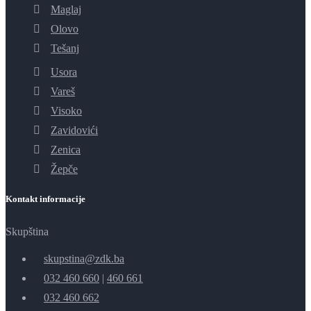
Maglaj
Olovo
Tešanj
Usora
Vareš
Visoko
Zavidovići
Zenica
Žepče
Kontakt informacije
Skupština
skupstina@zdk.ba
032 460 660
|
460 661
032 460 662