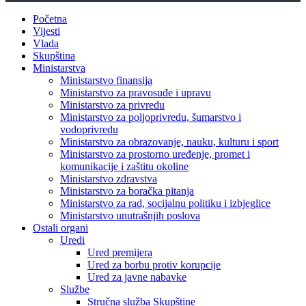
Početna
Vijesti
Vlada
Skupština
Ministarstva
Ministarstvo finansija
Ministarstvo za pravosuđe i upravu
Ministarstvo za privredu
Ministarstvo za poljoprivredu, šumarstvo i
vodoprivredu
Ministarstvo za obrazovanje, nauku, kulturu i sport
Ministarstvo za prostorno uređenje, promet i
komunikacije i zaštitu okoline
Ministarstvo zdravstva
Ministarstvo za boračka pitanja
Ministarstvo za rad, socijalnu politiku i izbjeglice
Ministarstvo unutrašnjih poslova
Ostali organi
Uredi
Ured premijera
Ured za borbu protiv korupcije
Ured za javne nabavke
Službe
Stručna služba Skupštine