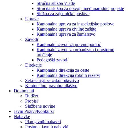
Stručna služba Vlade
Stručna služba za razvoj i međunarodne projekte
Služba za zajedničke poslove
Uprave
Kantonalna uprava za inspekcijske poslove
Kantonalna uprava civilne zaštite
Kantonalna uprava za šumarstvo
Zavodi
Kantonalni zavod za pravnu pomoć
Kantonalni zavod za urbanizam i prostorno
uređenje
Pedagoški zavod
Direkcije
Kantonalna direkcija za ceste
Kantonalna direkcija robnih rezervi
Sekretarijat za zakonodavstvo
Kantonalno pravobranilaštvo
Dokumenti
Budžet
Propisi
Službene novine
Javni Pozivi/Konkursi
Nabavke
Plan javnih nabavki
Postupci javnih nabavki