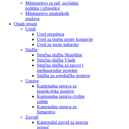
Ministarstvo za rad, socijalnu
politiku i izbjeglice
Ministarstvo unutrašnjih
poslova
Ostali organi
Uredi
Ured premijera
Ured za borbu protiv korupcije
Ured za javne nabavke
Službe
Stručna služba Skupštine
Stručna služba Vlade
Stručna služba za razvoj i
međunarodne projekte
Služba za zajedničke poslove
Uprave
Kantonalna uprava za
inspekcijske poslove
Kantonalna uprava civilne
zaštite
Kantonalna uprava za
šumarstvo
Zavodi
Kantonalni zavod za pravnu
pomoć