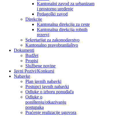
Kantonalni zavod za urbanizam
i prostorno uređenje
Pedagoški zavod
Direkcije
Kantonalna direkcija za ceste
Kantonalna direkcija robnih
rezervi
Sekretarijat za zakonodavstvo
Kantonalno pravobranilaštvo
Dokumenti
Budžet
Propisi
Službene novine
Javni Pozivi/Konkursi
Nabavke
Plan javnih nabavki
Postupci javnih nabavki
Odluke o izboru ponuđača
Odluke o
poništenju/otkazivanju
postupaka
Praćenje realizacije ugovora