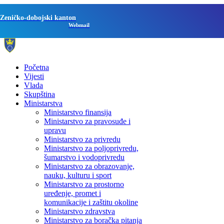
Zeničko-dobojski kanton
Webmail
Početna
Vijesti
Vlada
Skupština
Ministarstva
Ministarstvo finansija
Ministarstvo za pravosuđe i
upravu
Ministarstvo za privredu
Ministarstvo za poljoprivredu,
šumarstvo i vodoprivredu
Ministarstvo za obrazovanje,
nauku, kulturu i sport
Ministarstvo za prostorno
uređenje, promet i
komunikacije i zaštitu okoline
Ministarstvo zdravstva
Ministarstvo za boračka pitanja