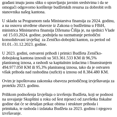
građani imaju jasnu sliku o upravljanju javnim sredstvima i da se
omogući odgovorno korištenje budžetskih resursa za dobrobit svih
stanovnika našeg kantona.
U skladu sa Programom rada Ministarstva finansija za 2024. godinu,
a na osnovu utvrđene obaveze iz Zakona o budžetima u FBiH,
ministrica Ministarstva finansija Dženana Čišija je, na sjednici Vlade
od 15.03.2024. godine, podnijela na razmatranje periodični
konsolidovani izvještaj za Zeničko-dobojski kanton, za period od
01.01.-31.12.2023. godine.
U 2023. godini, ostvareni prihodi i primici Budžeta Zeničko-
dobojskog kantona iznosili su 503.361.533 KM ili 96,5%
planiranog iznosa, a rashodi sa kapitalnim izdacima i finansiranjem
494.977.050 KM ili 95,3% planiranog iznosa, tako da je ostvaren
višak prihoda nad rashodina (suficit) u iznosu od 8.384.480 KM.
Ovim je ispoštovana zakonska obaveza periodičnog izvještavanja za
proteklu 2023. godinu.
Prilikom podnošenja Izvještaja o izvršenju Budžeta, koji se podnosi
na usvajanje Skupštini u roku od šest mjeseci od završetka fiskalne
godine dat će se detaljan prikaz obima i strukture prihoda i
primitaka, te rashoda i izdataka Budžeta za 2023. godinu i njegovo
izvršavanje.