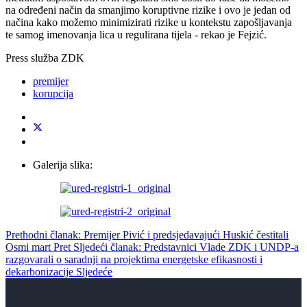
na određeni način da smanjimo koruptivne rizike i ovo je jedan od
načina kako možemo minimizirati rizike u kontekstu zapošljavanja
te samog imenovanja lica u regulirana tijela - rekao je Fejzić.
Press služba ZDK
premijer
korupcija
Galerija slika:
Prethodni članak: Premijer Pivić i predsjedavajući Huskić čestitali
Osmi mart
Pret
Sljedeći članak: Predstavnici Vlade ZDK i UNDP-a
razgovarali o saradnji na projektima energetske efikasnosti i
dekarbonizacije
Sljedeće