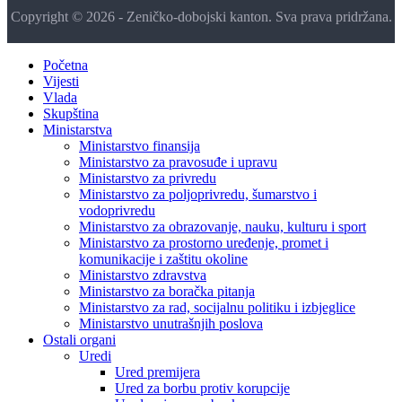
Copyright © 2026 - Zeničko-dobojski kanton. Sva prava pridržana.
Početna
Vijesti
Vlada
Skupština
Ministarstva
Ministarstvo finansija
Ministarstvo za pravosuđe i upravu
Ministarstvo za privredu
Ministarstvo za poljoprivredu, šumarstvo i
vodoprivredu
Ministarstvo za obrazovanje, nauku, kulturu i sport
Ministarstvo za prostorno uređenje, promet i
komunikacije i zaštitu okoline
Ministarstvo zdravstva
Ministarstvo za boračka pitanja
Ministarstvo za rad, socijalnu politiku i izbjeglice
Ministarstvo unutrašnjih poslova
Ostali organi
Uredi
Ured premijera
Ured za borbu protiv korupcije