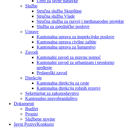
Ured za javne nabavke
Službe
Stručna služba Skupštine
Stručna služba Vlade
Stručna služba za razvoj i međunarodne projekte
Služba za zajedničke poslove
Uprave
Kantonalna uprava za inspekcijske poslove
Kantonalna uprava civilne zaštite
Kantonalna uprava za šumarstvo
Zavodi
Kantonalni zavod za pravnu pomoć
Kantonalni zavod za urbanizam i prostorno
uređenje
Pedagoški zavod
Direkcije
Kantonalna direkcija za ceste
Kantonalna direkcija robnih rezervi
Sekretarijat za zakonodavstvo
Kantonalno pravobranilaštvo
Dokumenti
Budžet
Propisi
Službene novine
Javni Pozivi/Konkursi