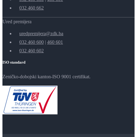
032 460 662
Ured premijera
uredpremijera@zdk.ba
032 460 600
|
460 601
032 460 602
ISO standard
Zeničko-dobojski kanton-ISO 9001 certifikat.