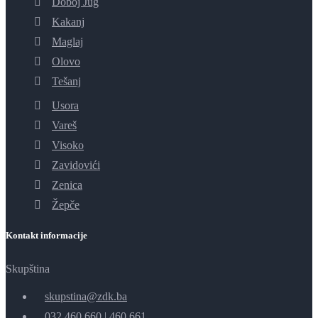
Doboj Jug
Kakanj
Maglaj
Olovo
Tešanj
Usora
Vareš
Visoko
Zavidovići
Zenica
Žepče
Kontakt informacije
Skupština
skupstina@zdk.ba
032 460 660
|
460 661