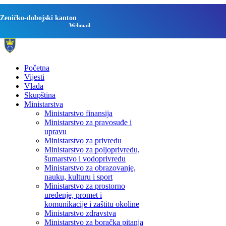
Zeničko-dobojski kanton
Webmail
Početna
Vijesti
Vlada
Skupština
Ministarstva
Ministarstvo finansija
Ministarstvo za pravosuđe i
upravu
Ministarstvo za privredu
Ministarstvo za poljoprivredu,
šumarstvo i vodoprivredu
Ministarstvo za obrazovanje,
nauku, kulturu i sport
Ministarstvo za prostorno
uređenje, promet i
komunikacije i zaštitu okoline
Ministarstvo zdravstva
Ministarstvo za boračka pitanja