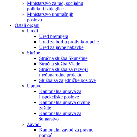
Ministarstvo za rad, socijalnu
politiku i izbjeglice
Ministarstvo unutrašnjih
poslova
Ostali organi
Uredi
Ured premijera
Ured za borbu protiv korupcije
Ured za javne nabavke
Službe
Stručna služba Skupštine
Stručna služba Vlade
Stručna služba za razvoj i
međunarodne projekte
Služba za zajedničke poslove
Uprave
Kantonalna uprava za
inspekcijske poslove
Kantonalna uprava civilne
zaštite
Kantonalna uprava za
šumarstvo
Zavodi
Kantonalni zavod za pravnu
pomoć