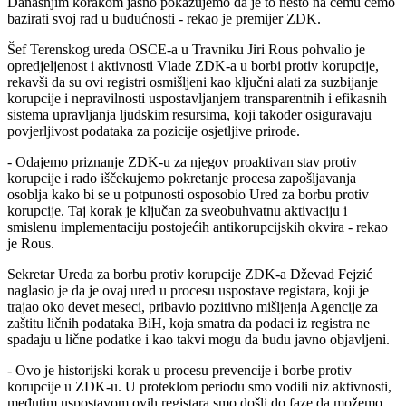
Današnjim korakom jasno pokazujemo da je to nešto na čemu ćemo
bazirati svoj rad u budućnosti - rekao je premijer ZDK.
Šef Terenskog ureda OSCE-a u Travniku Jiri Rous pohvalio je
opredjeljenost i aktivnosti Vlade ZDK-a u borbi protiv korupcije,
rekavši da su ovi registri osmišljeni kao ključni alati za suzbijanje
korupcije i nepravilnosti uspostavljanjem transparentnih i efikasnih
sistema upravljanja ljudskim resursima, koji također osiguravaju
povjerljivost podataka za pozicije osjetljive prirode.
- Odajemo priznanje ZDK-u za njegov proaktivan stav protiv
korupcije i rado iščekujemo pokretanje procesa zapošljavanja
osoblja kako bi se u potpunosti osposobio Ured za borbu protiv
korupcije. Taj korak je ključan za sveobuhvatnu aktivaciju i
smislenu implementaciju postojećih antikorupcijskih okvira - rekao
je Rous.
Sekretar Ureda za borbu protiv korupcije ZDK-a Dževad Fejzić
naglasio je da je ovaj ured u procesu uspostave registara, koji je
trajao oko devet meseci, pribavio pozitivno mišljenja Agencije za
zaštitu ličnih podataka BiH, koja smatra da podaci iz registra ne
spadaju u lične podatke i kao takvi mogu da budu javno objavljeni.
- Ovo je historijski korak u procesu prevencije i borbe protiv
korupcije u ZDK-u. U proteklom periodu smo vodili niz aktivnosti,
međutim uspostavom ovih registara smo došli do faze da možemo