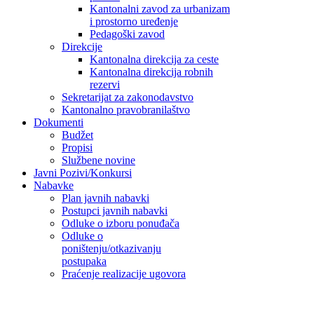
Kantonalni zavod za urbanizam
i prostorno uređenje
Pedagoški zavod
Direkcije
Kantonalna direkcija za ceste
Kantonalna direkcija robnih
rezervi
Sekretarijat za zakonodavstvo
Kantonalno pravobranilaštvo
Dokumenti
Budžet
Propisi
Službene novine
Javni Pozivi/Konkursi
Nabavke
Plan javnih nabavki
Postupci javnih nabavki
Odluke o izboru ponuđača
Odluke o
poništenju/otkazivanju
postupaka
Praćenje realizacije ugovora