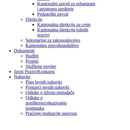
Kantonalni zavod za urbanizam
i prostorno uređenje
Pedagoški zavod
Direkcije
Kantonalna direkcija za ceste
Kantonalna direkcija robnih
rezervi
Sekretarijat za zakonodavstvo
Kantonalno pravobranilaštvo
Dokumenti
Budžet
Propisi
Službene novine
Javni Pozivi/Konkursi
Nabavke
Plan javnih nabavki
Postupci javnih nabavki
Odluke o izboru ponuđača
Odluke o
poništenju/otkazivanju
postupaka
Praćenje realizacije ugovora