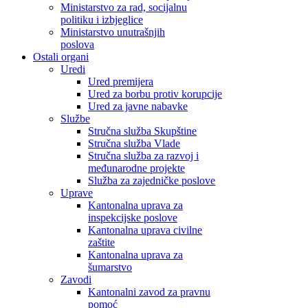
Ministarstvo za rad, socijalnu
politiku i izbjeglice
Ministarstvo unutrašnjih
poslova
Ostali organi
Uredi
Ured premijera
Ured za borbu protiv korupcije
Ured za javne nabavke
Službe
Stručna služba Skupštine
Stručna služba Vlade
Stručna služba za razvoj i
međunarodne projekte
Služba za zajedničke poslove
Uprave
Kantonalna uprava za
inspekcijske poslove
Kantonalna uprava civilne
zaštite
Kantonalna uprava za
šumarstvo
Zavodi
Kantonalni zavod za pravnu
pomoć