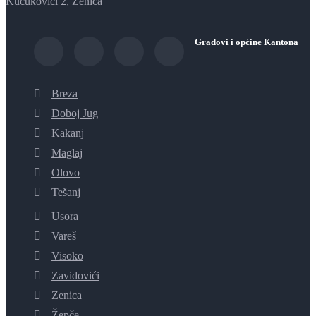
Kučukovići 2, Zenica
Gradovi i općine Kantona
Breza
Doboj Jug
Kakanj
Maglaj
Olovo
Tešanj
Usora
Vareš
Visoko
Zavidovići
Zenica
Žepče