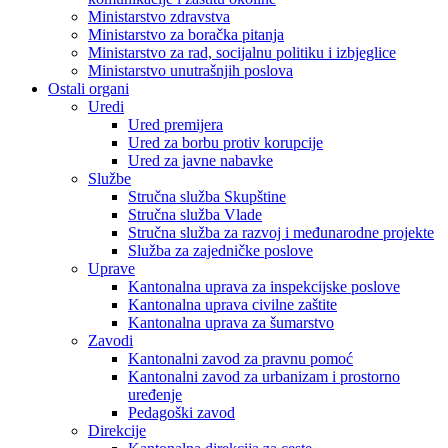
Ministarstvo zdravstva
Ministarstvo za boračka pitanja
Ministarstvo za rad, socijalnu politiku i izbjeglice
Ministarstvo unutrašnjih poslova
Ostali organi
Uredi
Ured premijera
Ured za borbu protiv korupcije
Ured za javne nabavke
Službe
Stručna služba Skupštine
Stručna služba Vlade
Stručna služba za razvoj i međunarodne projekte
Služba za zajedničke poslove
Uprave
Kantonalna uprava za inspekcijske poslove
Kantonalna uprava civilne zaštite
Kantonalna uprava za šumarstvo
Zavodi
Kantonalni zavod za pravnu pomoć
Kantonalni zavod za urbanizam i prostorno
uređenje
Pedagoški zavod
Direkcije