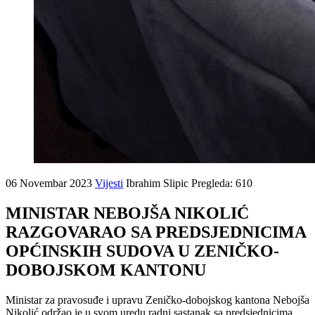
06 Novembar 2023
Vijesti
Ibrahim Slipic
Pregleda: 610
MINISTAR NEBOJŠA NIKOLIĆ
RAZGOVARAO SA PREDSJEDNICIMA
OPĆINSKIH SUDOVA U ZENIČKO-
DOBOJSKOM KANTONU
Ministar za pravosuđe i upravu Zeničko-dobojskog kantona Nebojša
Nikolić održao je u svom uredu radni sastanak sa predsjednicima