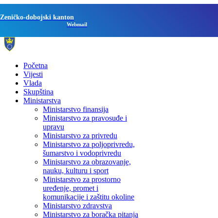
Zeničko-dobojski kanton
Webmail
Početna
Vijesti
Vlada
Skupština
Ministarstva
Ministarstvo finansija
Ministarstvo za pravosuđe i
upravu
Ministarstvo za privredu
Ministarstvo za poljoprivredu,
šumarstvo i vodoprivredu
Ministarstvo za obrazovanje,
nauku, kulturu i sport
Ministarstvo za prostorno
uređenje, promet i
komunikacije i zaštitu okoline
Ministarstvo zdravstva
Ministarstvo za boračka pitanja