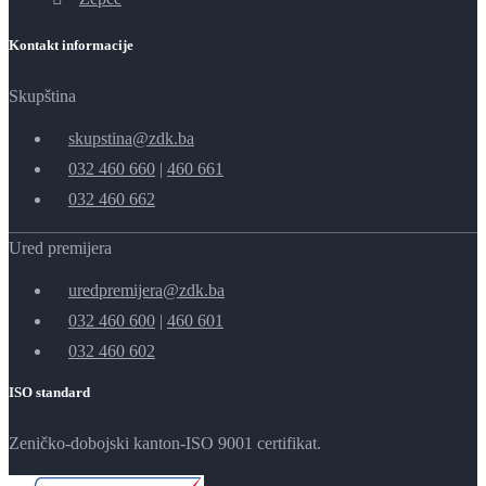
Kontakt informacije
Skupština
skupstina@zdk.ba
032 460 660
|
460 661
032 460 662
Ured premijera
uredpremijera@zdk.ba
032 460 600
|
460 601
032 460 602
ISO standard
Zeničko-dobojski kanton-ISO 9001 certifikat.