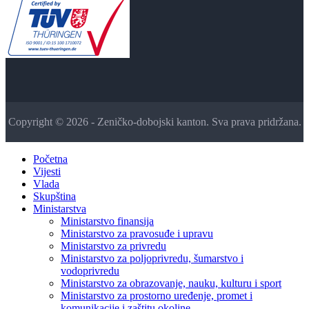
Copyright © 2026 - Zeničko-dobojski kanton. Sva prava pridržana.
Početna
Vijesti
Vlada
Skupština
Ministarstva
Ministarstvo finansija
Ministarstvo za pravosuđe i upravu
Ministarstvo za privredu
Ministarstvo za poljoprivredu, šumarstvo i
vodoprivredu
Ministarstvo za obrazovanje, nauku, kulturu i sport
Ministarstvo za prostorno uređenje, promet i
komunikacije i zaštitu okoline