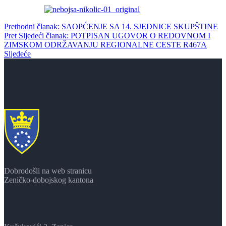
Prethodni članak: SAOPĆENJE SA 14. SJEDNICE SKUPŠTINE
Pret
Sljedeći članak: POTPISAN UGOVOR O REDOVNOM I
ZIMSKOM ODRŽAVANJU REGIONALNE CESTE R467A
Sljedeće
Dobrodošli na web stranicu
Zeničko-dobojskog kantona