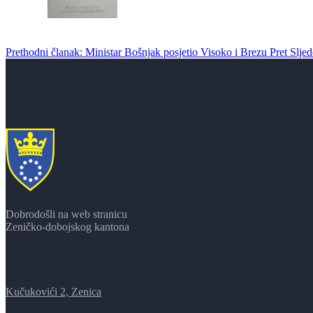
Prethodni članak: Ministar Bošnjak posjetio Visoko i Brezu
Pret
Slje
Dobrodošli na web stranicu
Zeničko-dobojskog kantona
Kučukovići 2, Zenica