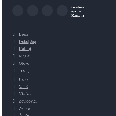
Gradovi i
općine
Kantona
Breza
Doboj Jug
Kakanj
Maglaj
Olovo
Tešanj
Usora
Vareš
Visoko
Zavidovići
Zenica
Žepče