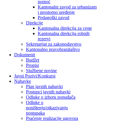
pomoć
Kantonalni zavod za urbanizam
i prostorno uređenje
Pedagoški zavod
Direkcije
Kantonalna direkcija za ceste
Kantonalna direkcija robnih
rezervi
Sekretarijat za zakonodavstvo
Kantonalno pravobranilaštvo
Dokumenti
Budžet
Propisi
Službene novine
Javni Pozivi/Konkursi
Nabavke
Plan javnih nabavki
Postupci javnih nabavki
Odluke o izboru ponuđača
Odluke o
poništenju/otkazivanju
postupaka
Praćenje realizacije ugovora