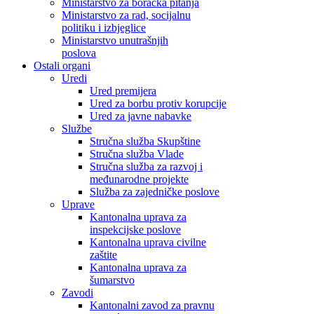
Ministarstvo za boračka pitanja
Ministarstvo za rad, socijalnu
politiku i izbjeglice
Ministarstvo unutrašnjih
poslova
Ostali organi
Uredi
Ured premijera
Ured za borbu protiv korupcije
Ured za javne nabavke
Službe
Stručna služba Skupštine
Stručna služba Vlade
Stručna služba za razvoj i
međunarodne projekte
Služba za zajedničke poslove
Uprave
Kantonalna uprava za
inspekcijske poslove
Kantonalna uprava civilne
zaštite
Kantonalna uprava za
šumarstvo
Zavodi
Kantonalni zavod za pravnu