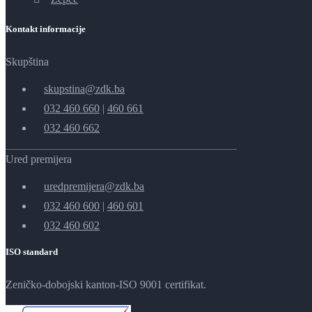
Kontakt informacije
Skupština
skupstina@zdk.ba
032 460 660
|
460 661
032 460 662
Ured premijera
uredpremijera@zdk.ba
032 460 600
|
460 601
032 460 602
ISO standard
Zeničko-dobojski kanton-ISO 9001 certifikat.