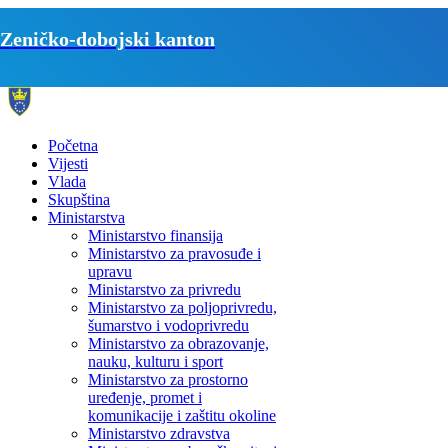
Zeničko-dobojski kanton
Početna
Vijesti
Vlada
Skupština
Ministarstva
Ministarstvo finansija
Ministarstvo za pravosuđe i
upravu
Ministarstvo za privredu
Ministarstvo za poljoprivredu,
šumarstvo i vodoprivredu
Ministarstvo za obrazovanje,
nauku, kulturu i sport
Ministarstvo za prostorno
uređenje, promet i
komunikacije i zaštitu okoline
Ministarstvo zdravstva