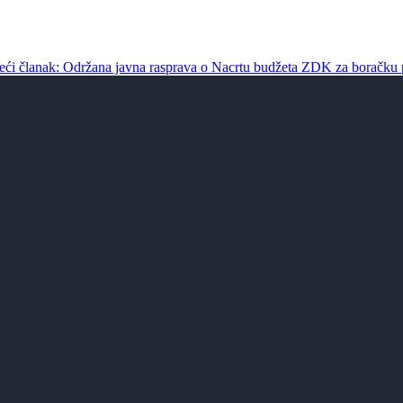
deći članak: Održana javna rasprava o Nacrtu budžeta ZDK za boračku