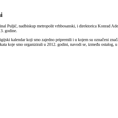
i
nal Puljić, nadbiskup metropolit vrhbosanski, i direktorica Konrad Ad
3. godine.
gijski kalendar koji smo zajedno pripremili i u kojem su označeni značaj
kata koje smo organizirali u 2012. godini, navodi se, između ostalog, u