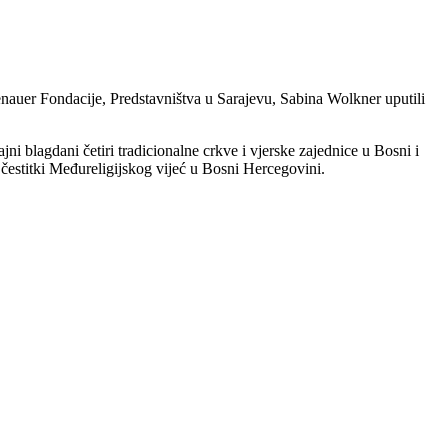
enauer Fondacije, Predstavništva u Sarajevu, Sabina Wolkner uputili
ni blagdani četiri tradicionalne crkve i vjerske zajednice u Bosni i
 čestitki Međureligijskog vijeć u Bosni Hercegovini.