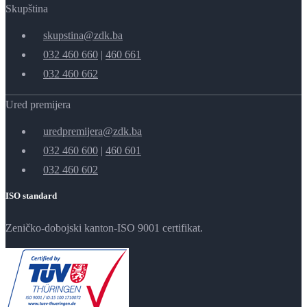
Skupština
skupstina@zdk.ba
032 460 660
|
460 661
032 460 662
Ured premijera
uredpremijera@zdk.ba
032 460 600
|
460 601
032 460 602
ISO standard
Zeničko-dobojski kanton-ISO 9001 certifikat.