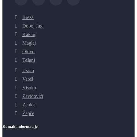
Breza
Doboj Jug
Kakanj
Maglaj
Olovo
Tešanj
Usora
Vareš
Visoko
Zavidovići
Zenica
Žepče
Kontakt informacije