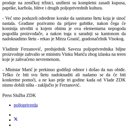
prodaje na zeničkoj tržnici, uništeni su kompletni zasadi kupusa,
paprike, karfiola, blitve i drugih poljoprivrednih kultura.
- Već smo poduzeli određene korake da saniramo štetu koja je sinoć
nastala. Građane pozivamo da prijave gubitke, nakon čega će
komisija utvrditi u kojem obimu je ova elementarna nepogoda
pogodila proizvođače, a nakon toga u saradnji sa kantonom da
nadoknadimo štetu - rekao je Mirza Granić, gradonačelnik Visokog.
Vladimir Ferzanović, predsjednik Saveza poljoprivrednika biljne
proizvodnje zahvalio se ministru Vinku Mariću zbog izlaska na teren
koje je zahvaćeno nevremenom.
- Ministar Marić je prekinuo godišnji odmor i došao da nas obiđe.
Teško će biti svu štetu nadoknaditi ali nadamo se da će biti
konkretne pomoći, a ne kao prije tri godine kada od Vlade ZDK
nismo dobili ništa - zaključio je Ferzanović.
Press Služba ZDK
poljoprivreda