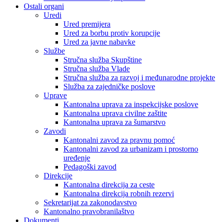
Ostali organi
Uredi
Ured premijera
Ured za borbu protiv korupcije
Ured za javne nabavke
Službe
Stručna služba Skupštine
Stručna služba Vlade
Stručna služba za razvoj i međunarodne projekte
Služba za zajedničke poslove
Uprave
Kantonalna uprava za inspekcijske poslove
Kantonalna uprava civilne zaštite
Kantonalna uprava za šumarstvo
Zavodi
Kantonalni zavod za pravnu pomoć
Kantonalni zavod za urbanizam i prostorno
uređenje
Pedagoški zavod
Direkcije
Kantonalna direkcija za ceste
Kantonalna direkcija robnih rezervi
Sekretarijat za zakonodavstvo
Kantonalno pravobranilaštvo
Dokumenti