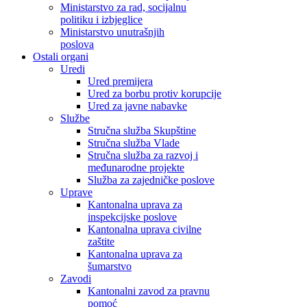
Ministarstvo za rad, socijalnu
politiku i izbjeglice
Ministarstvo unutrašnjih
poslova
Ostali organi
Uredi
Ured premijera
Ured za borbu protiv korupcije
Ured za javne nabavke
Službe
Stručna služba Skupštine
Stručna služba Vlade
Stručna služba za razvoj i
međunarodne projekte
Služba za zajedničke poslove
Uprave
Kantonalna uprava za
inspekcijske poslove
Kantonalna uprava civilne
zaštite
Kantonalna uprava za
šumarstvo
Zavodi
Kantonalni zavod za pravnu
pomoć