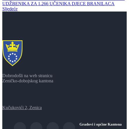
UDŽBENIKA ZA 1.266 UČENIKA DJECE BRANILACA
Sljedeće
Dobrodošli na web stranicu
Zeničko-dobojskog kantona
Kučukovići 2, Zenica
Gradovi i općine Kantona