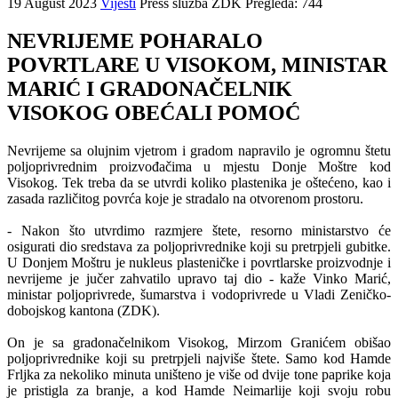
19 August 2023
Vijesti
Press služba ZDK
Pregleda: 744
NEVRIJEME POHARALO
POVRTLARE U VISOKOM, MINISTAR
MARIĆ I GRADONAČELNIK
VISOKOG OBEĆALI POMOĆ
Nevrijeme sa olujnim vjetrom i gradom napravilo je ogromnu štetu
poljoprivrednim proizvođačima u mjestu Donje Moštre kod
Visokog. Tek treba da se utvrdi koliko plastenika je oštećeno, kao i
zasada različitog povrća koje je stradalo na otvorenom prostoru.
- Nakon što utvrdimo razmjere štete, resorno ministarstvo će
osigurati dio sredstava za poljoprivrednike koji su pretrpjeli gubitke.
U Donjem Moštru je nukleus plasteničke i povrtlarske proizvodnje i
nevrijeme je jučer zahvatilo upravo taj dio - kaže Vinko Marić,
ministar poljoprivrede, šumarstva i vodoprivrede u Vladi Zeničko-
dobojskog kantona (ZDK).
On je sa gradonačelnikom Visokog, Mirzom Granićem obišao
poljoprivrednike koji su pretrpjeli najviše štete. Samo kod Hamde
Frljka za nekoliko minuta uništeno je više od dvije tone paprike koja
je pristigla za branje, a kod Hamde Neimarlije koji svoju robu