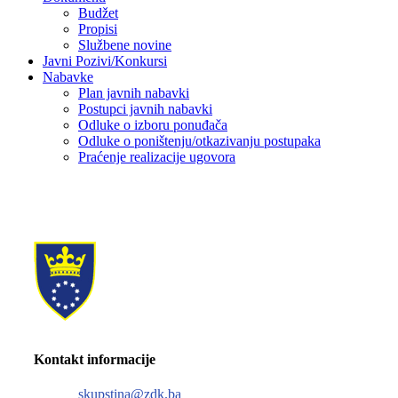
Budžet
Propisi
Službene novine
Javni Pozivi/Konkursi
Nabavke
Plan javnih nabavki
Postupci javnih nabavki
Odluke o izboru ponuđača
Odluke o poništenju/otkazivanju postupaka
Praćenje realizacije ugovora
Kontakt informacije
skupstina@zdk.ba