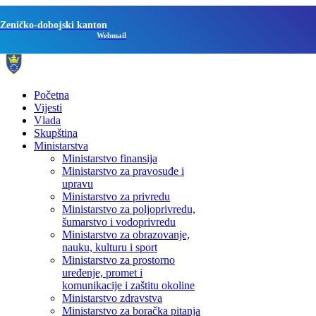
Zeničko-dobojski kanton
Webmail
Početna
Vijesti
Vlada
Skupština
Ministarstva
Ministarstvo finansija
Ministarstvo za pravosuđe i
upravu
Ministarstvo za privredu
Ministarstvo za poljoprivredu,
šumarstvo i vodoprivredu
Ministarstvo za obrazovanje,
nauku, kulturu i sport
Ministarstvo za prostorno
uređenje, promet i
komunikacije i zaštitu okoline
Ministarstvo zdravstva
Ministarstvo za boračka pitanja