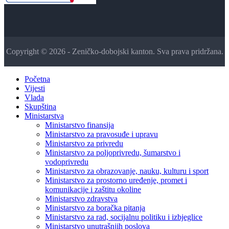
Copyright © 2026 - Zeničko-dobojski kanton. Sva prava pridržana.
Početna
Vijesti
Vlada
Skupština
Ministarstva
Ministarstvo finansija
Ministarstvo za pravosuđe i upravu
Ministarstvo za privredu
Ministarstvo za poljoprivredu, šumarstvo i
vodoprivredu
Ministarstvo za obrazovanje, nauku, kulturu i sport
Ministarstvo za prostorno uređenje, promet i
komunikacije i zaštitu okoline
Ministarstvo zdravstva
Ministarstvo za boračka pitanja
Ministarstvo za rad, socijalnu politiku i izbjeglice
Ministarstvo unutrašnjih poslova