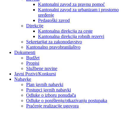
Kantonalni zavod za pravnu pomoć
Kantonalni zavod za urbanizam i prostorno
uređenje
Pedagoški zavod
Direkcije
Kantonalna direkcija za ceste
Kantonalna direkcija robnih rezervi
Sekretarijat za zakonodavstvo
Kantonalno pravobranilaštvo
Dokumenti
Budžet
Propisi
Službene novine
Javni Pozivi/Konkursi
Nabavke
Plan javnih nabavki
Postupci javnih nabavki
Odluke o izboru ponuđača
Odluke o poništenju/otkazivanju postupaka
Praćenje realizacije ugovora