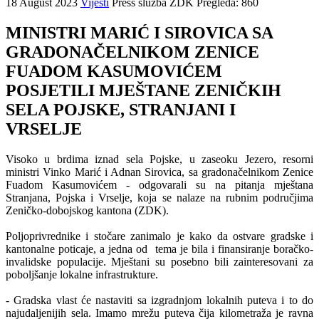
18 August 2023
Vijesti
Press služba ZDK
Pregleda: 860
MINISTRI MARIĆ I SIROVICA SA
GRADONAČELNIKOM ZENICE
FUADOM KASUMOVIĆEM
POSJETILI MJEŠTANE ZENIČKIH
SELA POJSKE, STRANJANI I
VRSELJE
Visoko u brdima iznad sela Pojske, u zaseoku Jezero, resorni
ministri Vinko Marić i Adnan Sirovica, sa gradonačelnikom Zenice
Fuadom Kasumovićem - odgovarali su na pitanja mještana
Stranjana, Pojska i Vrselje, koja se nalaze na rubnim područjima
Zeničko-dobojskog kantona (ZDK).
Poljoprivrednike i stočare zanimalo je kako da ostvare gradske i
kantonalne poticaje, a jedna od tema je bila i finansiranje boračko-
invalidske populacije. Mještani su posebno bili zainteresovani za
poboljšanje lokalne infrastrukture.
- Gradska vlast će nastaviti sa izgradnjom lokalnih puteva i to do
najudaljenijih sela. Imamo mrežu puteva čija kilometraža je ravna