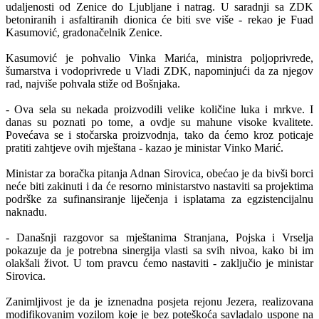
udaljenosti od Zenice do Ljubljane i natrag. U saradnji sa ZDK
betoniranih i asfaltiranih dionica će biti sve više - rekao je Fuad
Kasumović, gradonačelnik Zenice.
Kasumović je pohvalio Vinka Marića, ministra poljoprivrede,
šumarstva i vodoprivrede u Vladi ZDK, napominjući da za njegov
rad, najviše pohvala stiže od Bošnjaka.
- Ova sela su nekada proizvodili velike količine luka i mrkve. I
danas su poznati po tome, a ovdje su mahune visoke kvalitete.
Povećava se i stočarska proizvodnja, tako da ćemo kroz poticaje
pratiti zahtjeve ovih mještana - kazao je ministar Vinko Marić.
Ministar za boračka pitanja Adnan Sirovica, obećao je da bivši borci
neće biti zakinuti i da će resorno ministarstvo nastaviti sa projektima
podrške za sufinansiranje liječenja i isplatama za egzistencijalnu
naknadu.
- Današnji razgovor sa mještanima Stranjana, Pojska i Vrselja
pokazuje da je potrebna sinergija vlasti sa svih nivoa, kako bi im
olakšali život. U tom pravcu ćemo nastaviti - zaključio je ministar
Sirovica.
Zanimljivost je da je iznenadna posjeta rejonu Jezera, realizovana
modifikovanim vozilom koje je bez poteškoća savladalo uspone na