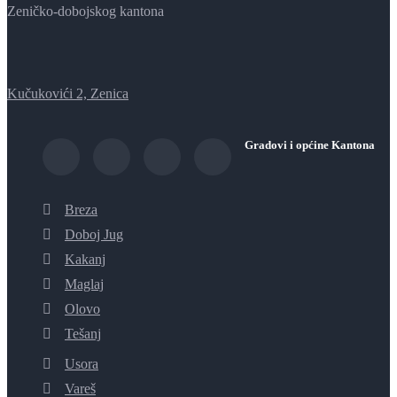
Zeničko-dobojskog kantona
Kučukovići 2, Zenica
Gradovi i općine Kantona
Breza
Doboj Jug
Kakanj
Maglaj
Olovo
Tešanj
Usora
Vareš