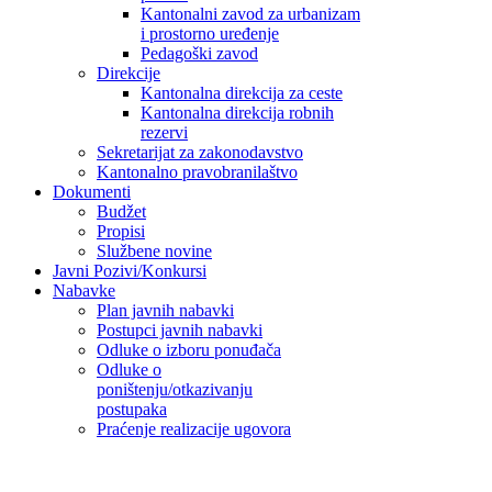
Kantonalni zavod za urbanizam
i prostorno uređenje
Pedagoški zavod
Direkcije
Kantonalna direkcija za ceste
Kantonalna direkcija robnih
rezervi
Sekretarijat za zakonodavstvo
Kantonalno pravobranilaštvo
Dokumenti
Budžet
Propisi
Službene novine
Javni Pozivi/Konkursi
Nabavke
Plan javnih nabavki
Postupci javnih nabavki
Odluke o izboru ponuđača
Odluke o
poništenju/otkazivanju
postupaka
Praćenje realizacije ugovora