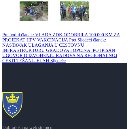
Prethodni članak: VLADA ZDK ODOBRILA 100.000 KM ZA
PROJEKAT HPV VAKCINACIJA
Pret
Sljedeći članak:
NASTAVAK ULAGANJA U CESTOVNU
INFRASTRUKTURU GRADOVA I OPĆINA: POTPISAN
UGOVOR O IZVOĐENJU RADOVA NA REGIONALNOJ
CESTI TEŠANJ-JELAH
Sljedeće
Dobrodošli na web stranicu