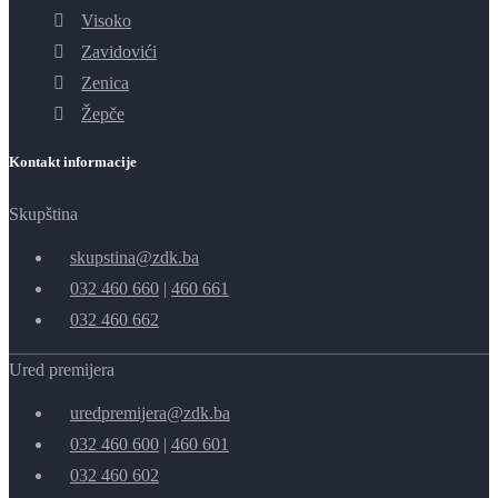
Visoko
Zavidovići
Zenica
Žepče
Kontakt informacije
Skupština
skupstina@zdk.ba
032 460 660
|
460 661
032 460 662
Ured premijera
uredpremijera@zdk.ba
032 460 600
|
460 601
032 460 602