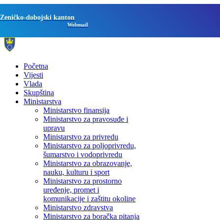
Zeničko-dobojski kanton
Webmail
Početna
Vijesti
Vlada
Skupština
Ministarstva
Ministarstvo finansija
Ministarstvo za pravosuđe i
upravu
Ministarstvo za privredu
Ministarstvo za poljoprivredu,
šumarstvo i vodoprivredu
Ministarstvo za obrazovanje,
nauku, kulturu i sport
Ministarstvo za prostorno
uređenje, promet i
komunikacije i zaštitu okoline
Ministarstvo zdravstva
Ministarstvo za boračka pitanja