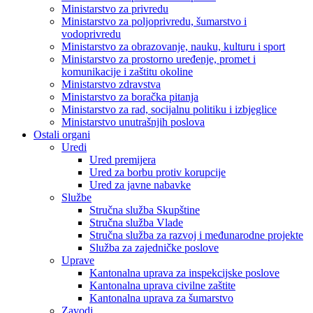
Ministarstvo za privredu
Ministarstvo za poljoprivredu, šumarstvo i
vodoprivredu
Ministarstvo za obrazovanje, nauku, kulturu i sport
Ministarstvo za prostorno uređenje, promet i
komunikacije i zaštitu okoline
Ministarstvo zdravstva
Ministarstvo za boračka pitanja
Ministarstvo za rad, socijalnu politiku i izbjeglice
Ministarstvo unutrašnjih poslova
Ostali organi
Uredi
Ured premijera
Ured za borbu protiv korupcije
Ured za javne nabavke
Službe
Stručna služba Skupštine
Stručna služba Vlade
Stručna služba za razvoj i međunarodne projekte
Služba za zajedničke poslove
Uprave
Kantonalna uprava za inspekcijske poslove
Kantonalna uprava civilne zaštite
Kantonalna uprava za šumarstvo
Zavodi