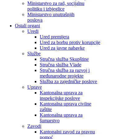
Ministarstvo za rad, socijalnu
politiku i izbjeglice
Ministarstvo unutrašnjih
poslova
Ostali organi
Uredi
Ured premijera
Ured za borbu protiv korupcije
Ured za javne nabavke
Službe
Stručna služba Skupštine
Stručna služba Vlade
Stručna služba za razvoj i
međunarodne projekte
Služba za zajedničke poslove
Uprave
Kantonalna uprava za
inspekcijske poslove
Kantonalna uprava civilne
zaštite
Kantonalna uprava za
šumarstvo
Zavodi
Kantonalni zavod za pravnu
pomoć