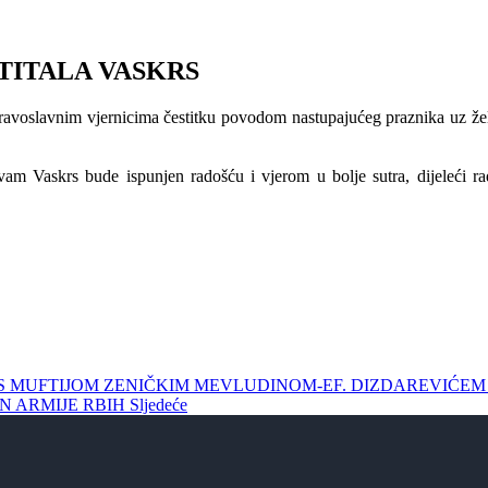
TITALA VASKRS
oslavnim vjernicima čestitku povodom nastupajućeg praznika uz želju 
m Vaskrs bude ispunjen radošću i vjerom u bolje sutra, dijeleći rad
LA S MUFTIJOM ZENIČKIM MEVLUDINOM-EF. DIZDAREVIĆE
AN ARMIJE RBIH
Sljedeće