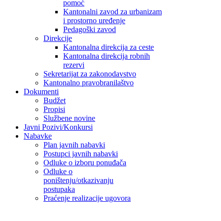
pomoć
Kantonalni zavod za urbanizam
i prostorno uređenje
Pedagoški zavod
Direkcije
Kantonalna direkcija za ceste
Kantonalna direkcija robnih
rezervi
Sekretarijat za zakonodavstvo
Kantonalno pravobranilaštvo
Dokumenti
Budžet
Propisi
Službene novine
Javni Pozivi/Konkursi
Nabavke
Plan javnih nabavki
Postupci javnih nabavki
Odluke o izboru ponuđača
Odluke o
poništenju/otkazivanju
postupaka
Praćenje realizacije ugovora