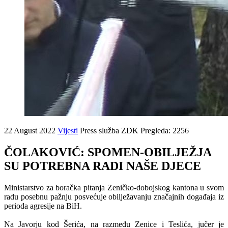
22 August 2022
Vijesti
Press služba ZDK
Pregleda: 2256
ČOLAKOVIĆ: SPOMEN-OBILJEŽJA
SU POTREBNA RADI NAŠE DJECE
Ministarstvo za boračka pitanja Zeničko-dobojskog kantona u svom
radu posebnu pažnju posvećuje obilježavanju značajnih događaja iz
perioda agresije na BiH.
Na Javorju kod Šerića, na razmeđu Zenice i Teslića, jučer je