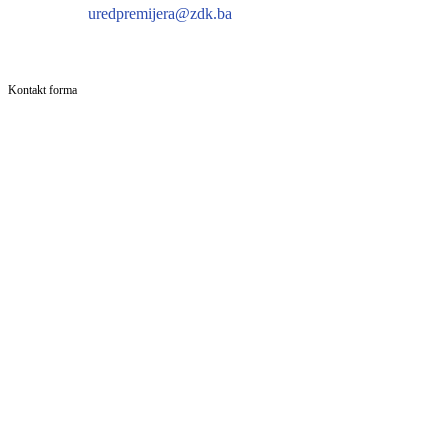
uredpremijera@zdk.ba
Kontakt forma