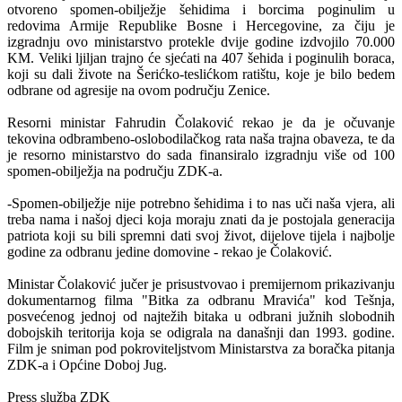
otvoreno spomen-obilježje šehidima i borcima poginulim u
redovima Armije Republike Bosne i Hercegovine, za čiju je
izgradnju ovo ministarstvo protekle dvije godine izdvojilo 70.000
KM. Veliki ljiljan trajno će sjećati na 407 šehida i poginulih boraca,
koji su dali živote na Šerićko-teslićkom ratištu, koje je bilo bedem
odbrane od agresije na ovom području Zenice.
Resorni ministar Fahrudin Čolaković rekao je da je očuvanje
tekovina odbrambeno-oslobodilačkog rata naša trajna obaveza, te da
je resorno ministarstvo do sada finansiralo izgradnju više od 100
spomen-obilježja na području ZDK-a.
-Spomen-obilježje nije potrebno šehidima i to nas uči naša vjera, ali
treba nama i našoj djeci koja moraju znati da je postojala generacija
patriota koji su bili spremni dati svoj život, dijelove tijela i najbolje
godine za odbranu jedine domovine - rekao je Čolaković.
Ministar Čolaković jučer je prisustvovao i premijernom prikazivanju
dokumentarnog filma "Bitka za odbranu Mravića" kod Tešnja,
posvećenog jednoj od najtežih bitaka u odbrani južnih slobodnih
dobojskih teritorija koja se odigrala na današnji dan 1993. godine.
Film je sniman pod pokroviteljstvom Ministarstva za boračka pitanja
ZDK-a i Općine Doboj Jug.
Press služba ZDK