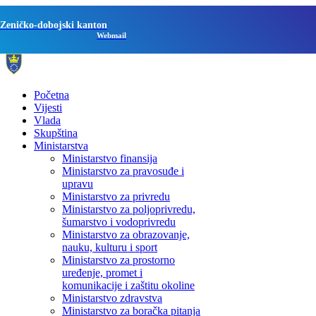
Zeničko-dobojski kanton
Webmail
Početna
Vijesti
Vlada
Skupština
Ministarstva
Ministarstvo finansija
Ministarstvo za pravosuđe i
upravu
Ministarstvo za privredu
Ministarstvo za poljoprivredu,
šumarstvo i vodoprivredu
Ministarstvo za obrazovanje,
nauku, kulturu i sport
Ministarstvo za prostorno
uređenje, promet i
komunikacije i zaštitu okoline
Ministarstvo zdravstva
Ministarstvo za boračka pitanja