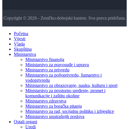
Copyright © 2026 - Zeničko-dobojski kanton. Sva prava pridržana.
Početna
Vijesti
Vlada
Skupština
Ministarstva
Ministarstvo finansija
Ministarstvo za pravosuđe i upravu
Ministarstvo za privredu
Ministarstvo za poljoprivredu, šumarstvo i
vodoprivredu
Ministarstvo za obrazovanje, nauku, kulturu i sport
Ministarstvo za prostorno uređenje, promet i
komunikacije i zaštitu okoline
Ministarstvo zdravstva
Ministarstvo za boračka pitanja
Ministarstvo za rad, socijalnu politiku i izbjeglice
Ministarstvo unutrašnjih poslova
Ostali organi
Uredi