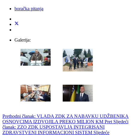
boračka pitanja
Galerija:
Prethodni članak: VLADA ZDK ZA NABAVKU UDŽBENIKA
OSNOVCIMA IZDVOJILA PREKO MILION KM
Pret
Sljedeći
članak: ZZO ZDK USPOSTAVLJA INTEGRISANI
ZDRAVSTVENI INFORMACIONI SISTEM
Sljedeće