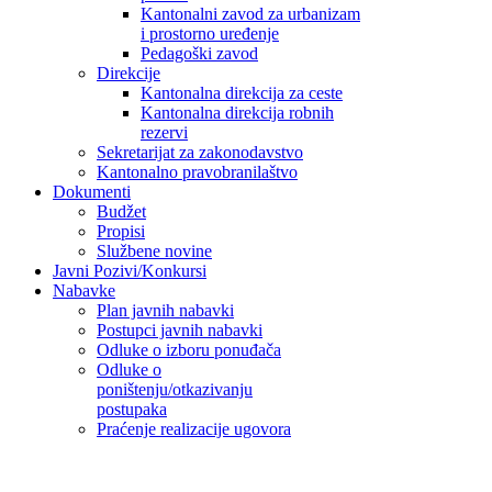
Kantonalni zavod za urbanizam
i prostorno uređenje
Pedagoški zavod
Direkcije
Kantonalna direkcija za ceste
Kantonalna direkcija robnih
rezervi
Sekretarijat za zakonodavstvo
Kantonalno pravobranilaštvo
Dokumenti
Budžet
Propisi
Službene novine
Javni Pozivi/Konkursi
Nabavke
Plan javnih nabavki
Postupci javnih nabavki
Odluke o izboru ponuđača
Odluke o
poništenju/otkazivanju
postupaka
Praćenje realizacije ugovora