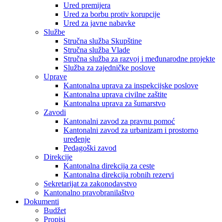
Ured premijera
Ured za borbu protiv korupcije
Ured za javne nabavke
Službe
Stručna služba Skupštine
Stručna služba Vlade
Stručna služba za razvoj i međunarodne projekte
Služba za zajedničke poslove
Uprave
Kantonalna uprava za inspekcijske poslove
Kantonalna uprava civilne zaštite
Kantonalna uprava za šumarstvo
Zavodi
Kantonalni zavod za pravnu pomoć
Kantonalni zavod za urbanizam i prostorno
uređenje
Pedagoški zavod
Direkcije
Kantonalna direkcija za ceste
Kantonalna direkcija robnih rezervi
Sekretarijat za zakonodavstvo
Kantonalno pravobranilaštvo
Dokumenti
Budžet
Propisi