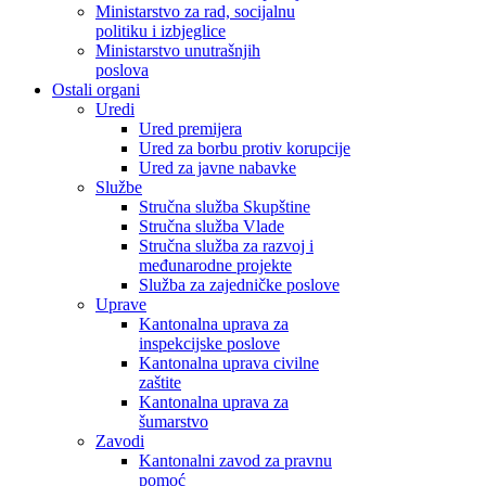
Ministarstvo za rad, socijalnu
politiku i izbjeglice
Ministarstvo unutrašnjih
poslova
Ostali organi
Uredi
Ured premijera
Ured za borbu protiv korupcije
Ured za javne nabavke
Službe
Stručna služba Skupštine
Stručna služba Vlade
Stručna služba za razvoj i
međunarodne projekte
Služba za zajedničke poslove
Uprave
Kantonalna uprava za
inspekcijske poslove
Kantonalna uprava civilne
zaštite
Kantonalna uprava za
šumarstvo
Zavodi
Kantonalni zavod za pravnu
pomoć