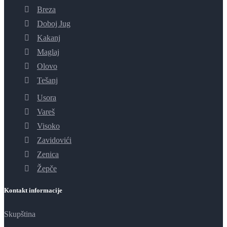
Breza
Doboj Jug
Kakanj
Maglaj
Olovo
Tešanj
Usora
Vareš
Visoko
Zavidovići
Zenica
Žepče
Kontakt informacije
Skupština