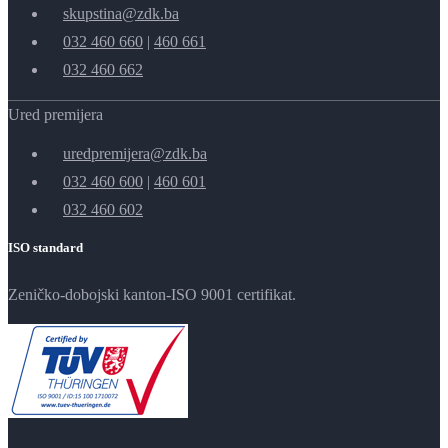
skupstina@zdk.ba
032 460 660
|
460 661
032 460 662
Ured premijera
uredpremijera@zdk.ba
032 460 600
|
460 601
032 460 602
ISO standard
Zeničko-dobojski kanton-ISO 9001 certifikat.