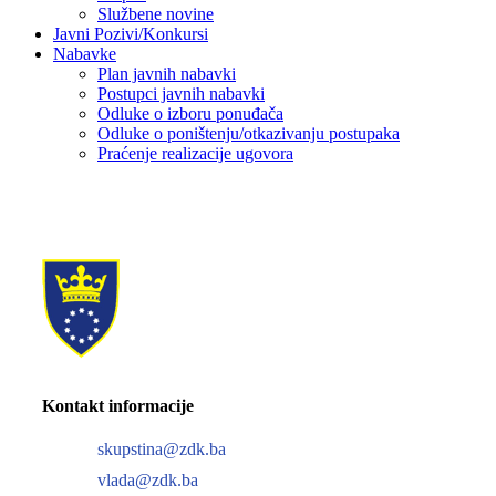
Službene novine
Javni Pozivi/Konkursi
Nabavke
Plan javnih nabavki
Postupci javnih nabavki
Odluke o izboru ponuđača
Odluke o poništenju/otkazivanju postupaka
Praćenje realizacije ugovora
Kontakt informacije
skupstina@zdk.ba
vlada@zdk.ba