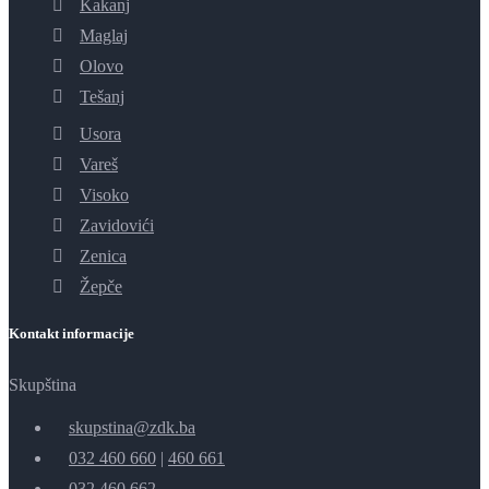
Kakanj
Maglaj
Olovo
Tešanj
Usora
Vareš
Visoko
Zavidovići
Zenica
Žepče
Kontakt informacije
Skupština
skupstina@zdk.ba
032 460 660
|
460 661
032 460 662