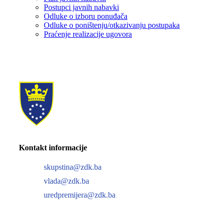
Postupci javnih nabavki
Odluke o izboru ponuđača
Odluke o poništenju/otkazivanju postupaka
Praćenje realizacije ugovora
Kontakt informacije
skupstina@zdk.ba
vlada@zdk.ba
uredpremijera@zdk.ba