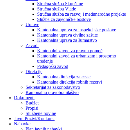
Stručna služba Skupštine
Stručna služba Vlade
Stručna služba za razvoj i međunarodne projekte
Služba za zajedničke poslove
Uprave
Kantonalna uprava za inspekcijske poslove
Kantonalna uprava civilne zaštite
Kantonalna uprava za šumarstvo
Zavodi
Kantonalni zavod za pravnu pomoć
Kantonalni zavod za urbanizam i prostorno
uređenje
Pedagoški zavod
Direkcije
Kantonalna direkcija za ceste
Kantonalna direkcija robnih rezervi
Sekretarijat za zakonodavstvo
Kantonalno pravobranilaštvo
Dokumenti
Budžet
Propisi
Službene novine
Javni Pozivi/Konkursi
Nabavke
Plan javnih nabavki