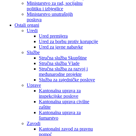
Ministarstvo za rad, socijalnu
politiku i izbjeglice
Ministarstvo unutrašnjih
poslova
Ostali organi
Uredi
Ured premijera
Ured za borbu protiv korupcije
Ured za javne nabavke
Službe
Stručna služba Skupštine
Stručna služba Vlade
Stručna služba za razvoj i
međunarodne projekte
Služba za zajedničke poslove
Uprave
Kantonalna uprava za
inspekcijske poslove
Kantonalna uprava civilne
zaštite
Kantonalna uprava za
šumarstvo
Zavodi
Kantonalni zavod za pravnu
pomoć