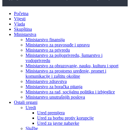
Početna
Vijesti
Vlada
Skupština
Ministarstva
Ministarstvo finansija
Ministarstvo za pravosuđe i upravu
Ministarstvo za privredu
Ministarstvo za poljoprivredu, šumarstvo i
vodoprivredu
Ministarstvo za obrazovanje, nauku, kulturu i sport
Ministarstvo za prostorno uređenje, promet i
komunikacije i zaštitu okoline
Ministarstvo zdravstva
Ministarstvo za boračka pitanja
Ministarstvo za rad, socijalnu politiku i izbjeglice
Ministarstvo unutrašnjih poslova
Ostali organi
Uredi
Ured premijera
Ured za borbu protiv korupcije
Ured za javne nabavke
Službe