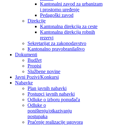
Kantonalni zavod za urbanizam
i prostorno uređenje
Pedagoški zavod
Direkcije
Kantonalna direkcija za ceste
Kantonalna direkcija robnih
rezervi
Sekretarijat za zakonodavstvo
Kantonalno pravobranilaštvo
Dokumenti
Budžet
Propisi
Službene novine
Javni Pozivi/Konkursi
Nabavke
Plan javnih nabavki
Postupci javnih nabavki
Odluke o izboru ponuđača
Odluke o
poništenju/otkazivanju
postupaka
Praćenje realizacije ugovora