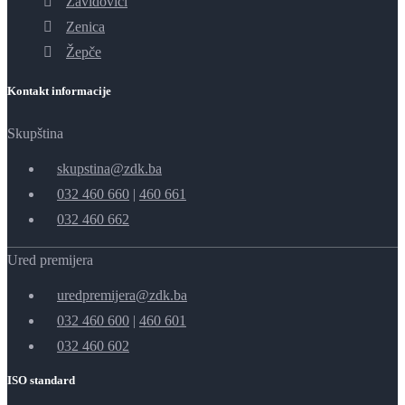
Zavidovići
Zenica
Žepče
Kontakt informacije
Skupština
skupstina@zdk.ba
032 460 660
|
460 661
032 460 662
Ured premijera
uredpremijera@zdk.ba
032 460 600
|
460 601
032 460 602
ISO standard