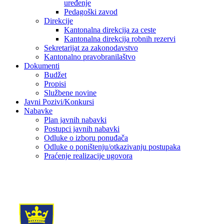
uređenje
Pedagoški zavod
Direkcije
Kantonalna direkcija za ceste
Kantonalna direkcija robnih rezervi
Sekretarijat za zakonodavstvo
Kantonalno pravobranilaštvo
Dokumenti
Budžet
Propisi
Službene novine
Javni Pozivi/Konkursi
Nabavke
Plan javnih nabavki
Postupci javnih nabavki
Odluke o izboru ponuđača
Odluke o poništenju/otkazivanju postupaka
Praćenje realizacije ugovora