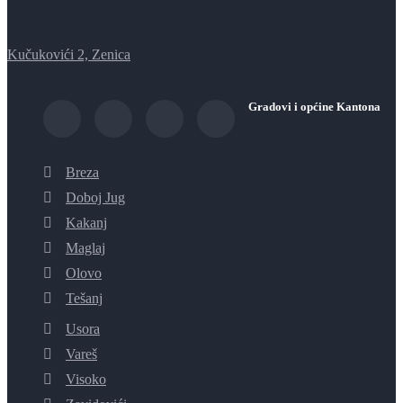
Kučukovići 2, Zenica
Gradovi i općine Kantona
Breza
Doboj Jug
Kakanj
Maglaj
Olovo
Tešanj
Usora
Vareš
Visoko