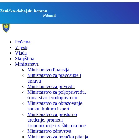
Zeničko-dobojski kanton
Webmail
Početna
Vijesti
Vlada
Skupština
Ministarstva
Ministarstvo finansija
Ministarstvo za pravosuđe i
upravu
Ministarstvo za privredu
Ministarstvo za poljoprivredu,
šumarstvo i vodoprivredu
Ministarstvo za obrazovanje,
nauku, kulturu i sport
Ministarstvo za prostorno
uređenje, promet i
komunikacije i zaštitu okoline
Ministarstvo zdravstva
Ministarstvo za boračka pitanja