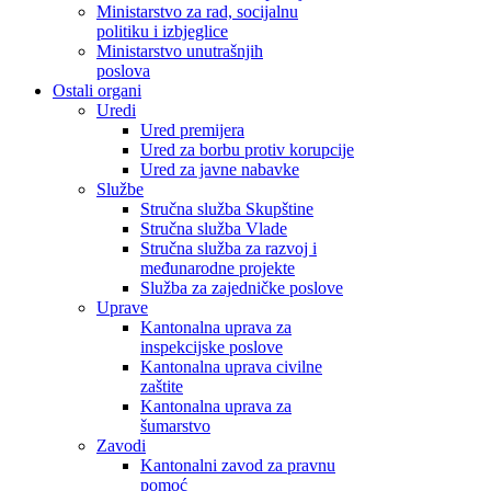
Ministarstvo za rad, socijalnu
politiku i izbjeglice
Ministarstvo unutrašnjih
poslova
Ostali organi
Uredi
Ured premijera
Ured za borbu protiv korupcije
Ured za javne nabavke
Službe
Stručna služba Skupštine
Stručna služba Vlade
Stručna služba za razvoj i
međunarodne projekte
Služba za zajedničke poslove
Uprave
Kantonalna uprava za
inspekcijske poslove
Kantonalna uprava civilne
zaštite
Kantonalna uprava za
šumarstvo
Zavodi
Kantonalni zavod za pravnu
pomoć