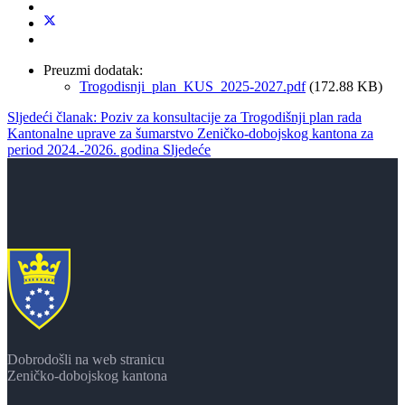
Preuzmi dodatak:
Trogodisnji_plan_KUS_2025-2027.pdf
(172.88 KB)
Sljedeći članak: Poziv za konsultacije za Trogodišnji plan rada
Kantonalne uprave za šumarstvo Zeničko-dobojskog kantona za
period 2024.-2026. godina
Sljedeće
Dobrodošli na web stranicu
Zeničko-dobojskog kantona