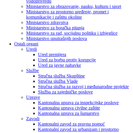
vodoprivredu
Ministarstvo za obrazovanje, nauku, kulturu i sport
Ministarstvo za prostorno uređenje, promet i
komunikacije i zaštitu okoline
Ministarstvo zdravstva
Ministarstvo za boračka pitanja
Ministarstvo za rad, socijalnu politiku i izbjeglice
Ministarstvo unutrašnjih poslova
Ostali organi
Uredi
Ured premijera
Ured za borbu protiv korupcije
Ured za javne nabavke
Službe
Stručna služba Skupštine
Stručna služba Vlade
Stručna služba za razvoj i međunarodne projekte
Služba za zajedničke poslove
Uprave
Kantonalna uprava za inspekcijske poslove
Kantonalna uprava civilne zaštite
Kantonalna uprava za šumarstvo
Zavodi
Kantonalni zavod za pravnu pomoć
Kantonalni zavod za urbanizam i prostorno