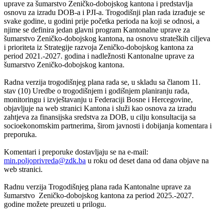
uprave za šumarstvo Zeničko-dobojskog kantona i predstavlja
osnovu za izradu DOB-a i PJI-a. Trogodišnji plan rada izrađuje se
svake godine, u godini prije početka perioda na koji se odnosi, a
njime se definira jedan glavni program Kantonalne uprave za
šumarstvo Zeničko-dobojskog kantona, na osnovu strateških ciljeva
i prioriteta iz Strategije razvoja Zeničko-dobojskog kantona za
period 2021.-2027. godina i nadležnosti Kantonalne uprave za
šumarstvo Zeničko-dobojskog kantona.
Radna verzija trogodišnjeg plana rada se, u skladu sa članom 11.
stav (10) Uredbe o trogodišnjem i godišnjem planiranju rada,
monitoringu i izvještavanju u Federaciji Bosne i Hercegovine,
objavljuje na web stranici Kantona i služi kao osnova za izradu
zahtjeva za finansijska sredstva za DOB, u cilju konsultacija sa
socioekonomskim partnerima, širom javnosti i dobijanja komentara i
preporuka.
Komentari i preporuke dostavljaju se na e-mail:
min.poljoprivreda@zdk.ba
u roku od deset dana od dana objave na
web stranici.
Radnu verzija Trogodišnjeg plana rada Kantonalne uprave za
šumarstvo Zeničko-dobojskog kantona za period 2025.-2027.
godine možete preuzeti u prilogu.