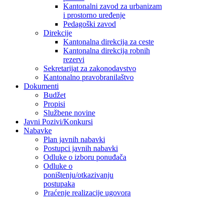
Kantonalni zavod za urbanizam
i prostorno uređenje
Pedagoški zavod
Direkcije
Kantonalna direkcija za ceste
Kantonalna direkcija robnih
rezervi
Sekretarijat za zakonodavstvo
Kantonalno pravobranilaštvo
Dokumenti
Budžet
Propisi
Službene novine
Javni Pozivi/Konkursi
Nabavke
Plan javnih nabavki
Postupci javnih nabavki
Odluke o izboru ponuđača
Odluke o
poništenju/otkazivanju
postupaka
Praćenje realizacije ugovora