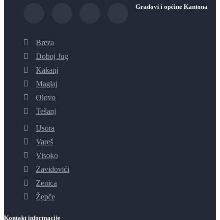
Gradovi i općine Kantona
Breza
Doboj Jug
Kakanj
Maglaj
Olovo
Tešanj
Usora
Vareš
Visoko
Zavidovići
Zenica
Žepče
Kontakt informacije