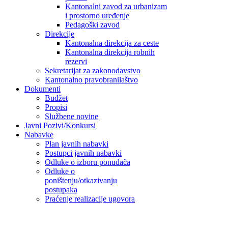
Kantonalni zavod za urbanizam
i prostorno uređenje
Pedagoški zavod
Direkcije
Kantonalna direkcija za ceste
Kantonalna direkcija robnih
rezervi
Sekretarijat za zakonodavstvo
Kantonalno pravobranilaštvo
Dokumenti
Budžet
Propisi
Službene novine
Javni Pozivi/Konkursi
Nabavke
Plan javnih nabavki
Postupci javnih nabavki
Odluke o izboru ponuđača
Odluke o
poništenju/otkazivanju
postupaka
Praćenje realizacije ugovora