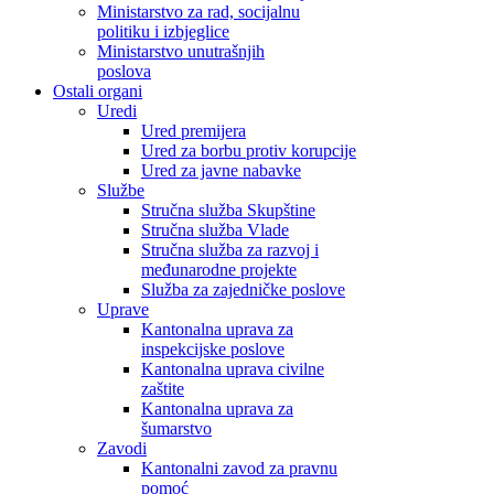
Ministarstvo za rad, socijalnu
politiku i izbjeglice
Ministarstvo unutrašnjih
poslova
Ostali organi
Uredi
Ured premijera
Ured za borbu protiv korupcije
Ured za javne nabavke
Službe
Stručna služba Skupštine
Stručna služba Vlade
Stručna služba za razvoj i
međunarodne projekte
Služba za zajedničke poslove
Uprave
Kantonalna uprava za
inspekcijske poslove
Kantonalna uprava civilne
zaštite
Kantonalna uprava za
šumarstvo
Zavodi
Kantonalni zavod za pravnu
pomoć