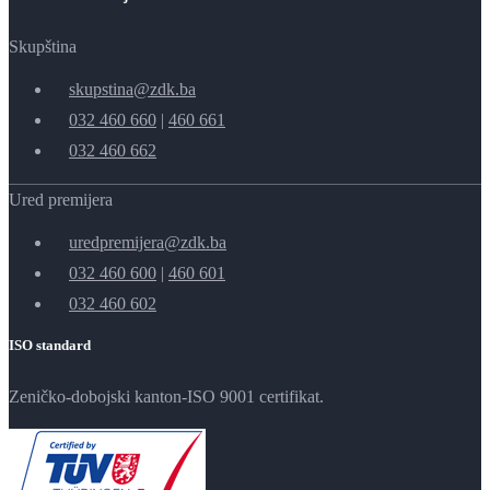
Skupština
skupstina@zdk.ba
032 460 660
|
460 661
032 460 662
Ured premijera
uredpremijera@zdk.ba
032 460 600
|
460 601
032 460 602
ISO standard
Zeničko-dobojski kanton-ISO 9001 certifikat.