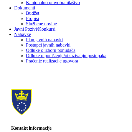
Kantonalno pravobranilaštvo
Dokumenti
Budžet
Propisi
Službene novine
Javni Pozivi/Konkursi
Nabavke
Plan javnih nabavki
Postupci javnih nabavki
Odluke o izboru ponuđača
Odluke o poništenju/otkazivanju postupaka
Praćenje realizacije ugovora
Kontakt informacije