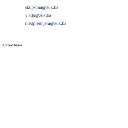
skupstina@zdk.ba
vlada@zdk.ba
uredpremijera@zdk.ba
Kontakt forma