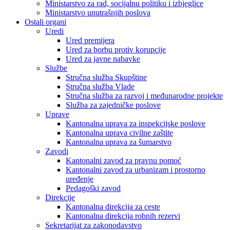
Ministarstvo za rad, socijalnu politiku i izbjeglice
Ministarstvo unutrašnjih poslova
Ostali organi
Uredi
Ured premijera
Ured za borbu protiv korupcije
Ured za javne nabavke
Službe
Stručna služba Skupštine
Stručna služba Vlade
Stručna služba za razvoj i međunarodne projekte
Služba za zajedničke poslove
Uprave
Kantonalna uprava za inspekcijske poslove
Kantonalna uprava civilne zaštite
Kantonalna uprava za šumarstvo
Zavodi
Kantonalni zavod za pravnu pomoć
Kantonalni zavod za urbanizam i prostorno
uređenje
Pedagoški zavod
Direkcije
Kantonalna direkcija za ceste
Kantonalna direkcija robnih rezervi
Sekretarijat za zakonodavstvo