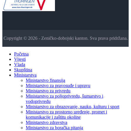
Copyright © 2026 - Zeničko-dobojski kanton. Sva prava pridržana.
Početna
Vijesti
Vlada
Skupština
Ministarstva
Ministarstvo finansija
Ministarstvo za pravosuđe i upravu
Ministarstvo za privredu
Ministarstvo za poljoprivredu, šumarstvo i
vodoprivredu
Ministarstvo za obrazovanje, nauku, kulturu i sport
Ministarstvo za prostorno uređenje, promet i
komunikacije i zaštitu okoline
Ministarstvo zdravstva
Ministarstvo za boračka pitanja