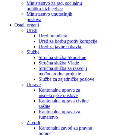
Ministarstvo za rad, socijalnu
politiku i izbjeglice
Ministarstvo unutrašnjih
poslova
Ostali organi
Uredi
Ured premijera
Ured za borbu protiv korupcije
Ured za javne nabavke
Službe
Stručna služba Skupštine
Stručna služba Vlade
Stručna služba za razvoj i
međunarodne projekte
Služba za zajedničke poslove
Uprave
Kantonalna uprava za
inspekcijske poslove
Kantonalna uprava civilne
zaštite
Kantonalna uprava za
šumarstvo
Zavodi
Kantonalni zavod za pravnu
pomoć