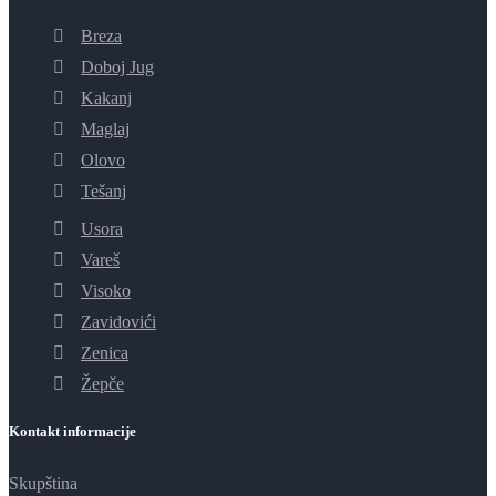
Breza
Doboj Jug
Kakanj
Maglaj
Olovo
Tešanj
Usora
Vareš
Visoko
Zavidovići
Zenica
Žepče
Kontakt informacije
Skupština