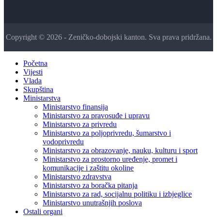
Copyright © 2026 - Zeničko-dobojski kanton. Sva prava pridržana.
Početna
Vijesti
Vlada
Skupština
Ministarstva
Ministarstvo finansija
Ministarstvo za pravosuđe i upravu
Ministarstvo za privredu
Ministarstvo za poljoprivredu, šumarstvo i
vodoprivredu
Ministarstvo za obrazovanje, nauku, kulturu i sport
Ministarstvo za prostorno uređenje, promet i
komunikacije i zaštitu okoline
Ministarstvo zdravstva
Ministarstvo za boračka pitanja
Ministarstvo za rad, socijalnu politiku i izbjeglice
Ministarstvo unutrašnjih poslova
Ostali organi