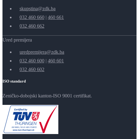
skupstina@zdk.ba
032 460 660
|
460 661
032 460 662
Ured premijera
uredpremijera@zdk.ba
032 460 600
|
460 601
032 460 602
ISO standard
Zeničko-dobojski kanton-ISO 9001 certifikat.