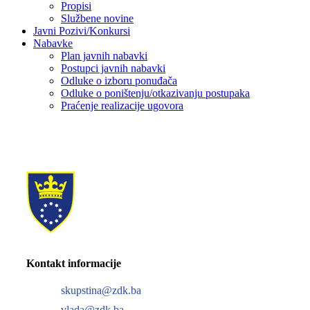
Propisi
Službene novine
Javni Pozivi/Konkursi
Nabavke
Plan javnih nabavki
Postupci javnih nabavki
Odluke o izboru ponuđača
Odluke o poništenju/otkazivanju postupaka
Praćenje realizacije ugovora
Kontakt informacije
skupstina@zdk.ba
vlada@zdk.ba