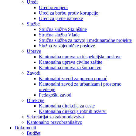
Uredi
Ured premijera
Ured za borbu protiv korupcije
Ured za javne nabavke
Službe
Stručna služba Skupštine
Stručna služba Vlade
Stručna služba za razvoj i međunarodne projekte
Služba za zajedničke poslove
Uprave
Kantonalna uprava za inspekcijske poslove
Kantonalna uprava civilne zaštite
Kantonalna uprava za šumarstvo
Zavodi
Kantonalni zavod za pravnu pomoć
Kantonalni zavod za urbanizam i prostorno
uređenje
Pedagoški zavod
Direkcije
Kantonalna direkcija za ceste
Kantonalna direkcija robnih rezervi
Sekretarijat za zakonodavstvo
Kantonalno pravobranilaštvo
Dokumenti
Budžet