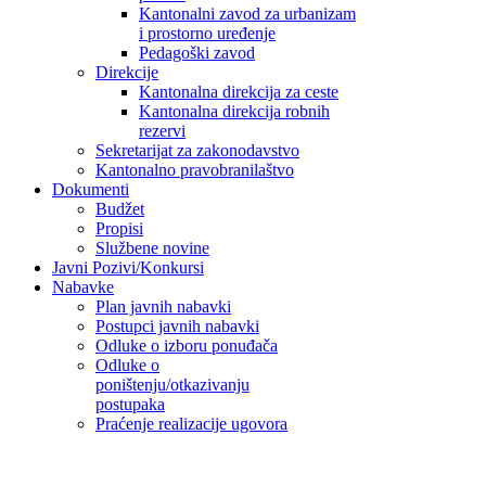
Kantonalni zavod za urbanizam
i prostorno uređenje
Pedagoški zavod
Direkcije
Kantonalna direkcija za ceste
Kantonalna direkcija robnih
rezervi
Sekretarijat za zakonodavstvo
Kantonalno pravobranilaštvo
Dokumenti
Budžet
Propisi
Službene novine
Javni Pozivi/Konkursi
Nabavke
Plan javnih nabavki
Postupci javnih nabavki
Odluke o izboru ponuđača
Odluke o
poništenju/otkazivanju
postupaka
Praćenje realizacije ugovora