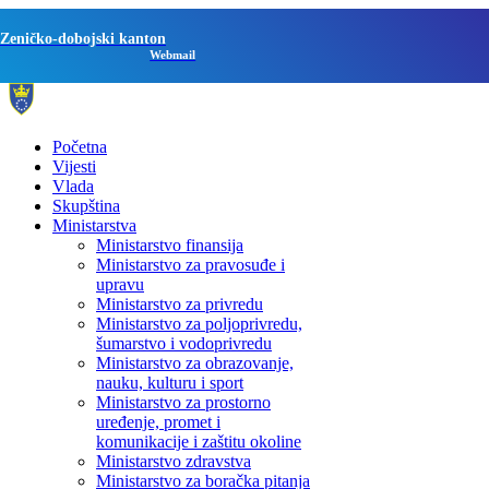
Zeničko-dobojski kanton
Webmail
Početna
Vijesti
Vlada
Skupština
Ministarstva
Ministarstvo finansija
Ministarstvo za pravosuđe i
upravu
Ministarstvo za privredu
Ministarstvo za poljoprivredu,
šumarstvo i vodoprivredu
Ministarstvo za obrazovanje,
nauku, kulturu i sport
Ministarstvo za prostorno
uređenje, promet i
komunikacije i zaštitu okoline
Ministarstvo zdravstva
Ministarstvo za boračka pitanja