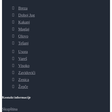
Breza
Doboj Jug
Kakanj
Maglaj
Olovo
Tešanj
Usora
Vareš
Visoko
Zavidovići
Zenica
Žepče
Kontakt informacije
Skupština