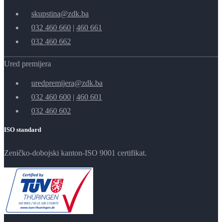
skupstina@zdk.ba
032 460 660
|
460 661
032 460 662
Ured premijera
uredpremijera@zdk.ba
032 460 600
|
460 601
032 460 602
ISO standard
Zeničko-dobojski kanton-ISO 9001 certifikat.