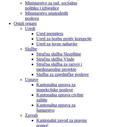
Ministarstvo za rad, socijalnu
politiku i izbjeglice
Ministarstvo unutrašnjih
poslova
Ostali organi
Uredi
Ured premijera
Ured za borbu protiv korupcije
Ured za javne nabavke
Službe
Stručna služba Skupštine
Stručna služba Vlade
Stručna služba za razvoj i
međunarodne projekte
Služba za zajedničke poslove
Uprave
Kantonalna uprava za
inspekcijske poslove
Kantonalna uprava civilne
zaštite
Kantonalna uprava za
šumarstvo
Zavodi
Kantonalni zavod za pravnu
pomoć