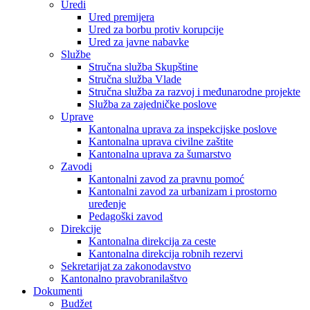
Uredi
Ured premijera
Ured za borbu protiv korupcije
Ured za javne nabavke
Službe
Stručna služba Skupštine
Stručna služba Vlade
Stručna služba za razvoj i međunarodne projekte
Služba za zajedničke poslove
Uprave
Kantonalna uprava za inspekcijske poslove
Kantonalna uprava civilne zaštite
Kantonalna uprava za šumarstvo
Zavodi
Kantonalni zavod za pravnu pomoć
Kantonalni zavod za urbanizam i prostorno
uređenje
Pedagoški zavod
Direkcije
Kantonalna direkcija za ceste
Kantonalna direkcija robnih rezervi
Sekretarijat za zakonodavstvo
Kantonalno pravobranilaštvo
Dokumenti
Budžet