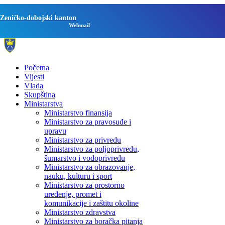
Zeničko-dobojski kanton
Webmail
Početna
Vijesti
Vlada
Skupština
Ministarstva
Ministarstvo finansija
Ministarstvo za pravosuđe i
upravu
Ministarstvo za privredu
Ministarstvo za poljoprivredu,
šumarstvo i vodoprivredu
Ministarstvo za obrazovanje,
nauku, kulturu i sport
Ministarstvo za prostorno
uređenje, promet i
komunikacije i zaštitu okoline
Ministarstvo zdravstva
Ministarstvo za boračka pitanja