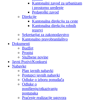
Kantonalni zavod za urbanizam
i prostorno uređenje
Pedagoški zavod
Direkcije
Kantonalna direkcija za ceste
Kantonalna direkcija robnih
rezervi
Sekretarijat za zakonodavstvo
Kantonalno pravobranilaštvo
Dokumenti
Budžet
Propisi
Službene novine
Javni Pozivi/Konkursi
Nabavke
Plan javnih nabavki
Postupci javnih nabavki
Odluke o izboru ponuđača
Odluke o
poništenju/otkazivanju
postupaka
Praćenje realizacije ugovora