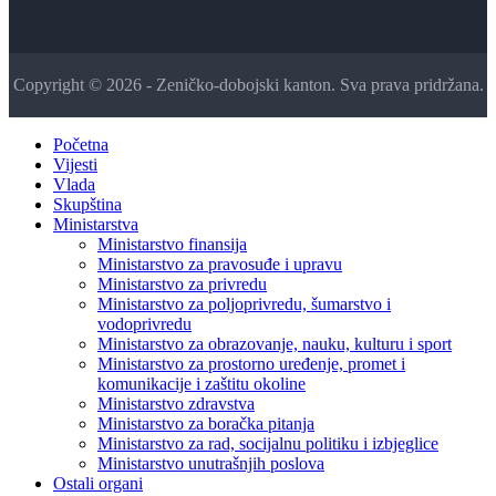
Copyright © 2026 - Zeničko-dobojski kanton. Sva prava pridržana.
Početna
Vijesti
Vlada
Skupština
Ministarstva
Ministarstvo finansija
Ministarstvo za pravosuđe i upravu
Ministarstvo za privredu
Ministarstvo za poljoprivredu, šumarstvo i
vodoprivredu
Ministarstvo za obrazovanje, nauku, kulturu i sport
Ministarstvo za prostorno uređenje, promet i
komunikacije i zaštitu okoline
Ministarstvo zdravstva
Ministarstvo za boračka pitanja
Ministarstvo za rad, socijalnu politiku i izbjeglice
Ministarstvo unutrašnjih poslova
Ostali organi