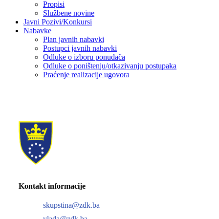
Propisi
Službene novine
Javni Pozivi/Konkursi
Nabavke
Plan javnih nabavki
Postupci javnih nabavki
Odluke o izboru ponuđača
Odluke o poništenju/otkazivanju postupaka
Praćenje realizacije ugovora
Kontakt informacije
skupstina@zdk.ba
vlada@zdk.ba