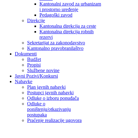
Kantonalni zavod za urbanizam
i prostorno uređenje
Pedagoški zavod
Direkcije
Kantonalna direkcija za ceste
Kantonalna direkcija robnih
rezervi
Sekretarijat za zakonodavstvo
Kantonalno pravobranilaštvo
Dokumenti
Budžet
Propisi
Službene novine
Javni Pozivi/Konkursi
Nabavke
Plan javnih nabavki
Postupci javnih nabavki
Odluke o izboru ponuđača
Odluke o
poništenju/otkazivanju
postupaka
Praćenje realizacije ugovora