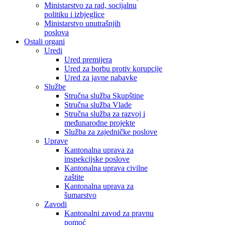
Ministarstvo za rad, socijalnu
politiku i izbjeglice
Ministarstvo unutrašnjih
poslova
Ostali organi
Uredi
Ured premijera
Ured za borbu protiv korupcije
Ured za javne nabavke
Službe
Stručna služba Skupštine
Stručna služba Vlade
Stručna služba za razvoj i
međunarodne projekte
Služba za zajedničke poslove
Uprave
Kantonalna uprava za
inspekcijske poslove
Kantonalna uprava civilne
zaštite
Kantonalna uprava za
šumarstvo
Zavodi
Kantonalni zavod za pravnu
pomoć