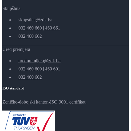
Skupština
skupstina@zdk.ba
032 460 660
|
460 661
032 460 662
Ured premijera
uredpremijera@zdk.ba
032 460 600
|
460 601
032 460 602
ISO standard
Zeničko-dobojski kanton-ISO 9001 certifikat.