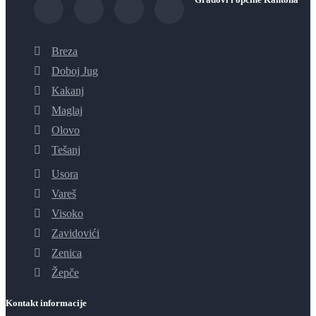
Breza
Doboj Jug
Kakanj
Maglaj
Olovo
Tešanj
Usora
Vareš
Visoko
Zavidovići
Zenica
Žepče
Kontakt informacije