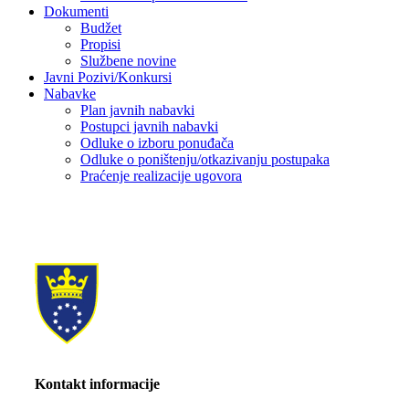
Dokumenti
Budžet
Propisi
Službene novine
Javni Pozivi/Konkursi
Nabavke
Plan javnih nabavki
Postupci javnih nabavki
Odluke o izboru ponuđača
Odluke o poništenju/otkazivanju postupaka
Praćenje realizacije ugovora
Kontakt informacije