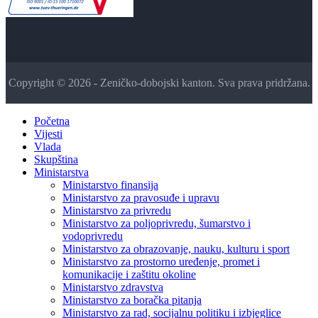
Copyright © 2026 - Zeničko-dobojski kanton. Sva prava pridržana.
Početna
Vijesti
Vlada
Skupština
Ministarstva
Ministarstvo finansija
Ministarstvo za pravosuđe i upravu
Ministarstvo za privredu
Ministarstvo za poljoprivredu, šumarstvo i
vodoprivredu
Ministarstvo za obrazovanje, nauku, kulturu i sport
Ministarstvo za prostorno uređenje, promet i
komunikacije i zaštitu okoline
Ministarstvo zdravstva
Ministarstvo za boračka pitanja
Ministarstvo za rad, socijalnu politiku i izbjeglice