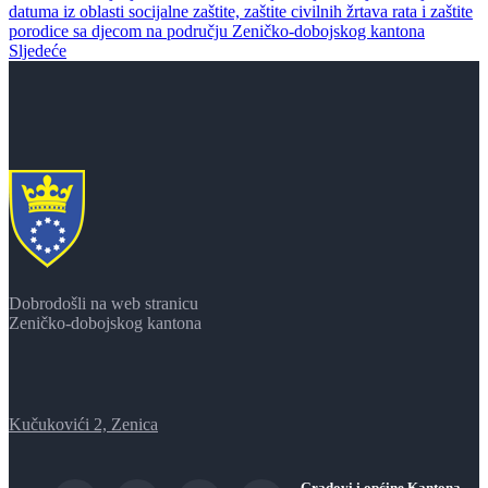
datuma iz oblasti socijalne zaštite, zaštite civilnih žrtava rata i zaštite
porodice sa djecom na području Zeničko-dobojskog kantona
Sljedeće
Dobrodošli na web stranicu
Zeničko-dobojskog kantona
Kučukovići 2, Zenica
Gradovi i općine Kantona