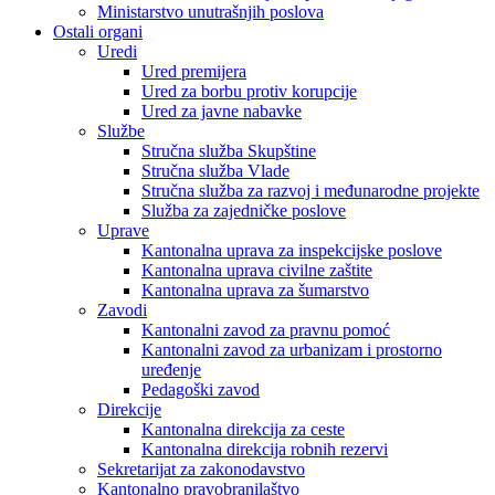
Ministarstvo unutrašnjih poslova
Ostali organi
Uredi
Ured premijera
Ured za borbu protiv korupcije
Ured za javne nabavke
Službe
Stručna služba Skupštine
Stručna služba Vlade
Stručna služba za razvoj i međunarodne projekte
Služba za zajedničke poslove
Uprave
Kantonalna uprava za inspekcijske poslove
Kantonalna uprava civilne zaštite
Kantonalna uprava za šumarstvo
Zavodi
Kantonalni zavod za pravnu pomoć
Kantonalni zavod za urbanizam i prostorno
uređenje
Pedagoški zavod
Direkcije
Kantonalna direkcija za ceste
Kantonalna direkcija robnih rezervi
Sekretarijat za zakonodavstvo
Kantonalno pravobranilaštvo