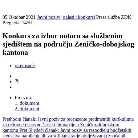
05 Oktobar 2021
Javni pozivi, oglasi i konkursi
Press služba ZDK
Pregleda: 1450
Konkurs za izbor notara sa službenim
sjedištem na području Zeničko-dobojskog
kantona
pravosuđe
Preuzmi:
1. dokument
2. dokument
Prethodni članak: Javni poziv za recenzente predmetnih kurikuluma
za redovne osnovne škole i gimnazije u Zeničko-dobojskom
kantonu
Pret
Sljedeći članak: Javni poziv za raspodjelu budžetskih
sredstava namijenjenih za sufinansiranje obilježavanja značajnih