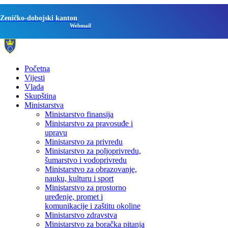
Zeničko-dobojski kanton
Webmail
Početna
Vijesti
Vlada
Skupština
Ministarstva
Ministarstvo finansija
Ministarstvo za pravosuđe i
upravu
Ministarstvo za privredu
Ministarstvo za poljoprivredu,
šumarstvo i vodoprivredu
Ministarstvo za obrazovanje,
nauku, kulturu i sport
Ministarstvo za prostorno
uređenje, promet i
komunikacije i zaštitu okoline
Ministarstvo zdravstva
Ministarstvo za boračka pitanja