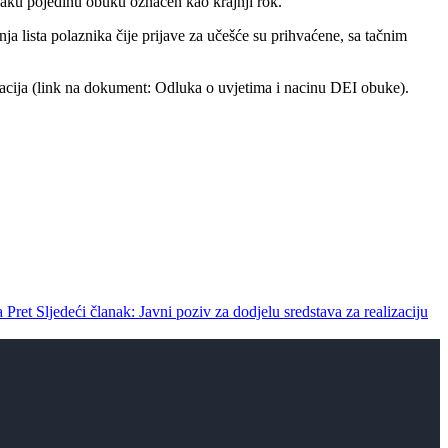
vaku pojedinu obuku označen kao krajnji rok.
ja lista polaznika čije prijave za učešće su prihvaćene, sa tačnim
acija (link na dokument: Odluka o uvjetima i nacinu DEI obuke).
na
Pret
Sljedeći članak: Javni poziv za dodjelu sredstava za realizaciju