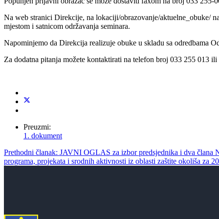
Popunjen prijavni obrazac se može dostaviti faxom na broj 033 255-0
Na web stranici Direkcije, na lokaciji/obrazovanje/aktuelne_obuke/ nar
mjestom i satnicom održavanja seminara.
Napominjemo da Direkcija realizuje obuke u skladu sa odredbama Odlu
Za dodatna pitanja možete kontaktirati na telefon broj 033 255 013 il
Preuzmi:
1. dokument
Prethodni članak: JAVNI OGLAS za izbor predsjednika i dva člana 
programa, projekata i srodnih aktivnosti iz oblasti zaštite okoliša za 