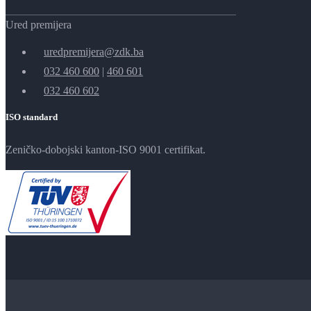
Ured premijera
uredpremijera@zdk.ba
032 460 600
|
460 601
032 460 602
ISO standard
Zeničko-dobojski kanton-ISO 9001 certifikat.