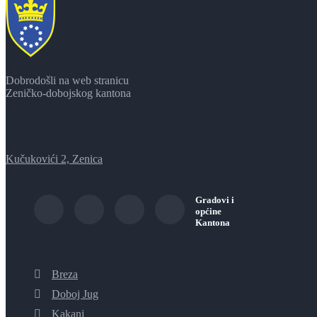
Dobrodošli na web stranicu
Zeničko-dobojskog kantona
Kučukovići 2, Zenica
Gradovi i
općine
Kantona
Breza
Doboj Jug
Kakanj