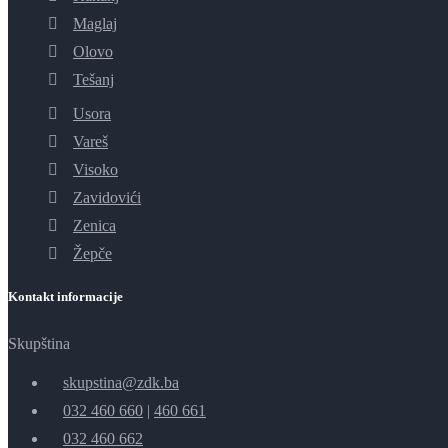
Maglaj
Olovo
Tešanj
Usora
Vareš
Visoko
Zavidovići
Zenica
Žepče
Kontakt informacije
Skupština
skupstina@zdk.ba
032 460 660
|
460 661
032 460 662