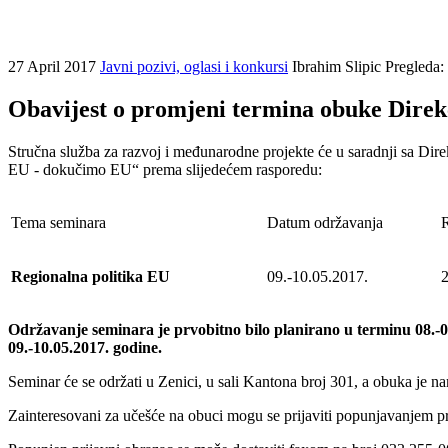
27 April 2017
Javni pozivi, oglasi i konkursi
Ibrahim Slipic
Pregleda:
Obavijest o promjeni termina obuke Direkc
Stručna služba za razvoj i međunarodne projekte će u saradnji sa Dir
EU - dokučimo EU“ prema slijedećem rasporedu:
Tema seminara
Datum održavanja
R
Regionalna politika EU
09.-10.05.2017.
2
Održavanje seminara je prvobitno bilo planirano u terminu 08.-
09.-10.05.2017. godine.
Seminar će se održati u Zenici, u sali Kantona broj 301, a obuka je n
Zainteresovani za učešće na obuci mogu se prijaviti popunjavanjem pr