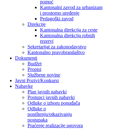
pomoć
Kantonalni zavod za urbanizam
i prostorno uređenje
Pedagoški zavod
Direkcije
Kantonalna direkcija za ceste
Kantonalna direkcija robnih
rezervi
Sekretarijat za zakonodavstvo
Kantonalno pravobranilaštvo
Dokumenti
Budžet
Propisi
Službene novine
Javni Pozivi/Konkursi
Nabavke
Plan javnih nabavki
Postupci javnih nabavki
Odluke o izboru ponuđača
Odluke o
poništenju/otkazivanju
postupaka
Praćenje realizacije ugovora