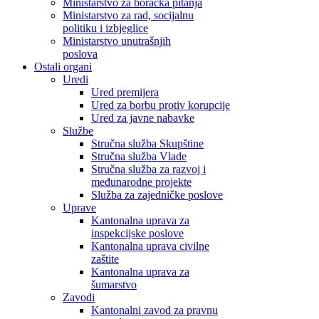
Ministarstvo za boračka pitanja
Ministarstvo za rad, socijalnu
politiku i izbjeglice
Ministarstvo unutrašnjih
poslova
Ostali organi
Uredi
Ured premijera
Ured za borbu protiv korupcije
Ured za javne nabavke
Službe
Stručna služba Skupštine
Stručna služba Vlade
Stručna služba za razvoj i
međunarodne projekte
Služba za zajedničke poslove
Uprave
Kantonalna uprava za
inspekcijske poslove
Kantonalna uprava civilne
zaštite
Kantonalna uprava za
šumarstvo
Zavodi
Kantonalni zavod za pravnu