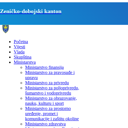
Zeničko-dobojski kanton
Početna
Vijesti
Vlada
Skupština
Ministarstva
Ministarstvo finansija
Ministarstvo za pravosuđe i
upravu
Ministarstvo za privredu
Ministarstvo za poljoprivredu,
šumarstvo i vodoprivredu
Ministarstvo za obrazovanje,
nauku, kulturu i sport
Ministarstvo za prostorno
uređenje, promet i
komunikacije i zaštitu okoline
Ministarstvo zdravstva