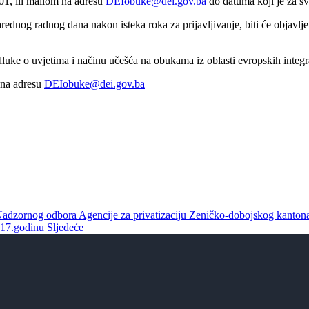
01, ili mailom na adresu
DEIobuke@dei.gov.ba
do datuma koji je za s
ednog radnog dana nakon isteka roka za prijavljivanje, biti će objavljen
ke o uvjetima i načinu učešća na obukama iz oblasti evropskih integr
i na adresu
DEIobuke@dei.gov.ba
Nadzornog odbora Agencije za privatizaciju Zeničko-dobojskog kanto
2017.godinu
Sljedeće