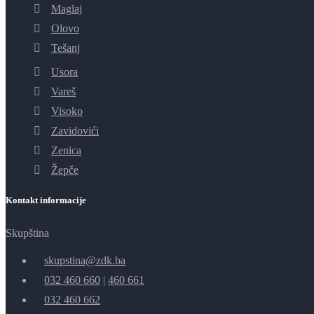
Maglaj
Olovo
Tešanj
Usora
Vareš
Visoko
Zavidovići
Zenica
Žepče
Kontakt informacije
Skupština
skupstina@zdk.ba
032 460 660
|
460 661
032 460 662