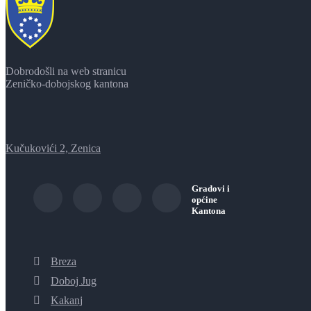
Dobrodošli na web stranicu
Zeničko-dobojskog kantona
Kučukovići 2, Zenica
Gradovi i
općine
Kantona
Breza
Doboj Jug
Kakanj