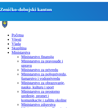
Zeničko-dobojski kanton
Početna
Vijesti
Vlada
Skupština
Ministarstva
Ministarstvo finansija
Ministarstvo za pravosuđe i
upravu
Ministarstvo za privredu
Ministarstvo za poljoprivredu,
šumarstvo i vodoprivredu
Ministarstvo za obrazovanje,
nauku, kulturu i sport
Ministarstvo za prostorno
uređenje, promet i
komunikacije i zaštitu okoline
Ministarstvo zdravstva