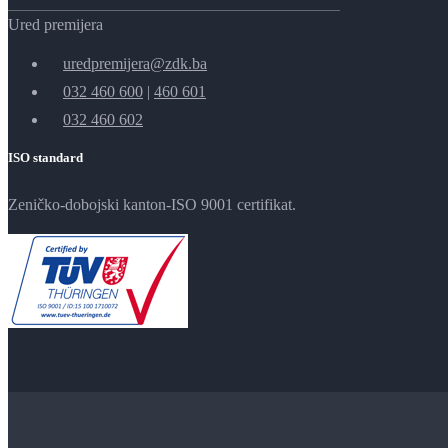
Ured premijera
uredpremijera@zdk.ba
032 460 600
|
460 601
032 460 602
ISO standard
Zeničko-dobojski kanton-ISO 9001 certifikat.