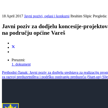
18 April 2017
Javni pozivi, oglasi i konkursi
Ibrahim Slipic
Pregleda:
Javni poziv za dodjelu koncesije-projektov
na području općine Vareš
Preuzmi:
1. dokument
Prethodni članak: Javni poziv za dodjelu sredstava za realizaciju progr
za razvoj preduzetništva i podršku osnivanju preduzeća (Start-up)
Slj