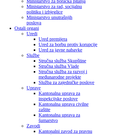
Ministarstvo za boračka pitanja
Ministarstvo za rad, socijalnu
politiku i izbjeglice
Ministarstvo unutrašnjih
poslova
Ostali organi
Uredi
Ured premijera
Ured za borbu protiv korupcije
Ured za javne nabavke
Službe
Stručna služba Skupštine
Stručna služba Vlade
Stručna služba za razvoj i
međunarodne projekte
Služba za zajedničke poslove
Uprave
Kantonalna uprava za
inspekcijske poslove
Kantonalna uprava civilne
zaštite
Kantonalna uprava za
šumarstvo
Zavodi
Kantonalni zavod za pravnu