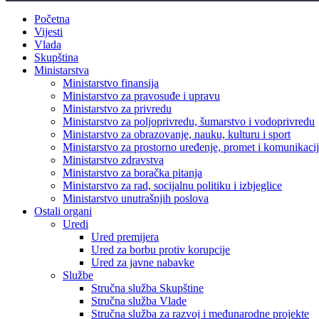
Početna
Vijesti
Vlada
Skupština
Ministarstva
Ministarstvo finansija
Ministarstvo za pravosuđe i upravu
Ministarstvo za privredu
Ministarstvo za poljoprivredu, šumarstvo i vodoprivredu
Ministarstvo za obrazovanje, nauku, kulturu i sport
Ministarstvo za prostorno uređenje, promet i komunikacije
Ministarstvo zdravstva
Ministarstvo za boračka pitanja
Ministarstvo za rad, socijalnu politiku i izbjeglice
Ministarstvo unutrašnjih poslova
Ostali organi
Uredi
Ured premijera
Ured za borbu protiv korupcije
Ured za javne nabavke
Službe
Stručna služba Skupštine
Stručna služba Vlade
Stručna služba za razvoj i međunarodne projekte