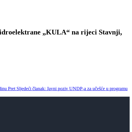
 hidroelektrane „KULA“ na rijeci Stavnji,
odinu
Pret
Sljedeći članak: Javni poziv UNDP-a za učešće u programu