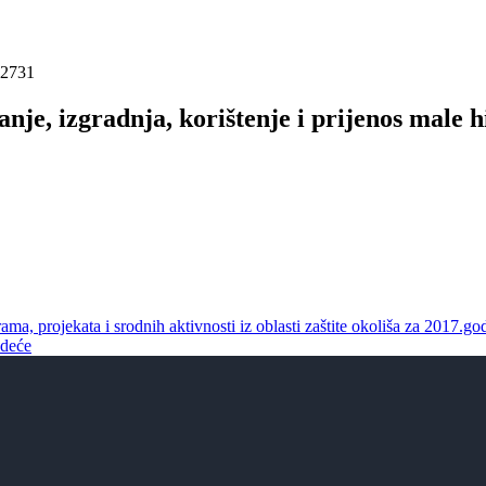
 2731
anje, izgradnja, korištenje i prijenos male
ama, projekata i srodnih aktivnosti iz oblasti zaštite okoliša za 2017.g
edeće