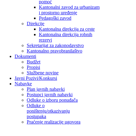
pomoć
Kantonalni zavod za urbanizam
i prostorno uređenje
Pedagoški zavod
Direkcije
Kantonalna direkcija za ceste
Kantonalna direkcija robnih
rezervi
Sekretarijat za zakonodavstvo
Kantonalno pravobranilaštvo
Dokumenti
Budžet
Propisi
Službene novine
Javni Pozivi/Konkursi
Nabavke
Plan javnih nabavki
Postupci javnih nabavki
Odluke o izboru ponuđača
Odluke o
poništenju/otkazivanju
postupaka
Praćenje realizacije ugovora