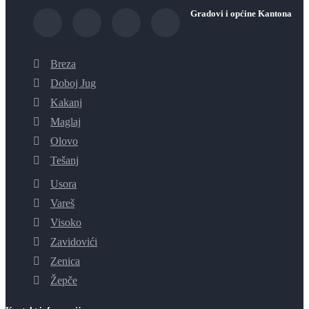
Gradovi i općine Kantona
Breza
Doboj Jug
Kakanj
Maglaj
Olovo
Tešanj
Usora
Vareš
Visoko
Zavidovići
Zenica
Žepče