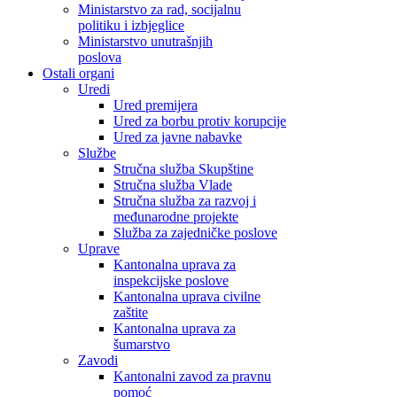
Ministarstvo za rad, socijalnu
politiku i izbjeglice
Ministarstvo unutrašnjih
poslova
Ostali organi
Uredi
Ured premijera
Ured za borbu protiv korupcije
Ured za javne nabavke
Službe
Stručna služba Skupštine
Stručna služba Vlade
Stručna služba za razvoj i
međunarodne projekte
Služba za zajedničke poslove
Uprave
Kantonalna uprava za
inspekcijske poslove
Kantonalna uprava civilne
zaštite
Kantonalna uprava za
šumarstvo
Zavodi
Kantonalni zavod za pravnu
pomoć