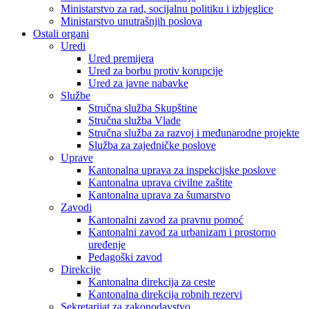
Ministarstvo za rad, socijalnu politiku i izbjeglice
Ministarstvo unutrašnjih poslova
Ostali organi
Uredi
Ured premijera
Ured za borbu protiv korupcije
Ured za javne nabavke
Službe
Stručna služba Skupštine
Stručna služba Vlade
Stručna služba za razvoj i međunarodne projekte
Služba za zajedničke poslove
Uprave
Kantonalna uprava za inspekcijske poslove
Kantonalna uprava civilne zaštite
Kantonalna uprava za šumarstvo
Zavodi
Kantonalni zavod za pravnu pomoć
Kantonalni zavod za urbanizam i prostorno
uređenje
Pedagoški zavod
Direkcije
Kantonalna direkcija za ceste
Kantonalna direkcija robnih rezervi
Sekretarijat za zakonodavstvo