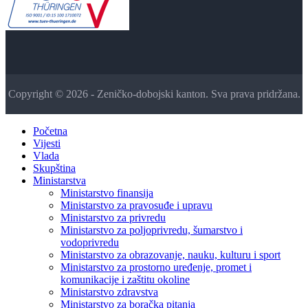
Copyright © 2026 - Zeničko-dobojski kanton. Sva prava pridržana.
Početna
Vijesti
Vlada
Skupština
Ministarstva
Ministarstvo finansija
Ministarstvo za pravosuđe i upravu
Ministarstvo za privredu
Ministarstvo za poljoprivredu, šumarstvo i
vodoprivredu
Ministarstvo za obrazovanje, nauku, kulturu i sport
Ministarstvo za prostorno uređenje, promet i
komunikacije i zaštitu okoline
Ministarstvo zdravstva
Ministarstvo za boračka pitanja