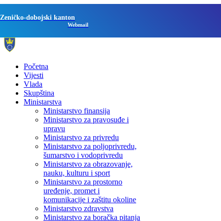
Zeničko-dobojski kanton
Webmail
Početna
Vijesti
Vlada
Skupština
Ministarstva
Ministarstvo finansija
Ministarstvo za pravosuđe i
upravu
Ministarstvo za privredu
Ministarstvo za poljoprivredu,
šumarstvo i vodoprivredu
Ministarstvo za obrazovanje,
nauku, kulturu i sport
Ministarstvo za prostorno
uređenje, promet i
komunikacije i zaštitu okoline
Ministarstvo zdravstva
Ministarstvo za boračka pitanja