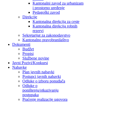
Kantonalni zavod za urbanizam
i prostorno uređenje
Pedagoški zavod
Direkcije
Kantonalna direkcija za ceste
Kantonalna direkcija robnih
rezervi
Sekretarijat za zakonodavstvo
Kantonalno pravobranilaštvo
Dokumenti
Budžet
Propisi
Službene novine
Javni Pozivi/Konkursi
Nabavke
Plan javnih nabavki
Postupci javnih nabavki
Odluke o izboru ponuđača
Odluke o
poništenju/otkazivanju
postupaka
Praćenje realizacije ugovora