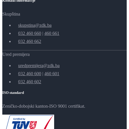
Kontakt informacije
Skupština
skupstina@zdk.ba
032 460 660
|
460 661
032 460 662
Ured premijera
uredpremijera@zdk.ba
032 460 600
|
460 601
032 460 602
ISO standard
Zeničko-dobojski kanton-ISO 9001 certifikat.