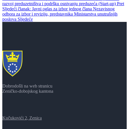
razvoj preduzetništva i podršku osnivanju preduzeća (Start-up)
Pret
Sljedeći članak: Javni oglas za izbor jednog člana Nezavisnog
odbora za izbor i reviziju, predstavnika Ministarstva unutrašnjih
poslova
Sljedeće
Dobrodošli na web stranicu
Zeničko-dobojskog kantona
Kučukovići 2, Zenica