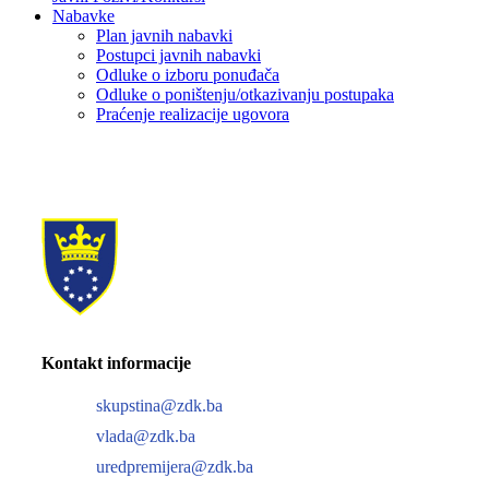
Nabavke
Plan javnih nabavki
Postupci javnih nabavki
Odluke o izboru ponuđača
Odluke o poništenju/otkazivanju postupaka
Praćenje realizacije ugovora
Kontakt informacije
skupstina@zdk.ba
vlada@zdk.ba
uredpremijera@zdk.ba