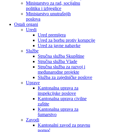
Ministarstvo za rad, socijalnu
politiku i izbjeglice
Ministarstvo unutrašnjih
poslova
Ostali organi
Uredi
Ured premijera
Ured za borbu protiv korupcije
Ured za javne nabavke
Službe
Stručna služba Skupštine
Stručna služba Vlade
Stručna služba za razvoj i
međunarodne projekte
Služba za zajedničke poslove
Uprave
Kantonalna uprava za
inspekcijske poslove
Kantonalna uprava civilne
zaštite
Kantonalna uprava za
šumarstvo
Zavodi
Kantonalni zavod za pravnu
pomoć