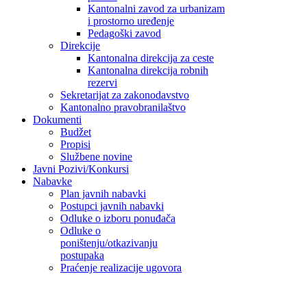
Kantonalni zavod za urbanizam
i prostorno uređenje
Pedagoški zavod
Direkcije
Kantonalna direkcija za ceste
Kantonalna direkcija robnih
rezervi
Sekretarijat za zakonodavstvo
Kantonalno pravobranilaštvo
Dokumenti
Budžet
Propisi
Službene novine
Javni Pozivi/Konkursi
Nabavke
Plan javnih nabavki
Postupci javnih nabavki
Odluke o izboru ponuđača
Odluke o
poništenju/otkazivanju
postupaka
Praćenje realizacije ugovora