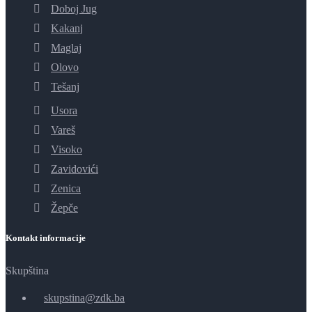
Doboj Jug
Kakanj
Maglaj
Olovo
Tešanj
Usora
Vareš
Visoko
Zavidovići
Zenica
Žepče
Kontakt informacije
Skupština
skupstina@zdk.ba