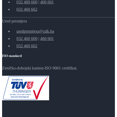
032 460 660
|
460 661
032 460 662
Ured premijera
uredpremijera@zdk.ba
032 460 600
|
460 601
032 460 602
ISO standard
Zeničko-dobojski kanton-ISO 9001 certifikat.