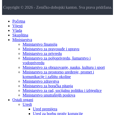
Copyright © 2026 - Zeničko-dobojski kanton. Sva prava pridržana.
Početna
Vijesti
Vlada
Skupština
Ministarstva
Ministarstvo finansija
Ministarstvo za pravosuđe i upravu
Ministarstvo za privredu
Ministarstvo za poljoprivredu, šumarstvo i
vodoprivredu
Ministarstvo za obrazovanje, nauku, kulturu i sport
Ministarstvo za prostorno uređenje, promet i
komunikacije i zaštitu okoline
Ministarstvo zdravstva
Ministarstvo za boračka pitanja
Ministarstvo za rad, socijalnu politiku i izbjeglice
Ministarstvo unutrašnjih poslova
Ostali organi
Uredi
Ured premijera
Ured za borbu protiv korupcije