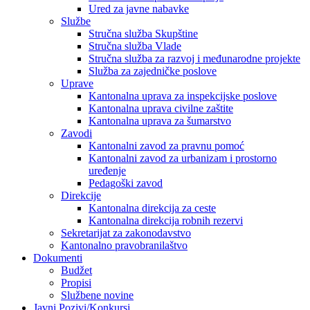
Ured za javne nabavke
Službe
Stručna služba Skupštine
Stručna služba Vlade
Stručna služba za razvoj i međunarodne projekte
Služba za zajedničke poslove
Uprave
Kantonalna uprava za inspekcijske poslove
Kantonalna uprava civilne zaštite
Kantonalna uprava za šumarstvo
Zavodi
Kantonalni zavod za pravnu pomoć
Kantonalni zavod za urbanizam i prostorno
uređenje
Pedagoški zavod
Direkcije
Kantonalna direkcija za ceste
Kantonalna direkcija robnih rezervi
Sekretarijat za zakonodavstvo
Kantonalno pravobranilaštvo
Dokumenti
Budžet
Propisi
Službene novine
Javni Pozivi/Konkursi