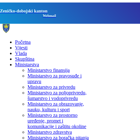
Zeničko-dobojski kanton
Webmail
Početna
Vijesti
Vlada
Skupština
Ministarstva
Ministarstvo finansija
Ministarstvo za pravosuđe i
upravu
Ministarstvo za privredu
Ministarstvo za poljoprivredu,
šumarstvo i vodoprivredu
Ministarstvo za obrazovanje,
nauku, kulturu i sport
Ministarstvo za prostorno
uređenje, promet i
komunikacije i zaštitu okoline
Ministarstvo zdravstva
Ministarstvo za boračka pitanja