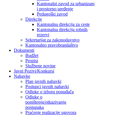
Kantonalni zavod za urbanizam
i prostorno uređenje
Pedagoški zavod
Direkcije
Kantonalna direkcija za ceste
Kantonalna direkcija robnih
rezervi
Sekretarijat za zakonodavstvo
Kantonalno pravobranilaštvo
Dokumenti
Budžet
Propisi
Službene novine
Javni Pozivi/Konkursi
Nabavke
Plan javnih nabavki
Postupci javnih nabavki
Odluke o izboru ponuđača
Odluke o
poništenju/otkazivanju
postupaka
Praćenje realizacije ugovora