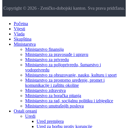
Copyright © 2026 - Zeničko-dobojski kanton. Sva prava pridržana.
Početna
Vijesti
Vlada
Skupština
Ministarstva
Ministarstvo finansija
Ministarstvo za pravosuđe i upravu
Ministarstvo za privredu
Ministarstvo za poljoprivredu, šumarstvo i
vodoprivredu
Ministarstvo za obrazovanje, nauku, kulturu i sport
Ministarstvo za prostorno uređenje, promet i
komunikacije i zaštitu okoline
Ministarstvo zdravstva
Ministarstvo za boračka pitanja
Ministarstvo za rad, socijalnu politiku i izbjeglice
Ministarstvo unutrašnjih poslova
Ostali organi
Uredi
Ured premijera
Ured za borbu protiv korupcije