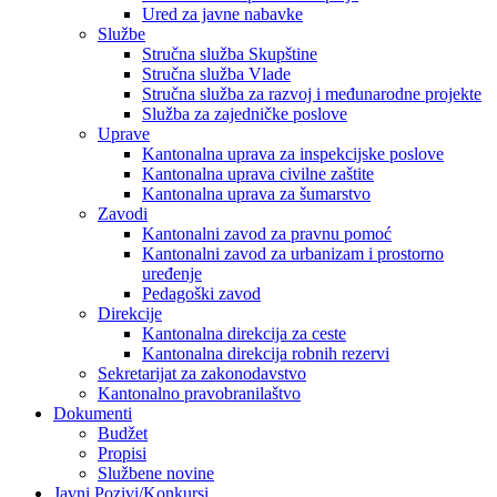
Ured za javne nabavke
Službe
Stručna služba Skupštine
Stručna služba Vlade
Stručna služba za razvoj i međunarodne projekte
Služba za zajedničke poslove
Uprave
Kantonalna uprava za inspekcijske poslove
Kantonalna uprava civilne zaštite
Kantonalna uprava za šumarstvo
Zavodi
Kantonalni zavod za pravnu pomoć
Kantonalni zavod za urbanizam i prostorno
uređenje
Pedagoški zavod
Direkcije
Kantonalna direkcija za ceste
Kantonalna direkcija robnih rezervi
Sekretarijat za zakonodavstvo
Kantonalno pravobranilaštvo
Dokumenti
Budžet
Propisi
Službene novine
Javni Pozivi/Konkursi