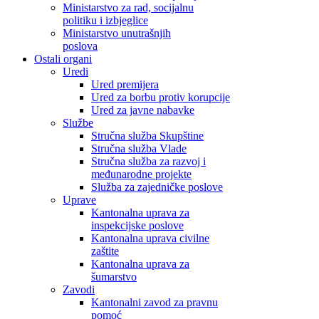
Ministarstvo za rad, socijalnu
politiku i izbjeglice
Ministarstvo unutrašnjih
poslova
Ostali organi
Uredi
Ured premijera
Ured za borbu protiv korupcije
Ured za javne nabavke
Službe
Stručna služba Skupštine
Stručna služba Vlade
Stručna služba za razvoj i
međunarodne projekte
Služba za zajedničke poslove
Uprave
Kantonalna uprava za
inspekcijske poslove
Kantonalna uprava civilne
zaštite
Kantonalna uprava za
šumarstvo
Zavodi
Kantonalni zavod za pravnu
pomoć