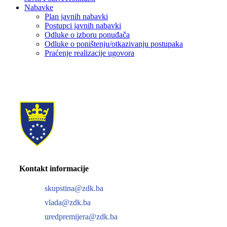
Nabavke
Plan javnih nabavki
Postupci javnih nabavki
Odluke o izboru ponuđača
Odluke o poništenju/otkazivanju postupaka
Praćenje realizacije ugovora
Kontakt informacije
skupstina@zdk.ba
vlada@zdk.ba
uredpremijera@zdk.ba