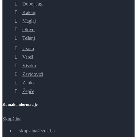
Doboj Jug
Kakanj
Maglaj
Olovo
Tešanj
Usora
Vareš
Visoko
Zavidovići
Zenica
Žepče
Kontakt informacije
Skupština
skupstina@zdk.ba