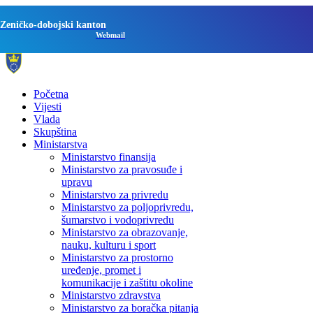
Zeničko-dobojski kanton
Webmail
Početna
Vijesti
Vlada
Skupština
Ministarstva
Ministarstvo finansija
Ministarstvo za pravosuđe i
upravu
Ministarstvo za privredu
Ministarstvo za poljoprivredu,
šumarstvo i vodoprivredu
Ministarstvo za obrazovanje,
nauku, kulturu i sport
Ministarstvo za prostorno
uređenje, promet i
komunikacije i zaštitu okoline
Ministarstvo zdravstva
Ministarstvo za boračka pitanja