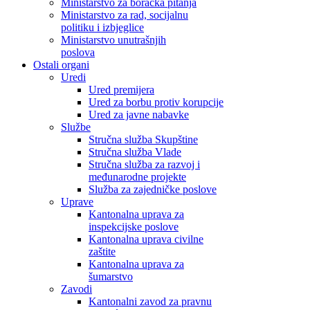
Ministarstvo za boračka pitanja
Ministarstvo za rad, socijalnu
politiku i izbjeglice
Ministarstvo unutrašnjih
poslova
Ostali organi
Uredi
Ured premijera
Ured za borbu protiv korupcije
Ured za javne nabavke
Službe
Stručna služba Skupštine
Stručna služba Vlade
Stručna služba za razvoj i
međunarodne projekte
Služba za zajedničke poslove
Uprave
Kantonalna uprava za
inspekcijske poslove
Kantonalna uprava civilne
zaštite
Kantonalna uprava za
šumarstvo
Zavodi
Kantonalni zavod za pravnu