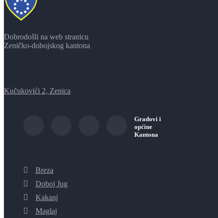
Dobrodošli na web stranicu
Zeničko-dobojskog kantona
Kučukovići 2, Zenica
Gradovi i
općine
Kantona
Breza
Doboj Jug
Kakanj
Maglaj