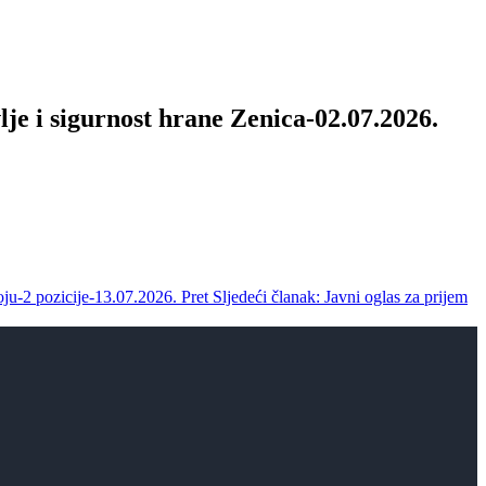
lje i sigurnost hrane Zenica-02.07.2026.
oju-2 pozicije-13.07.2026.
Pret
Sljedeći članak: Javni oglas za prijem