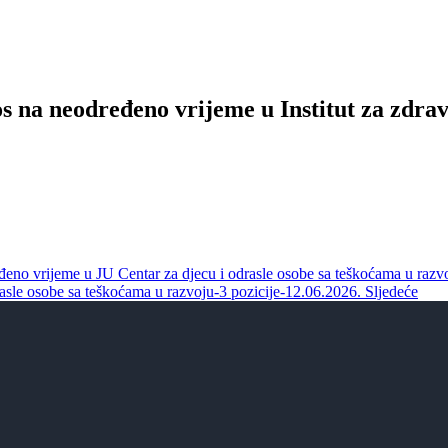
s na neodređeno vrijeme u Institut za zdrav
eđeno vrijeme u JU Centar za djecu i odrasle osobe sa teškoćama u razv
rasle osobe sa teškoćama u razvoju-3 pozicije-12.06.2026.
Sljedeće