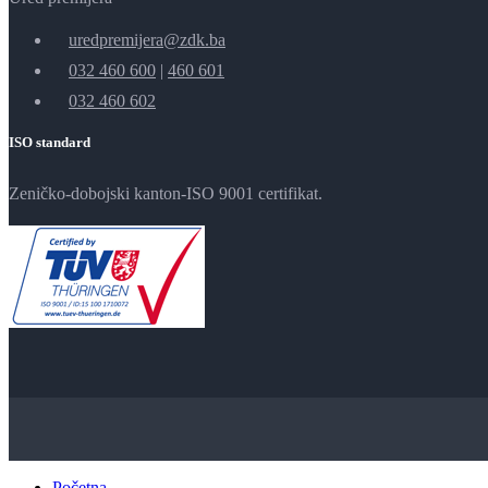
uredpremijera@zdk.ba
032 460 600
|
460 601
032 460 602
ISO standard
Zeničko-dobojski kanton-ISO 9001 certifikat.
Početna