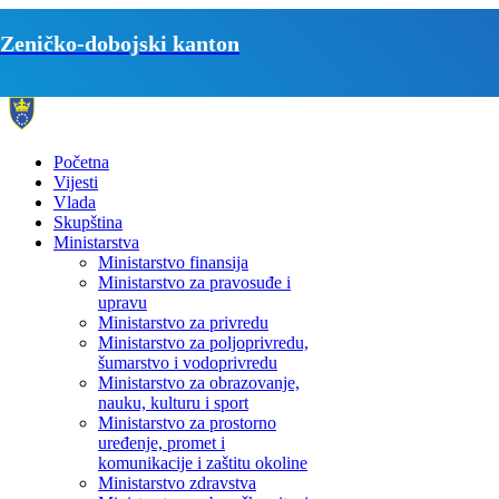
Zeničko-dobojski kanton
Početna
Vijesti
Vlada
Skupština
Ministarstva
Ministarstvo finansija
Ministarstvo za pravosuđe i
upravu
Ministarstvo za privredu
Ministarstvo za poljoprivredu,
šumarstvo i vodoprivredu
Ministarstvo za obrazovanje,
nauku, kulturu i sport
Ministarstvo za prostorno
uređenje, promet i
komunikacije i zaštitu okoline
Ministarstvo zdravstva