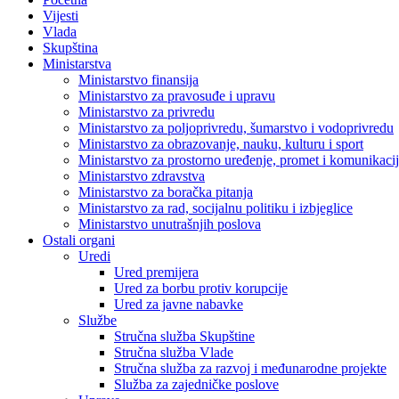
Vijesti
Vlada
Skupština
Ministarstva
Ministarstvo finansija
Ministarstvo za pravosuđe i upravu
Ministarstvo za privredu
Ministarstvo za poljoprivredu, šumarstvo i vodoprivredu
Ministarstvo za obrazovanje, nauku, kulturu i sport
Ministarstvo za prostorno uređenje, promet i komunikacije
Ministarstvo zdravstva
Ministarstvo za boračka pitanja
Ministarstvo za rad, socijalnu politiku i izbjeglice
Ministarstvo unutrašnjih poslova
Ostali organi
Uredi
Ured premijera
Ured za borbu protiv korupcije
Ured za javne nabavke
Službe
Stručna služba Skupštine
Stručna služba Vlade
Stručna služba za razvoj i međunarodne projekte
Služba za zajedničke poslove