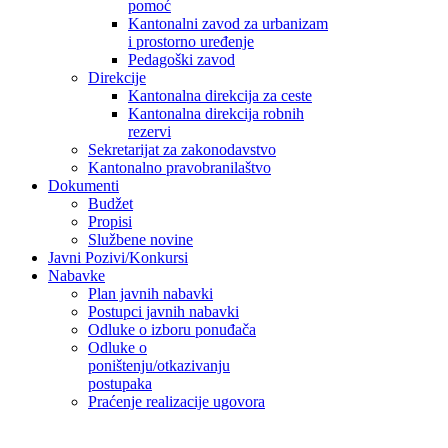
pomoć
Kantonalni zavod za urbanizam
i prostorno uređenje
Pedagoški zavod
Direkcije
Kantonalna direkcija za ceste
Kantonalna direkcija robnih
rezervi
Sekretarijat za zakonodavstvo
Kantonalno pravobranilaštvo
Dokumenti
Budžet
Propisi
Službene novine
Javni Pozivi/Konkursi
Nabavke
Plan javnih nabavki
Postupci javnih nabavki
Odluke o izboru ponuđača
Odluke o
poništenju/otkazivanju
postupaka
Praćenje realizacije ugovora