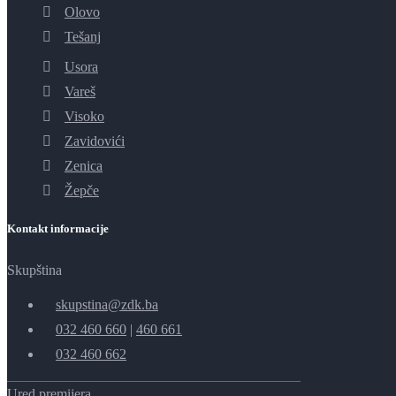
Olovo
Tešanj
Usora
Vareš
Visoko
Zavidovići
Zenica
Žepče
Kontakt informacije
Skupština
skupstina@zdk.ba
032 460 660
|
460 661
032 460 662
Ured premijera