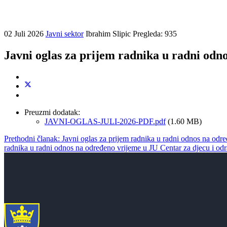
02 Juli 2026
Javni sektor
Ibrahim Slipic
Pregleda: 935
Javni oglas za prijem radnika u radni odno
Preuzmi dodatak:
JAVNI-OGLAS-JULI-2026-PDF.pdf
(1.60 MB)
Prethodni članak: Javni oglas za prijem radnika u radni odnos na odr
radnika u radni odnos na određeno vrijeme u JU Centar za djecu i od