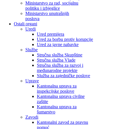
Ministarstvo za rad, socijalnu
politiku i izbjeglice
Ministarstvo unutrašnjih
poslova
Ostali organi
Uredi
Ured premijera
Ured za borbu protiv korupcije
Ured za javne nabavke
Službe
Stručna služba Skupštine
Stručna služba Vlade
Stručna služba za razvoj i
međunarodne projekte
Služba za zajedničke poslove
Uprave
Kantonalna uprava za
inspekcijske poslove
Kantonalna uprava civilne
zaštite
Kantonalna uprava za
šumarstvo
Zavodi
Kantonalni zavod za pravnu
pomoć