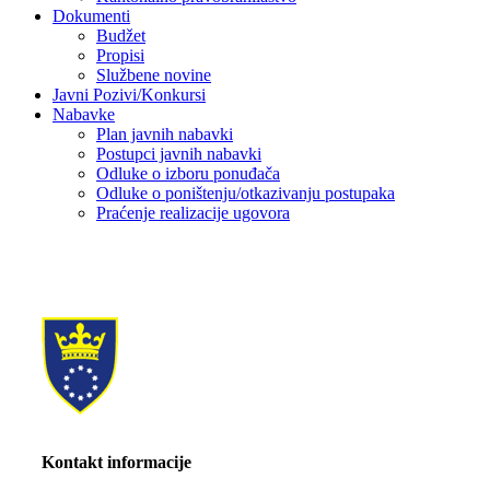
Dokumenti
Budžet
Propisi
Službene novine
Javni Pozivi/Konkursi
Nabavke
Plan javnih nabavki
Postupci javnih nabavki
Odluke o izboru ponuđača
Odluke o poništenju/otkazivanju postupaka
Praćenje realizacije ugovora
Kontakt informacije