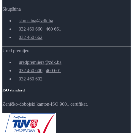
Skupština
skupstina@zdk.ba
032 460 660
|
460 661
032 460 662
Ured premijera
uredpremijera@zdk.ba
032 460 600
|
460 601
032 460 602
ISO standard
Zeničko-dobojski kanton-ISO 9001 certifikat.