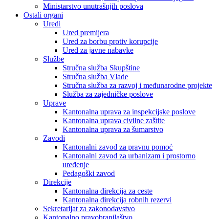
Ministarstvo unutrašnjih poslova
Ostali organi
Uredi
Ured premijera
Ured za borbu protiv korupcije
Ured za javne nabavke
Službe
Stručna služba Skupštine
Stručna služba Vlade
Stručna služba za razvoj i međunarodne projekte
Služba za zajedničke poslove
Uprave
Kantonalna uprava za inspekcijske poslove
Kantonalna uprava civilne zaštite
Kantonalna uprava za šumarstvo
Zavodi
Kantonalni zavod za pravnu pomoć
Kantonalni zavod za urbanizam i prostorno
uređenje
Pedagoški zavod
Direkcije
Kantonalna direkcija za ceste
Kantonalna direkcija robnih rezervi
Sekretarijat za zakonodavstvo
Kantonalno pravobranilaštvo