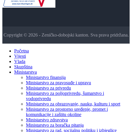
Copyright © 2026 - Zeničko-dobojski kanton. Sva prava pridržana.
Početna
Vijesti
Vlada
Skupština
Ministarstva
Ministarstvo finansija
Ministarstvo za pravosuđe i upravu
Ministarstvo za privredu
Ministarstvo za poljoprivredu, šumarstvo i
vodoprivredu
Ministarstvo za obrazovanje, nauku, kulturu i sport
Ministarstvo za prostorno uređenje, promet i
komunikacije i zaštitu okoline
Ministarstvo zdravstva
Ministarstvo za boračka pitanja
Ministarstvo za rad, socijalnu politiku i izbjeglice