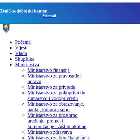
Zeničko-dobojski kanton
Webmail
Početna
Vijesti
Vlada
Skupština
Ministarstva
Ministarstvo finansija
Ministarstvo za pravosuđe i
upravu
Ministarstvo za privredu
Ministarstvo za poljoprivredu,
šumarstvo i vodoprivredu
Ministarstvo za obrazovanje,
nauku, kulturu i sport
Ministarstvo za prostorno
uređenje, promet i
komunikacije i zaštitu okoline
Ministarstvo zdravstva
Ministarstvo za boračka pitanja