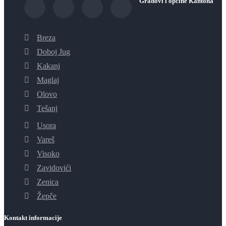
Gradovi i općine Kantona
Breza
Doboj Jug
Kakanj
Maglaj
Olovo
Tešanj
Usora
Vareš
Visoko
Zavidovići
Zenica
Žepče
Kontakt informacije