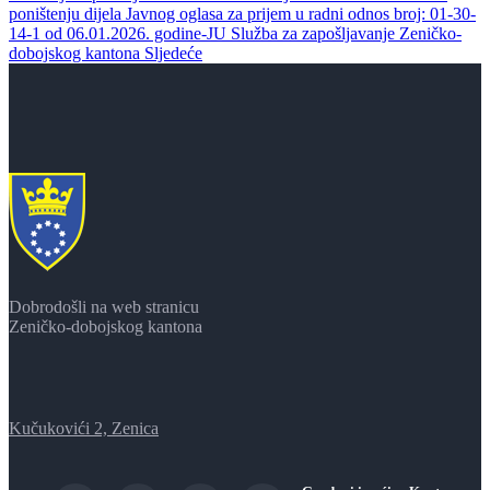
poništenju dijela Javnog oglasa za prijem u radni odnos broj: 01-30-
14-1 od 06.01.2026. godine-JU Služba za zapošljavanje Zeničko-
dobojskog kantona
Sljedeće
Dobrodošli na web stranicu
Zeničko-dobojskog kantona
Kučukovići 2, Zenica