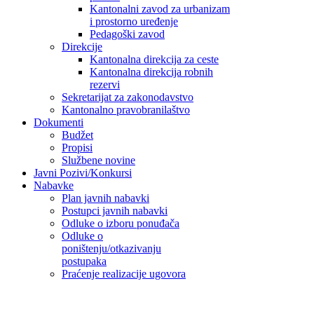
Kantonalni zavod za urbanizam
i prostorno uređenje
Pedagoški zavod
Direkcije
Kantonalna direkcija za ceste
Kantonalna direkcija robnih
rezervi
Sekretarijat za zakonodavstvo
Kantonalno pravobranilaštvo
Dokumenti
Budžet
Propisi
Službene novine
Javni Pozivi/Konkursi
Nabavke
Plan javnih nabavki
Postupci javnih nabavki
Odluke o izboru ponuđača
Odluke o
poništenju/otkazivanju
postupaka
Praćenje realizacije ugovora