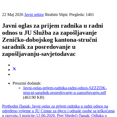
22 Maj 2026
Javni sektor
Ibrahim Slipic
Pregleda: 1461
Javni oglas za prijem radnika u radni
odnos u JU Služba za zapošljavanje
Zeničko-dobojskog kantona-stručni
saradnik za posredovanje u
zapošljavanju-savjetodavac
Preuzmi dodatak:
Javni-oglas-prijem-radnika-radni-odnos-SZZZDK-
strucni-saradnik-posredovanje-u-zaposljavanju.pdf
(463.90 KB)
Prethodni članak: Javni oglas za prijem radnika u radni odnos na
određeno vrijeme u JU Centar za djecu i odrasle osobe sa teškoćama
u razvoju-3 pozicije-12.06.2026.
Pret
Sljedeći članak: Odluka o