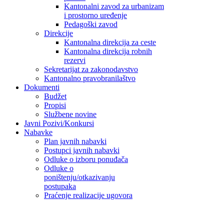
Kantonalni zavod za urbanizam
i prostorno uređenje
Pedagoški zavod
Direkcije
Kantonalna direkcija za ceste
Kantonalna direkcija robnih
rezervi
Sekretarijat za zakonodavstvo
Kantonalno pravobranilaštvo
Dokumenti
Budžet
Propisi
Službene novine
Javni Pozivi/Konkursi
Nabavke
Plan javnih nabavki
Postupci javnih nabavki
Odluke o izboru ponuđača
Odluke o
poništenju/otkazivanju
postupaka
Praćenje realizacije ugovora