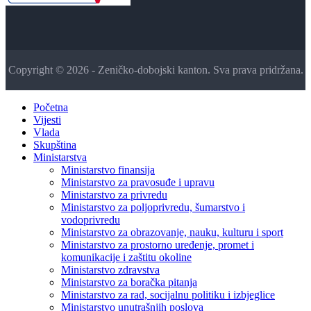
Copyright © 2026 - Zeničko-dobojski kanton. Sva prava pridržana.
Početna
Vijesti
Vlada
Skupština
Ministarstva
Ministarstvo finansija
Ministarstvo za pravosuđe i upravu
Ministarstvo za privredu
Ministarstvo za poljoprivredu, šumarstvo i
vodoprivredu
Ministarstvo za obrazovanje, nauku, kulturu i sport
Ministarstvo za prostorno uređenje, promet i
komunikacije i zaštitu okoline
Ministarstvo zdravstva
Ministarstvo za boračka pitanja
Ministarstvo za rad, socijalnu politiku i izbjeglice
Ministarstvo unutrašnjih poslova