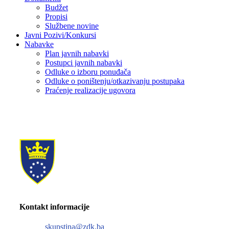
Budžet
Propisi
Službene novine
Javni Pozivi/Konkursi
Nabavke
Plan javnih nabavki
Postupci javnih nabavki
Odluke o izboru ponuđača
Odluke o poništenju/otkazivanju postupaka
Praćenje realizacije ugovora
Kontakt informacije
skupstina@zdk.ba