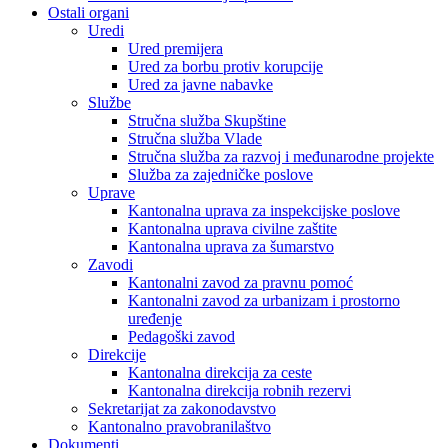
Ostali organi
Uredi
Ured premijera
Ured za borbu protiv korupcije
Ured za javne nabavke
Službe
Stručna služba Skupštine
Stručna služba Vlade
Stručna služba za razvoj i međunarodne projekte
Služba za zajedničke poslove
Uprave
Kantonalna uprava za inspekcijske poslove
Kantonalna uprava civilne zaštite
Kantonalna uprava za šumarstvo
Zavodi
Kantonalni zavod za pravnu pomoć
Kantonalni zavod za urbanizam i prostorno
uređenje
Pedagoški zavod
Direkcije
Kantonalna direkcija za ceste
Kantonalna direkcija robnih rezervi
Sekretarijat za zakonodavstvo
Kantonalno pravobranilaštvo
Dokumenti