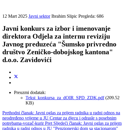
12 Mart 2025
Javni sektor
Ibrahim Slipic
Pregleda: 686
Javni konkurs za izbor i imenovanje
direktora Odjela za internu reviziju
Javnog preduzeća "Šumsko privredno
društvo Zeničko-dobojskog kantona"
d.o.o. Zavidovići
Preuzmi dodatak:
Tekst_konkursa_za_dOIR_SPD_ZDK.pdf
(209.52
KB)
Prethodni članak: Javni oglas za prijem radnika u radni odnos na
neodređeno vrijeme u JU Centar za djecu i odrasle s posebnim
potrebama-vozač-kurir
Pret
Sljedeći članak: Javni oglas za prijem
radnika u radni odnos u JU "Penzionerski dom sa stacionarom"