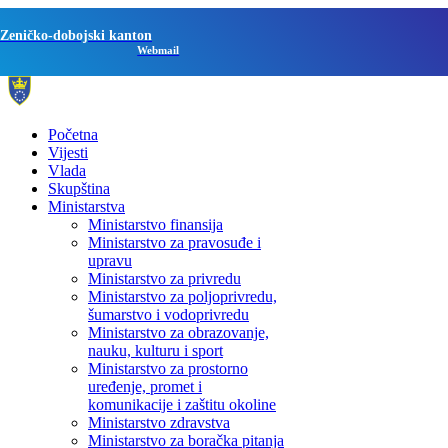
Zeničko-dobojski kanton
Webmail
Početna
Vijesti
Vlada
Skupština
Ministarstva
Ministarstvo finansija
Ministarstvo za pravosuđe i
upravu
Ministarstvo za privredu
Ministarstvo za poljoprivredu,
šumarstvo i vodoprivredu
Ministarstvo za obrazovanje,
nauku, kulturu i sport
Ministarstvo za prostorno
uređenje, promet i
komunikacije i zaštitu okoline
Ministarstvo zdravstva
Ministarstvo za boračka pitanja