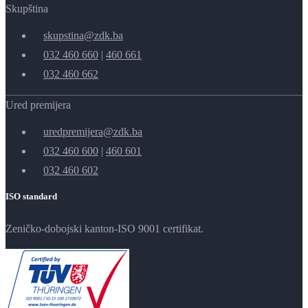
Skupština
skupstina@zdk.ba
032 460 660
|
460 661
032 460 662
Ured premijera
uredpremijera@zdk.ba
032 460 600
|
460 601
032 460 602
ISO standard
Zeničko-dobojski kanton-ISO 9001 certifikat.