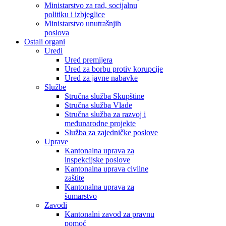
Ministarstvo za rad, socijalnu
politiku i izbjeglice
Ministarstvo unutrašnjih
poslova
Ostali organi
Uredi
Ured premijera
Ured za borbu protiv korupcije
Ured za javne nabavke
Službe
Stručna služba Skupštine
Stručna služba Vlade
Stručna služba za razvoj i
međunarodne projekte
Služba za zajedničke poslove
Uprave
Kantonalna uprava za
inspekcijske poslove
Kantonalna uprava civilne
zaštite
Kantonalna uprava za
šumarstvo
Zavodi
Kantonalni zavod za pravnu
pomoć