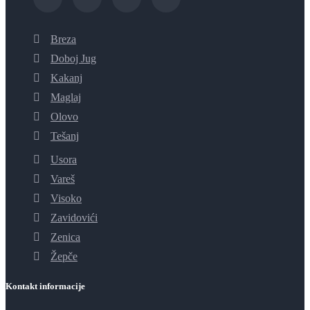
Breza
Doboj Jug
Kakanj
Maglaj
Olovo
Tešanj
Usora
Vareš
Visoko
Zavidovići
Zenica
Žepče
Kontakt informacije