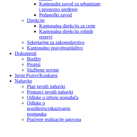
Kantonalni zavod za urbanizam
i prostorno uređenje
Pedagoški zavod
Direkcije
Kantonalna direkcija za ceste
Kantonalna direkcija robnih
rezervi
Sekretarijat za zakonodavstvo
Kantonalno pravobranilaštvo
Dokumenti
Budžet
Propisi
Službene novine
Javni Pozivi/Konkursi
Nabavke
Plan javnih nabavki
Postupci javnih nabavki
Odluke o izboru ponuđača
Odluke o
poništenju/otkazivanju
postupaka
Praćenje realizacije ugovora