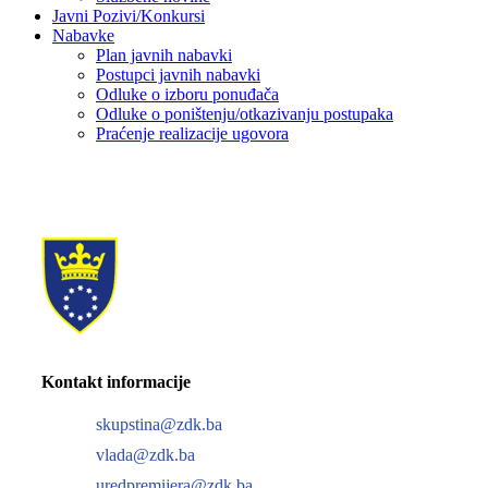
Javni Pozivi/Konkursi
Nabavke
Plan javnih nabavki
Postupci javnih nabavki
Odluke o izboru ponuđača
Odluke o poništenju/otkazivanju postupaka
Praćenje realizacije ugovora
Kontakt informacije
skupstina@zdk.ba
vlada@zdk.ba
uredpremijera@zdk.ba