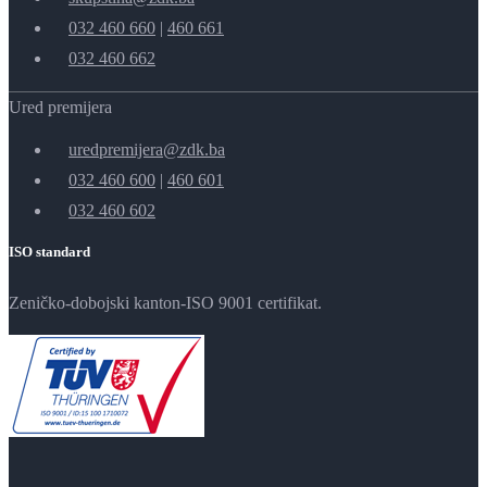
032 460 660
|
460 661
032 460 662
Ured premijera
uredpremijera@zdk.ba
032 460 600
|
460 601
032 460 602
ISO standard
Zeničko-dobojski kanton-ISO 9001 certifikat.