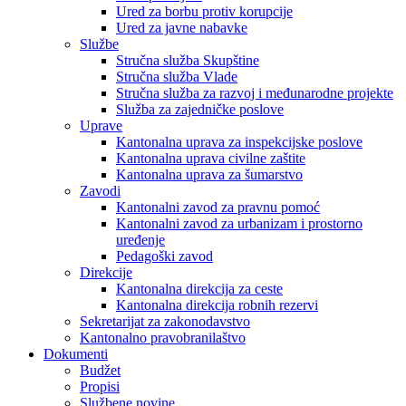
Ured za borbu protiv korupcije
Ured za javne nabavke
Službe
Stručna služba Skupštine
Stručna služba Vlade
Stručna služba za razvoj i međunarodne projekte
Služba za zajedničke poslove
Uprave
Kantonalna uprava za inspekcijske poslove
Kantonalna uprava civilne zaštite
Kantonalna uprava za šumarstvo
Zavodi
Kantonalni zavod za pravnu pomoć
Kantonalni zavod za urbanizam i prostorno
uređenje
Pedagoški zavod
Direkcije
Kantonalna direkcija za ceste
Kantonalna direkcija robnih rezervi
Sekretarijat za zakonodavstvo
Kantonalno pravobranilaštvo
Dokumenti
Budžet
Propisi
Službene novine