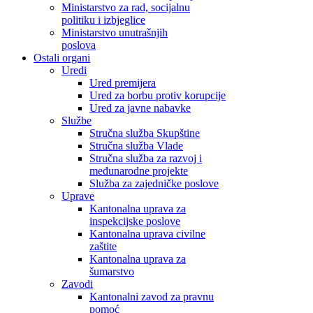
Ministarstvo za rad, socijalnu
politiku i izbjeglice
Ministarstvo unutrašnjih
poslova
Ostali organi
Uredi
Ured premijera
Ured za borbu protiv korupcije
Ured za javne nabavke
Službe
Stručna služba Skupštine
Stručna služba Vlade
Stručna služba za razvoj i
međunarodne projekte
Služba za zajedničke poslove
Uprave
Kantonalna uprava za
inspekcijske poslove
Kantonalna uprava civilne
zaštite
Kantonalna uprava za
šumarstvo
Zavodi
Kantonalni zavod za pravnu
pomoć