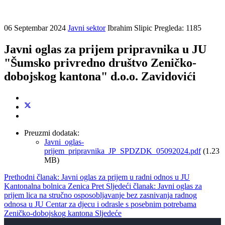
06 Septembar 2024
Javni sektor
Ibrahim Slipic
Pregleda: 1185
Javni oglas za prijem pripravnika u JU
"Šumsko privredno društvo Zeničko-
dobojskog kantona" d.o.o. Zavidovići
Preuzmi dodatak:
Javni_oglas-
prijem_pripravnika_JP_SPDZDK_05092024.pdf
(1.23
MB)
Prethodni članak: Javni oglas za prijem u radni odnos u JU
Kantonalna bolnica Zenica
Pret
Sljedeći članak: Javni oglas za
prijem lica na stručno osposobljavanje bez zasnivanja radnog
odnosa u JU Centar za djecu i odrasle s posebnim potrebama
Zeničko-dobojskog kantona
Sljedeće