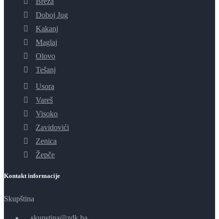
Breza
Doboj Jug
Kakanj
Maglaj
Olovo
Tešanj
Usora
Vareš
Visoko
Zavidovići
Zenica
Žepče
Kontakt informacije
Skupština
skupstina@zdk.ba