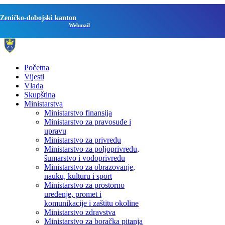
Zeničko-dobojski kanton
Webmail
Početna
Vijesti
Vlada
Skupština
Ministarstva
Ministarstvo finansija
Ministarstvo za pravosuđe i
upravu
Ministarstvo za privredu
Ministarstvo za poljoprivredu,
šumarstvo i vodoprivredu
Ministarstvo za obrazovanje,
nauku, kulturu i sport
Ministarstvo za prostorno
uređenje, promet i
komunikacije i zaštitu okoline
Ministarstvo zdravstva
Ministarstvo za boračka pitanja