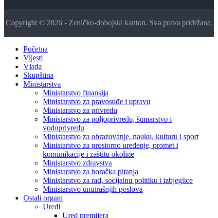
Copyright © 2026 - Zeničko-dobojski kanton. Sva prava pridržana.
Početna
Vijesti
Vlada
Skupština
Ministarstva
Ministarstvo finansija
Ministarstvo za pravosuđe i upravu
Ministarstvo za privredu
Ministarstvo za poljoprivredu, šumarstvo i
vodoprivredu
Ministarstvo za obrazovanje, nauku, kulturu i sport
Ministarstvo za prostorno uređenje, promet i
komunikacije i zaštitu okoline
Ministarstvo zdravstva
Ministarstvo za boračka pitanja
Ministarstvo za rad, socijalnu politiku i izbjeglice
Ministarstvo unutrašnjih poslova
Ostali organi
Uredi
Ured premijera