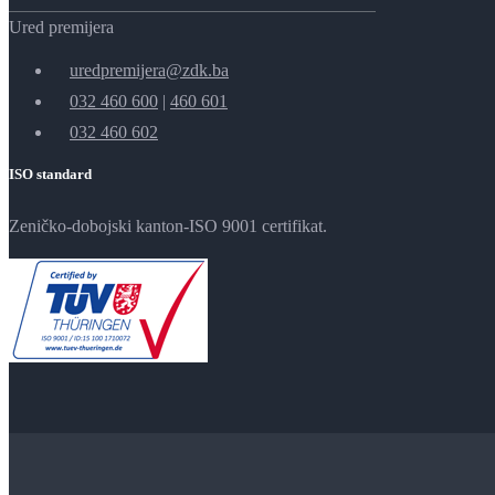
Ured premijera
uredpremijera@zdk.ba
032 460 600
|
460 601
032 460 602
ISO standard
Zeničko-dobojski kanton-ISO 9001 certifikat.