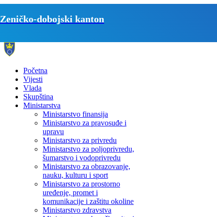
Zeničko-dobojski kanton
Početna
Vijesti
Vlada
Skupština
Ministarstva
Ministarstvo finansija
Ministarstvo za pravosuđe i
upravu
Ministarstvo za privredu
Ministarstvo za poljoprivredu,
šumarstvo i vodoprivredu
Ministarstvo za obrazovanje,
nauku, kulturu i sport
Ministarstvo za prostorno
uređenje, promet i
komunikacije i zaštitu okoline
Ministarstvo zdravstva