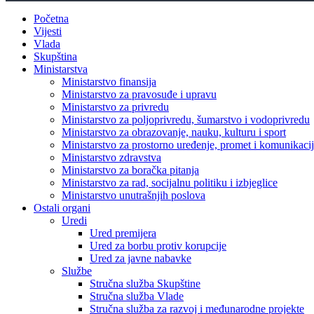
Početna
Vijesti
Vlada
Skupština
Ministarstva
Ministarstvo finansija
Ministarstvo za pravosuđe i upravu
Ministarstvo za privredu
Ministarstvo za poljoprivredu, šumarstvo i vodoprivredu
Ministarstvo za obrazovanje, nauku, kulturu i sport
Ministarstvo za prostorno uređenje, promet i komunikacije
Ministarstvo zdravstva
Ministarstvo za boračka pitanja
Ministarstvo za rad, socijalnu politiku i izbjeglice
Ministarstvo unutrašnjih poslova
Ostali organi
Uredi
Ured premijera
Ured za borbu protiv korupcije
Ured za javne nabavke
Službe
Stručna služba Skupštine
Stručna služba Vlade
Stručna služba za razvoj i međunarodne projekte