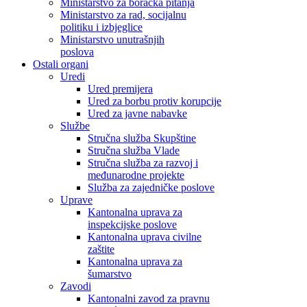
Ministarstvo za boračka pitanja
Ministarstvo za rad, socijalnu
politiku i izbjeglice
Ministarstvo unutrašnjih
poslova
Ostali organi
Uredi
Ured premijera
Ured za borbu protiv korupcije
Ured za javne nabavke
Službe
Stručna služba Skupštine
Stručna služba Vlade
Stručna služba za razvoj i
međunarodne projekte
Služba za zajedničke poslove
Uprave
Kantonalna uprava za
inspekcijske poslove
Kantonalna uprava civilne
zaštite
Kantonalna uprava za
šumarstvo
Zavodi
Kantonalni zavod za pravnu