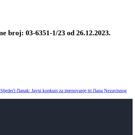
e broj: 03-6351-1/23 od 26.12.2023.
Sljedeći članak: Javni konkurs za imenovanje tri člana Nezavisnog