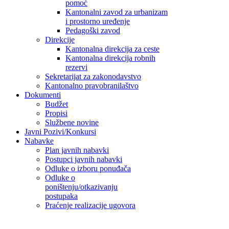
pomoć
Kantonalni zavod za urbanizam
i prostorno uređenje
Pedagoški zavod
Direkcije
Kantonalna direkcija za ceste
Kantonalna direkcija robnih
rezervi
Sekretarijat za zakonodavstvo
Kantonalno pravobranilaštvo
Dokumenti
Budžet
Propisi
Službene novine
Javni Pozivi/Konkursi
Nabavke
Plan javnih nabavki
Postupci javnih nabavki
Odluke o izboru ponuđača
Odluke o
poništenju/otkazivanju
postupaka
Praćenje realizacije ugovora