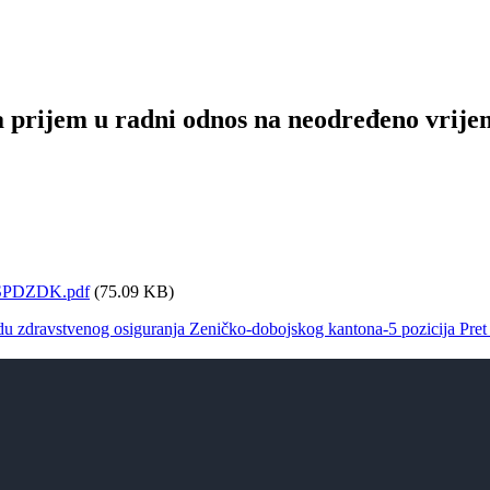
a prijem u radni odnos na neodređeno vrijem
3_SPDZDK.pdf
(75.09 KB)
odu zdravstvenog osiguranja Zeničko-dobojskog kantona-5 pozicija
Pret