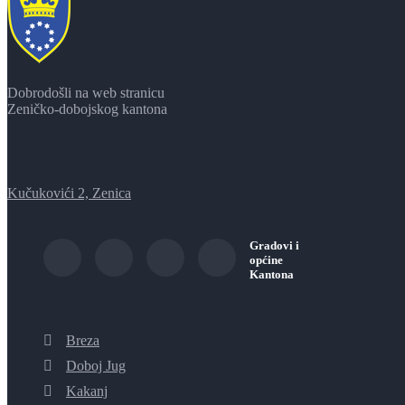
Dobrodošli na web stranicu
Zeničko-dobojskog kantona
Kučukovići 2, Zenica
Gradovi i
općine
Kantona
Breza
Doboj Jug
Kakanj