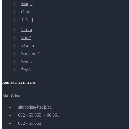
Maglaj
Olovo
Tešanj
Usora
Vareš
Visoko
Zavidovići
Zenica
Žepče
Kontakt informacije
Skupština
skupstina@zdk.ba
032 460 660
|
460 661
032 460 662