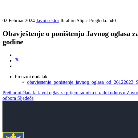
02 Februar 2024
Javni sektor
Ibrahim Slipic
Pregleda: 540
Obavještenje o poništenju Javnog oglasa z
godine
Preuzmi dodatak:
obavjestenje_ponistenje_javnog_oglasa_od_2612202
Prethodni članak: Javni oglas za prijem radnika u radni odnos u Zav
odbora
Sljedeće