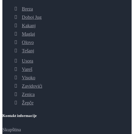
Breza
Doboj Jug
Kakanj
Maglaj
Olovo
Tešanj
Usora
Vareš
Visoko
Zavidovići
Zenica
Žepče
Kontakt informacije
Skupština