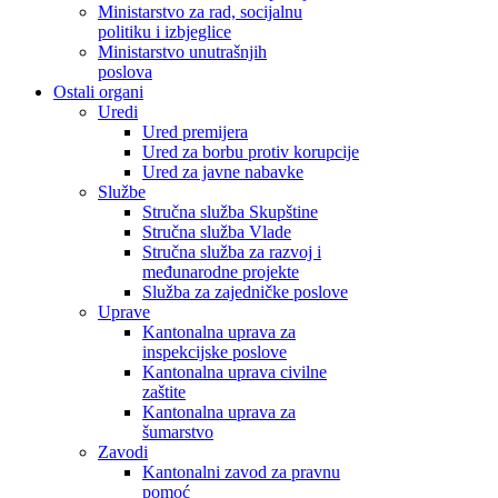
Ministarstvo za rad, socijalnu
politiku i izbjeglice
Ministarstvo unutrašnjih
poslova
Ostali organi
Uredi
Ured premijera
Ured za borbu protiv korupcije
Ured za javne nabavke
Službe
Stručna služba Skupštine
Stručna služba Vlade
Stručna služba za razvoj i
međunarodne projekte
Služba za zajedničke poslove
Uprave
Kantonalna uprava za
inspekcijske poslove
Kantonalna uprava civilne
zaštite
Kantonalna uprava za
šumarstvo
Zavodi
Kantonalni zavod za pravnu
pomoć