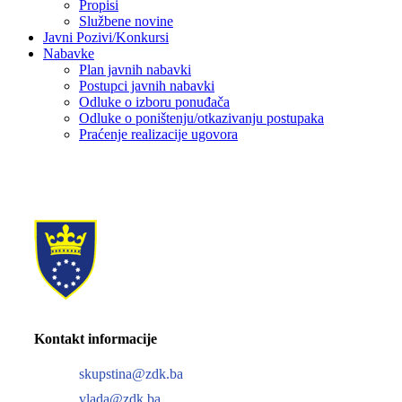
Propisi
Službene novine
Javni Pozivi/Konkursi
Nabavke
Plan javnih nabavki
Postupci javnih nabavki
Odluke o izboru ponuđača
Odluke o poništenju/otkazivanju postupaka
Praćenje realizacije ugovora
Kontakt informacije
skupstina@zdk.ba
vlada@zdk.ba