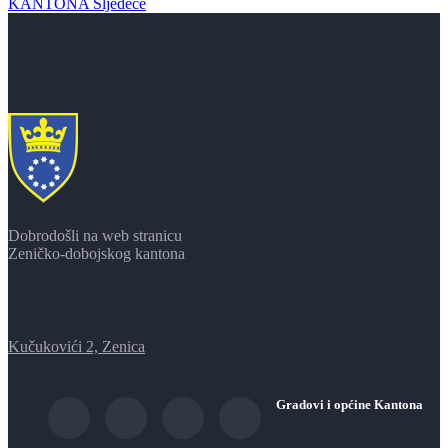
KANTONA
Sljedeće
Dobrodošli na web stranicu
Zeničko-dobojskog kantona
Kučukovići 2, Zenica
Gradovi i općine Kantona