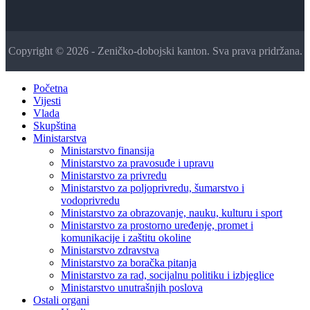
Copyright © 2026 - Zeničko-dobojski kanton. Sva prava pridržana.
Početna
Vijesti
Vlada
Skupština
Ministarstva
Ministarstvo finansija
Ministarstvo za pravosuđe i upravu
Ministarstvo za privredu
Ministarstvo za poljoprivredu, šumarstvo i
vodoprivredu
Ministarstvo za obrazovanje, nauku, kulturu i sport
Ministarstvo za prostorno uređenje, promet i
komunikacije i zaštitu okoline
Ministarstvo zdravstva
Ministarstvo za boračka pitanja
Ministarstvo za rad, socijalnu politiku i izbjeglice
Ministarstvo unutrašnjih poslova
Ostali organi