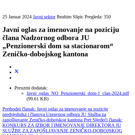
25 Januar 2024
Javni sektor
Ibrahim Slipic
Pregleda: 350
Javni oglas za imenovanje na poziciju
člana Nadzornog odbora JU
„Penzionerski dom sa stacionarom“
Zeničko-dobojskog kantona
Preuzmi dodatak:
Javni_oglas_NO_Penzionerski_dom-1_clan-2024.pdf
(99.61 KB)
Prethodni članak: Javni oglas za imenovanje na pozicije
predsjednika i članova Upravnog odbora JU Služba za
zapošljavanje Zeničko-dobojskog kantona
Pret
Sljedeći članak:
KONKURS ZA IZBOR I IMENOVANJE DIREKTORA JU
SLUŽBE ZA ZAPOŠLJAVANJE ZENIČKO-DOBOJSKOG