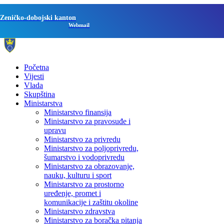
Zeničko-dobojski kanton
Webmail
Početna
Vijesti
Vlada
Skupština
Ministarstva
Ministarstvo finansija
Ministarstvo za pravosuđe i
upravu
Ministarstvo za privredu
Ministarstvo za poljoprivredu,
šumarstvo i vodoprivredu
Ministarstvo za obrazovanje,
nauku, kulturu i sport
Ministarstvo za prostorno
uređenje, promet i
komunikacije i zaštitu okoline
Ministarstvo zdravstva
Ministarstvo za boračka pitanja