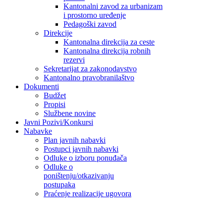
Kantonalni zavod za urbanizam
i prostorno uređenje
Pedagoški zavod
Direkcije
Kantonalna direkcija za ceste
Kantonalna direkcija robnih
rezervi
Sekretarijat za zakonodavstvo
Kantonalno pravobranilaštvo
Dokumenti
Budžet
Propisi
Službene novine
Javni Pozivi/Konkursi
Nabavke
Plan javnih nabavki
Postupci javnih nabavki
Odluke o izboru ponuđača
Odluke o
poništenju/otkazivanju
postupaka
Praćenje realizacije ugovora