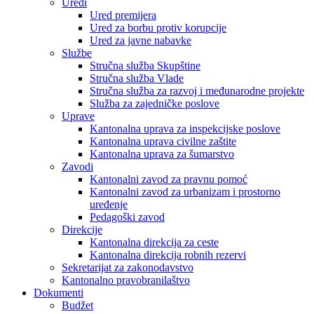
Uredi
Ured premijera
Ured za borbu protiv korupcije
Ured za javne nabavke
Službe
Stručna služba Skupštine
Stručna služba Vlade
Stručna služba za razvoj i međunarodne projekte
Služba za zajedničke poslove
Uprave
Kantonalna uprava za inspekcijske poslove
Kantonalna uprava civilne zaštite
Kantonalna uprava za šumarstvo
Zavodi
Kantonalni zavod za pravnu pomoć
Kantonalni zavod za urbanizam i prostorno
uređenje
Pedagoški zavod
Direkcije
Kantonalna direkcija za ceste
Kantonalna direkcija robnih rezervi
Sekretarijat za zakonodavstvo
Kantonalno pravobranilaštvo
Dokumenti
Budžet