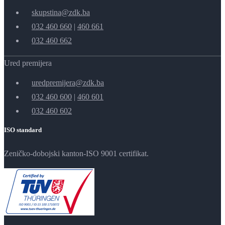
skupstina@zdk.ba
032 460 660
|
460 661
032 460 662
Ured premijera
uredpremijera@zdk.ba
032 460 600
|
460 601
032 460 602
ISO standard
Zeničko-dobojski kanton-ISO 9001 certifikat.